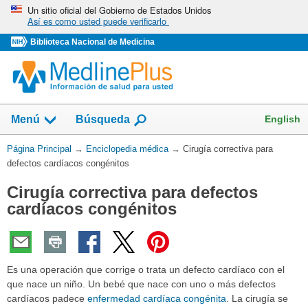
Omita
Un sitio oficial del Gobierno de Estados Unidos
Así es como usted puede verificarlo
y
vaya
Biblioteca Nacional de Medicina
al
Contenido
English
Menú
Búsqueda
Usted
Página Principal
→
Enciclopedia médica
→
Cirugía correctiva para
está
defectos cardíacos congénitos
aquí:
Cirugía correctiva para defectos
cardíacos congénitos
Es una operación que corrige o trata un defecto cardíaco con el
que nace un niño. Un bebé que nace con uno o más defectos
cardíacos padece
enfermedad cardíaca congénita
. La cirugía se