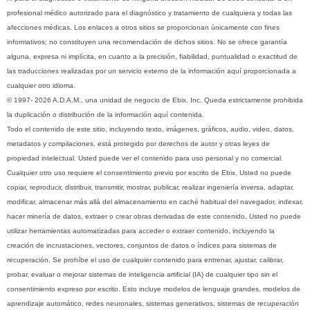
profesional médico autorizado para el diagnóstico y tratamiento de cualquiera y todas las
afecciones médicas. Los enlaces a otros sitios se proporcionan únicamente con fines
informativos; no constituyen una recomendación de dichos sitios. No se ofrece garantía
alguna, expresa ni implícita, en cuanto a la precisión, fiabilidad, puntualidad o exactitud de
las traducciones realizadas por un servicio externo de la información aquí proporcionada a
cualquier otro idioma.
© 1997- 2026 A.D.A.M., una unidad de negocio de Ebix, Inc. Queda estrictamente prohibida
la duplicación o distribución de la información aquí contenida.
Todo el contenido de este sitio, incluyendo texto, imágenes, gráficos, audio, video, datos,
metadatos y compilaciones, está protegido por derechos de autor y otras leyes de
propiedad intelectual. Usted puede ver el contenido para uso personal y no comercial.
Cualquier otro uso requiere el consentimiento previo por escrito de Ebix. Usted no puede
copiar, reproducir, distribuir, transmitir, mostrar, publicar, realizar ingeniería inversa, adaptar,
modificar, almacenar más allá del almacenamiento en caché habitual del navegador, indexar,
hacer minería de datos, extraer o crear obras derivadas de este contenido. Usted no puede
utilizar herramientas automatizadas para acceder o extraer contenido, incluyendo la
creación de incrustaciones, vectores, conjuntos de datos o índices para sistemas de
recuperación. Se prohíbe el uso de cualquier contenido para entrenar, ajustar, calibrar,
probar, evaluar o mejorar sistemas de inteligencia artificial (IA) de cualquier tipo sin el
consentimiento expreso por escrito. Esto incluye modelos de lenguaje grandes, modelos de
aprendizaje automático, redes neuronales, sistemas generativos, sistemas de recuperación