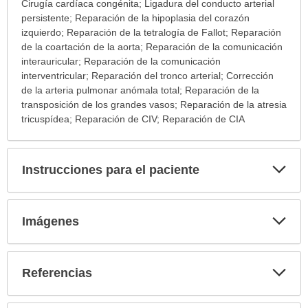
Nombres
Cirugía cardíaca congénita; Ligadura del conducto arterial
alternativos
persistente; Reparación de la hipoplasia del corazón
ha
izquierdo; Reparación de la tetralogía de Fallot; Reparación
sido
de la coartación de la aorta; Reparación de la comunicación
extendido.
interauricular; Reparación de la comunicación
interventricular; Reparación del tronco arterial; Corrección
de la arteria pulmonar anómala total; Reparación de la
transposición de los grandes vasos; Reparación de la atresia
tricuspídea; Reparación de CIV; Reparación de CIA
Exp
Instrucciones para el paciente
sec
Exp
Imágenes
sec
Exp
Referencias
sec