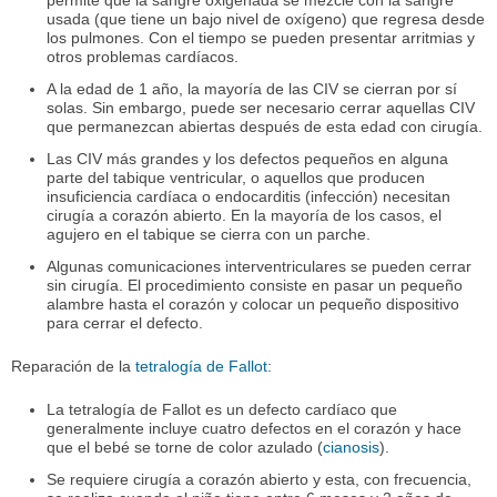
permite que la sangre oxigenada se mezcle con la sangre
usada (que tiene un bajo nivel de oxígeno) que regresa desde
los pulmones. Con el tiempo se pueden presentar arritmias y
otros problemas cardíacos.
A la edad de 1 año, la mayoría de las CIV se cierran por sí
solas. Sin embargo, puede ser necesario cerrar aquellas CIV
que permanezcan abiertas después de esta edad con cirugía.
Las CIV más grandes y los defectos pequeños en alguna
parte del tabique ventricular, o aquellos que producen
insuficiencia cardíaca o endocarditis (infección) necesitan
cirugía a corazón abierto. En la mayoría de los casos, el
agujero en el tabique se cierra con un parche.
Algunas comunicaciones interventriculares se pueden cerrar
sin cirugía. El procedimiento consiste en pasar un pequeño
alambre hasta el corazón y colocar un pequeño dispositivo
para cerrar el defecto.
Reparación de la
tetralogía de Fallot
:
La tetralogía de Fallot es un defecto cardíaco que
generalmente incluye cuatro defectos en el corazón y hace
que el bebé se torne de color azulado (
cianosis
).
Se requiere cirugía a corazón abierto y esta, con frecuencia,