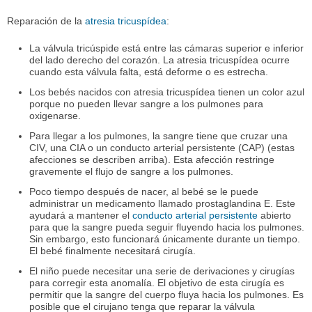
Reparación de la
atresia tricuspídea
:
La válvula tricúspide está entre las cámaras superior e inferior
del lado derecho del corazón. La atresia tricuspídea ocurre
cuando esta válvula falta, está deforme o es estrecha.
Los bebés nacidos con atresia tricuspídea tienen un color azul
porque no pueden llevar sangre a los pulmones para
oxigenarse.
Para llegar a los pulmones, la sangre tiene que cruzar una
CIV, una CIA o un conducto arterial persistente (CAP) (estas
afecciones se describen arriba). Esta afección restringe
gravemente el flujo de sangre a los pulmones.
Poco tiempo después de nacer, al bebé se le puede
administrar un medicamento llamado prostaglandina E. Este
ayudará a mantener el
conducto arterial persistente
abierto
para que la sangre pueda seguir fluyendo hacia los pulmones.
Sin embargo, esto funcionará únicamente durante un tiempo.
El bebé finalmente necesitará cirugía.
El niño puede necesitar una serie de derivaciones y cirugías
para corregir esta anomalía. El objetivo de esta cirugía es
permitir que la sangre del cuerpo fluya hacia los pulmones. Es
posible que el cirujano tenga que reparar la válvula