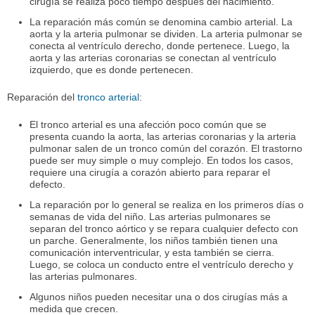
cirugía se realiza poco tiempo después del nacimiento.
La reparación más común se denomina cambio arterial. La
aorta y la arteria pulmonar se dividen. La arteria pulmonar se
conecta al ventrículo derecho, donde pertenece. Luego, la
aorta y las arterias coronarias se conectan al ventrículo
izquierdo, que es donde pertenecen.
Reparación del
tronco arterial
:
El tronco arterial es una afección poco común que se
presenta cuando la aorta, las arterias coronarias y la arteria
pulmonar salen de un tronco común del corazón. El trastorno
puede ser muy simple o muy complejo. En todos los casos,
requiere una cirugía a corazón abierto para reparar el
defecto.
La reparación por lo general se realiza en los primeros días o
semanas de vida del niño. Las arterias pulmonares se
separan del tronco aórtico y se repara cualquier defecto con
un parche. Generalmente, los niños también tienen una
comunicación interventricular, y esta también se cierra.
Luego, se coloca un conducto entre el ventrículo derecho y
las arterias pulmonares.
Algunos niños pueden necesitar una o dos cirugías más a
medida que crecen.