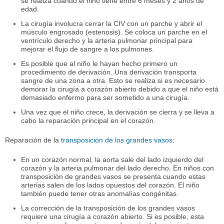
se realiza cuando el niño tiene entre 6 meses y 2 años de
edad.
La cirugía involucra cerrar la CIV con un parche y abrir el
músculo engrosado (estenosis). Se coloca un parche en el
ventrículo derecho y la arteria pulmonar principal para
mejorar el flujo de sangre a los pulmones.
Es posible que al niño le hayan hecho primero un
procedimiento de derivación. Una derivación transporta
sangre de una zona a otra. Esto se realiza si es necesario
demorar la cirugía a corazón abierto debido a que el niño está
demasiado enfermo para ser sometido a una cirugía.
Una vez que el niño crece, la derivación se cierra y se lleva a
cabo la reparación principal en el corazón.
Reparación de la
transposición de los grandes vasos
:
En un corazón normal, la aorta sale del lado izquierdo del
corazón y la arteria pulmonar del lado derecho. En niños con
transposición de grandes vasos se presenta cuando estas
arterias salen de los lados opuestos del corazón. El niño
también puede tener otras anomalías congénitas.
La corrección de la transposición de los grandes vasos
requiere una cirugía a corazón abierto. Si es posible, esta