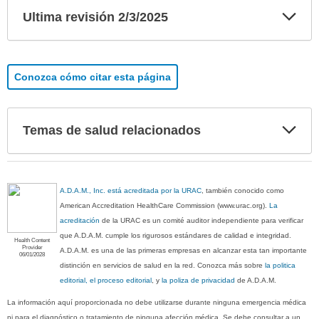
Exp
Ultima revisión 2/3/2025
sec
Conozca cómo citar esta página
Exp
Temas de salud relacionados
sec
A.D.A.M., Inc. está acreditada por la URAC
, también conocido como
American Accreditation HealthCare Commission (www.urac.org).
La
acreditación
de la URAC es un comité auditor independiente para verificar
que A.D.A.M. cumple los rigurosos estándares de calidad e integridad.
Health Content
Provider
A.D.A.M. es una de las primeras empresas en alcanzar esta tan importante
06/01/2028
distinción en servicios de salud en la red. Conozca más sobre
la politica
editorial, el proceso editorial
, y
la poliza de privacidad
de A.D.A.M.
La información aquí proporcionada no debe utilizarse durante ninguna emergencia médica
ni para el diagnóstico o tratamiento de ninguna afección médica. Se debe consultar a un