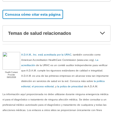
Conozca cómo citar esta página
Exp
Temas de salud relacionados
sec
A.D.A.M., Inc. está acreditada por la URAC
, también conocido como
American Accreditation HealthCare Commission (www.urac.org).
La
acreditación
de la URAC es un comité auditor independiente para verificar
que A.D.A.M. cumple los rigurosos estándares de calidad e integridad.
Health Content
Provider
A.D.A.M. es una de las primeras empresas en alcanzar esta tan importante
06/01/2028
distinción en servicios de salud en la red. Conozca más sobre
la politica
editorial, el proceso editorial
, y
la poliza de privacidad
de A.D.A.M.
La información aquí proporcionada no debe utilizarse durante ninguna emergencia médica
ni para el diagnóstico o tratamiento de ninguna afección médica. Se debe consultar a un
profesional médico autorizado para el diagnóstico y tratamiento de cualquiera y todas las
afecciones médicas. Los enlaces a otros sitios se proporcionan únicamente con fines