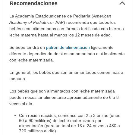
Col
Recomendaciones
sec
Recomendaciones
La Academia Estadounidense de Pediatría (
American
ha
Academy of Pediatrics
- AAP) recomienda que todos los
sido
bebés sean alimentados con fórmula fortificada con hierro o
extendido.
leche materna hasta al menos los 12 meses de edad.
Su bebé tendrá un
patrón de alimentación
ligeramente
diferente dependiendo de si es amamantado o si lo alimenta
con leche maternizada.
En general, los bebés que son amamantados comen más a
menudo.
Los bebés que son alimentados con leche maternizada
pueden necesitar alimentarse aproximadamente de 6 a 8
veces al día.
Con recién nacidos, comience con 2 a 3 onzas (unos
60 a 90 mililitros) de leche maternizada por
alimentación (para un total de 16 a 24 onzas o 480 a
720 mililitros al día).