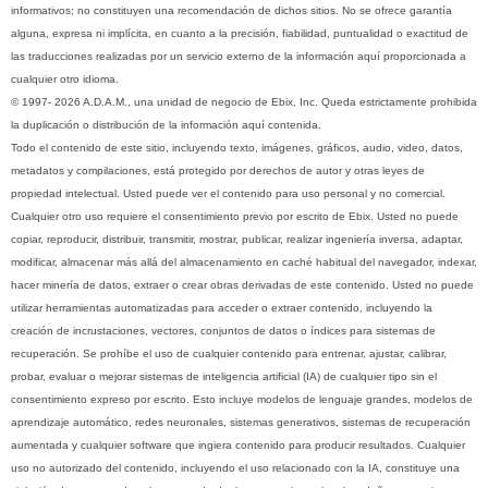
informativos; no constituyen una recomendación de dichos sitios. No se ofrece garantía
alguna, expresa ni implícita, en cuanto a la precisión, fiabilidad, puntualidad o exactitud de
las traducciones realizadas por un servicio externo de la información aquí proporcionada a
cualquier otro idioma.
© 1997- 2026 A.D.A.M., una unidad de negocio de Ebix, Inc. Queda estrictamente prohibida
la duplicación o distribución de la información aquí contenida.
Todo el contenido de este sitio, incluyendo texto, imágenes, gráficos, audio, video, datos,
metadatos y compilaciones, está protegido por derechos de autor y otras leyes de
propiedad intelectual. Usted puede ver el contenido para uso personal y no comercial.
Cualquier otro uso requiere el consentimiento previo por escrito de Ebix. Usted no puede
copiar, reproducir, distribuir, transmitir, mostrar, publicar, realizar ingeniería inversa, adaptar,
modificar, almacenar más allá del almacenamiento en caché habitual del navegador, indexar,
hacer minería de datos, extraer o crear obras derivadas de este contenido. Usted no puede
utilizar herramientas automatizadas para acceder o extraer contenido, incluyendo la
creación de incrustaciones, vectores, conjuntos de datos o índices para sistemas de
recuperación. Se prohíbe el uso de cualquier contenido para entrenar, ajustar, calibrar,
probar, evaluar o mejorar sistemas de inteligencia artificial (IA) de cualquier tipo sin el
consentimiento expreso por escrito. Esto incluye modelos de lenguaje grandes, modelos de
aprendizaje automático, redes neuronales, sistemas generativos, sistemas de recuperación
aumentada y cualquier software que ingiera contenido para producir resultados. Cualquier
uso no autorizado del contenido, incluyendo el uso relacionado con la IA, constituye una