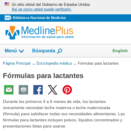
Omita
Un sitio oficial del Gobierno de Estados Unidos
Así es como usted puede verificarlo
y
vaya
Biblioteca Nacional de Medicina
al
Contenido
English
Menú
Búsqueda
Usted
Página Principal
→
Enciclopedia médica
→
Fórmulas para lactantes
está
Fórmulas para lactantes
aquí:
Durante los primeros 4 a 6 meses de vida, los lactantes
únicamente necesitan leche materna o leche maternizada
(fórmula) para satisfacer todas sus necesidades alimentarias. Las
fórmulas para lactantes incluyen polvos, líquidos concentrados y
presentaciones listas para usarse.