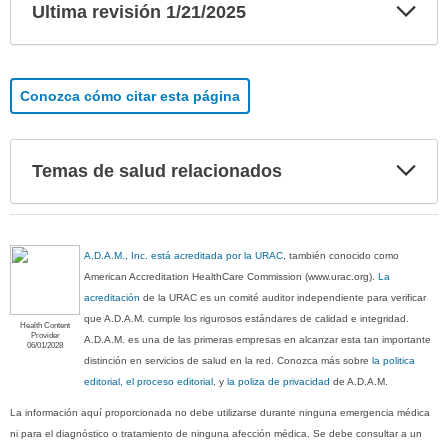
Exp
Ultima revisión 1/21/2025
sec
Conozca cómo citar esta página
Exp
Temas de salud relacionados
sec
A.D.A.M., Inc. está acreditada por la URAC
, también conocido como
American Accreditation HealthCare Commission (www.urac.org).
La
acreditación
de la URAC es un comité auditor independiente para verificar
que A.D.A.M. cumple los rigurosos estándares de calidad e integridad.
Health Content
Provider
A.D.A.M. es una de las primeras empresas en alcanzar esta tan importante
06/01/2028
distinción en servicios de salud en la red. Conozca más sobre
la politica
editorial, el proceso editorial
, y
la poliza de privacidad
de A.D.A.M.
La información aquí proporcionada no debe utilizarse durante ninguna emergencia médica
ni para el diagnóstico o tratamiento de ninguna afección médica. Se debe consultar a un