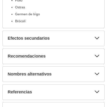
Pollo
Ostras
Germen de trigo
Brócolí
Exp
Efectos secundarios
sec
Exp
Recomendaciones
sec
Exp
Nombres alternativos
sec
Exp
Referencias
sec