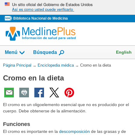
Omita
Un sitio oficial del Gobierno de Estados Unidos
Así es como usted puede verificarlo
y
vaya
Biblioteca Nacional de Medicina
al
Contenido
English
Menú
Búsqueda
Usted
Página Principal
→
Enciclopedia médica
→
Cromo en la dieta
está
Cromo en la dieta
aquí:
El cromo es un oligoelemento esencial que no es producido por el
cuerpo. Debe obtenerse de la alimentación.
Funciones
El cromo es importante en la
descomposición
de las grasas y de