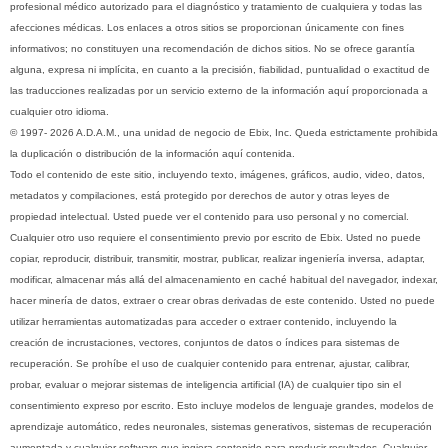
profesional médico autorizado para el diagnóstico y tratamiento de cualquiera y todas las
afecciones médicas. Los enlaces a otros sitios se proporcionan únicamente con fines
informativos; no constituyen una recomendación de dichos sitios. No se ofrece garantía
alguna, expresa ni implícita, en cuanto a la precisión, fiabilidad, puntualidad o exactitud de
las traducciones realizadas por un servicio externo de la información aquí proporcionada a
cualquier otro idioma.
© 1997- 2026 A.D.A.M., una unidad de negocio de Ebix, Inc. Queda estrictamente prohibida
la duplicación o distribución de la información aquí contenida.
Todo el contenido de este sitio, incluyendo texto, imágenes, gráficos, audio, video, datos,
metadatos y compilaciones, está protegido por derechos de autor y otras leyes de
propiedad intelectual. Usted puede ver el contenido para uso personal y no comercial.
Cualquier otro uso requiere el consentimiento previo por escrito de Ebix. Usted no puede
copiar, reproducir, distribuir, transmitir, mostrar, publicar, realizar ingeniería inversa, adaptar,
modificar, almacenar más allá del almacenamiento en caché habitual del navegador, indexar,
hacer minería de datos, extraer o crear obras derivadas de este contenido. Usted no puede
utilizar herramientas automatizadas para acceder o extraer contenido, incluyendo la
creación de incrustaciones, vectores, conjuntos de datos o índices para sistemas de
recuperación. Se prohíbe el uso de cualquier contenido para entrenar, ajustar, calibrar,
probar, evaluar o mejorar sistemas de inteligencia artificial (IA) de cualquier tipo sin el
consentimiento expreso por escrito. Esto incluye modelos de lenguaje grandes, modelos de
aprendizaje automático, redes neuronales, sistemas generativos, sistemas de recuperación
aumentada y cualquier software que ingiera contenido para producir resultados. Cualquier