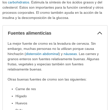
los
carbohidratos
. Estimula la síntesis de los ácidos grasos y del
colesterol. Estos son importantes para la función cerebral y otros
procesos corporales. El cromo también ayuda en la acción de la
insulina y la descomposición de la glucosa.
Col
Fuentes alimenticias
sec
Fuentes
La mejor fuente de cromo es la levadura de cerveza. Sin
alimenticias
embargo, muchas personas no la utilizan porque causa
ha
hinchazón (
distensión abdominal
) y
náuseas
. Las carnes y
sido
granos enteros son fuentes relativamente buenas. Algunas
extendido.
frutas, vegetales y especias también son fuentes
relativamente buenas.
Otras buenas fuentes de cromo son las siguientes:
Carne de res
Hígado
Huevos