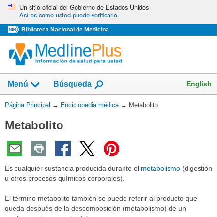
Omita
Un sitio oficial del Gobierno de Estados Unidos
Así es como usted puede verificarlo
y
vaya
Biblioteca Nacional de Medicina
al
Contenido
English
Menú
Búsqueda
Usted
Página Principal
→
Enciclopedia médica
→
Metabolito
está
Metabolito
aquí:
Es cualquier sustancia producida durante el
metabolismo
(digestión
u otros procesos químicos corporales).
El término metabolito también se puede referir al producto que
queda después de la descomposición (metabolismo) de un