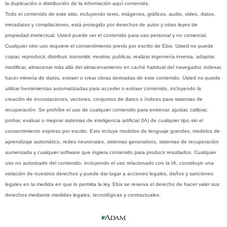
la duplicación o distribución de la información aquí contenida.
Todo el contenido de este sitio, incluyendo texto, imágenes, gráficos, audio, video, datos,
metadatos y compilaciones, está protegido por derechos de autor y otras leyes de
propiedad intelectual. Usted puede ver el contenido para uso personal y no comercial.
Cualquier otro uso requiere el consentimiento previo por escrito de Ebix. Usted no puede
copiar, reproducir, distribuir, transmitir, mostrar, publicar, realizar ingeniería inversa, adaptar,
modificar, almacenar más allá del almacenamiento en caché habitual del navegador, indexar,
hacer minería de datos, extraer o crear obras derivadas de este contenido. Usted no puede
utilizar herramientas automatizadas para acceder o extraer contenido, incluyendo la
creación de incrustaciones, vectores, conjuntos de datos o índices para sistemas de
recuperación. Se prohíbe el uso de cualquier contenido para entrenar, ajustar, calibrar,
probar, evaluar o mejorar sistemas de inteligencia artificial (IA) de cualquier tipo sin el
consentimiento expreso por escrito. Esto incluye modelos de lenguaje grandes, modelos de
aprendizaje automático, redes neuronales, sistemas generativos, sistemas de recuperación
aumentada y cualquier software que ingiera contenido para producir resultados. Cualquier
uso no autorizado del contenido, incluyendo el uso relacionado con la IA, constituye una
violación de nuestros derechos y puede dar lugar a acciones legales, daños y sanciones
legales en la medida en que lo permita la ley. Ebix se reserva el derecho de hacer valer sus
derechos mediante medidas legales, tecnológicas y contractuales.