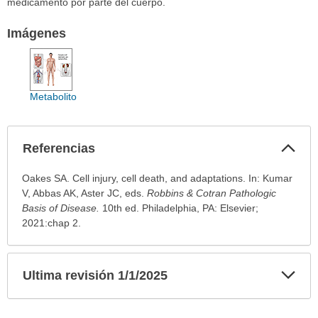
medicamento por parte del cuerpo.
Imágenes
Metabolito
Col
Referencias
sec
Referencias
Oakes SA. Cell injury, cell death, and adaptations. In: Kumar
ha
V, Abbas AK, Aster JC, eds.
Robbins & Cotran Pathologic
sido
Basis of Disease.
10th ed. Philadelphia, PA: Elsevier;
extendido.
2021:chap 2.
Exp
Ultima revisión 1/1/2025
sec