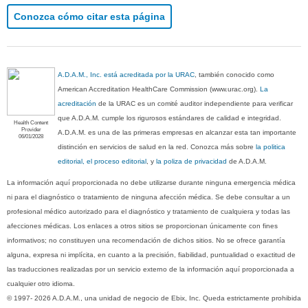
Conozca cómo citar esta página
A.D.A.M., Inc. está acreditada por la URAC
, también conocido como
American Accreditation HealthCare Commission (www.urac.org).
La
acreditación
de la URAC es un comité auditor independiente para verificar
que A.D.A.M. cumple los rigurosos estándares de calidad e integridad.
Health Content
Provider
A.D.A.M. es una de las primeras empresas en alcanzar esta tan importante
06/01/2028
distinción en servicios de salud en la red. Conozca más sobre
la politica
editorial, el proceso editorial
, y
la poliza de privacidad
de A.D.A.M.
La información aquí proporcionada no debe utilizarse durante ninguna emergencia médica
ni para el diagnóstico o tratamiento de ninguna afección médica. Se debe consultar a un
profesional médico autorizado para el diagnóstico y tratamiento de cualquiera y todas las
afecciones médicas. Los enlaces a otros sitios se proporcionan únicamente con fines
informativos; no constituyen una recomendación de dichos sitios. No se ofrece garantía
alguna, expresa ni implícita, en cuanto a la precisión, fiabilidad, puntualidad o exactitud de
las traducciones realizadas por un servicio externo de la información aquí proporcionada a
cualquier otro idioma.
© 1997- 2026 A.D.A.M., una unidad de negocio de Ebix, Inc. Queda estrictamente prohibida