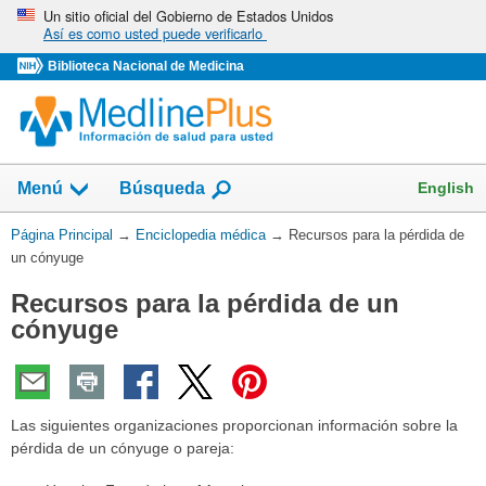
Omita
Un sitio oficial del Gobierno de Estados Unidos
Así es como usted puede verificarlo
y
vaya
Biblioteca Nacional de Medicina
al
Contenido
English
Menú
Búsqueda
Usted
Página Principal
→
Enciclopedia médica
→
Recursos para la pérdida de
está
un cónyuge
aquí:
Recursos para la pérdida de un
cónyuge
Las siguientes organizaciones proporcionan información sobre la
pérdida de un cónyuge o pareja: