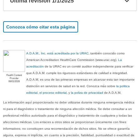
Ultima revisión 1/1/2025
sec
Conozca cómo citar esta página
A.D.A.M., Inc. está acreditada por la URAC
, también conocido como
American Accreditation HealthCare Commission (www.urac.org).
La
acreditación
de la URAC es un comité auditor independiente para verificar
que A.D.A.M. cumple los rigurosos estándares de calidad e integridad.
Health Content
Provider
A.D.A.M. es una de las primeras empresas en alcanzar esta tan importante
06/01/2028
distinción en servicios de salud en la red. Conozca más sobre
la politica
editorial, el proceso editorial
, y
la poliza de privacidad
de A.D.A.M.
La información aquí proporcionada no debe utilizarse durante ninguna emergencia médica
ni para el diagnóstico o tratamiento de ninguna afección médica. Se debe consultar a un
profesional médico autorizado para el diagnóstico y tratamiento de cualquiera y todas las
afecciones médicas. Los enlaces a otros sitios se proporcionan únicamente con fines
informativos; no constituyen una recomendación de dichos sitios. No se ofrece garantía
alguna, expresa ni implícita, en cuanto a la precisión, fiabilidad, puntualidad o exactitud de