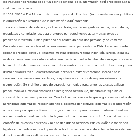
las traducciones realizadas por un servicio externo de la información aquí proporcionada a
cualquier otro idioma.
© 1997- 2026 A.D.A.M., una unidad de negocio de Ebix, Inc. Queda estrictamente prohibida
la duplicación o distribución de la información aquí contenida.
Todo el contenido de este sitio, incluyendo texto, imágenes, gráficos, audio, video, datos,
metadatos y compilaciones, está protegido por derechos de autor y otras leyes de
propiedad intelectual. Usted puede ver el contenido para uso personal y no comercial.
Cualquier otro uso requiere el consentimiento previo por escrito de Ebix. Usted no puede
copiar, reproducir, distribuir, transmitir, mostrar, publicar, realizar ingeniería inversa, adaptar,
modificar, almacenar más allá del almacenamiento en caché habitual del navegador, indexar,
hacer minería de datos, extraer o crear obras derivadas de este contenido. Usted no puede
utilizar herramientas automatizadas para acceder o extraer contenido, incluyendo la
creación de incrustaciones, vectores, conjuntos de datos o índices para sistemas de
recuperación. Se prohíbe el uso de cualquier contenido para entrenar, ajustar, calibrar,
probar, evaluar o mejorar sistemas de inteligencia artificial (IA) de cualquier tipo sin el
consentimiento expreso por escrito. Esto incluye modelos de lenguaje grandes, modelos de
aprendizaje automático, redes neuronales, sistemas generativos, sistemas de recuperación
aumentada y cualquier software que ingiera contenido para producir resultados. Cualquier
uso no autorizado del contenido, incluyendo el uso relacionado con la IA, constituye una
violación de nuestros derechos y puede dar lugar a acciones legales, daños y sanciones
legales en la medida en que lo permita la ley. Ebix se reserva el derecho de hacer valer sus
derechos mediante medidas legales, tecnológicas y contractuales.