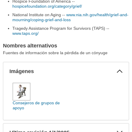
Hospice Foundation of America --
hospicefoundation.org/category/grief/
National Institute on Aging --
www.nia.nih.gov/health/grief-and-
mourning/coping-grief-and-loss
Tragedy Assistance Program for Survivors (TAPS) --
www.taps.org/
Nombres alternativos
Fuentes de información sobre la pérdida de un cónyuge
Col
Imágenes
sec
Imágenes
ha
sido
extendido.
Consejeros de grupos de
apoyo
Exp