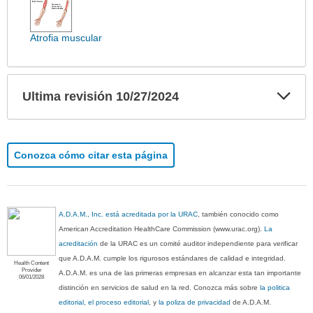
ha
sido
extendido.
Atrofia muscular
Exp
Ultima revisión 10/27/2024
sec
Conozca cómo citar esta página
A.D.A.M., Inc. está acreditada por la URAC
, también conocido como
American Accreditation HealthCare Commission (www.urac.org).
La
acreditación
de la URAC es un comité auditor independiente para verificar
que A.D.A.M. cumple los rigurosos estándares de calidad e integridad.
Health Content
Provider
A.D.A.M. es una de las primeras empresas en alcanzar esta tan importante
06/01/2028
distinción en servicios de salud en la red. Conozca más sobre
la politica
editorial, el proceso editorial
, y
la poliza de privacidad
de A.D.A.M.