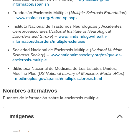
information/spanish
Fundación Esclerosis Múltiple (
Multiple Sclerosis Foundation
)
--
www.msfocus.org/Home-sp.aspx
Instituto Nacional de Trastornos Neurológicos y Accidentes
Cerebrovasculares (
National Institute of Neurological
Disorders and Stroke
) --
www.ninds.nih.gov/health-
information/disorders/multiple-sclerosis
Sociedad Nacional de Esclerosis Múltiple (
National Multiple
Sclerosis Society
) --
www.nationalmssociety.org/es/que-es-
esclerosis-multiple
Biblioteca Nacional de Medicina de Los Estados Unidos,
Medline Plus (
US National Library of Medicine, MedlinePlus
) -
-
medlineplus.gov/spanish/multiplesclerosis.html
Nombres alternativos
Fuentes de información sobre la esclerosis múltiple
Col
Imágenes
sec
Imágenes