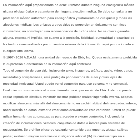
La información aquí proporcionada no debe utilizarse durante ninguna emergencia médica
ni para el diagnóstico o tratamiento de ninguna afección médica. Se debe consultar a un
profesional médico autorizado para el diagnóstico y tratamiento de cualquiera y todas las
afecciones médicas. Los enlaces a otros sitios se proporcionan únicamente con fines
informativos; no constituyen una recomendación de dichos sitios. No se ofrece garantía
alguna, expresa ni implícita, en cuanto a la precisión, fiabilidad, puntualidad o exactitud de
las traducciones realizadas por un servicio externo de la información aquí proporcionada a
cualquier otro idioma.
© 1997- 2026 A.D.A.M., una unidad de negocio de Ebix, Inc. Queda estrictamente prohibida
la duplicación o distribución de la información aquí contenida.
Todo el contenido de este sitio, incluyendo texto, imágenes, gráficos, audio, video, datos,
metadatos y compilaciones, está protegido por derechos de autor y otras leyes de
propiedad intelectual. Usted puede ver el contenido para uso personal y no comercial.
Cualquier otro uso requiere el consentimiento previo por escrito de Ebix. Usted no puede
copiar, reproducir, distribuir, transmitir, mostrar, publicar, realizar ingeniería inversa, adaptar,
modificar, almacenar más allá del almacenamiento en caché habitual del navegador, indexar,
hacer minería de datos, extraer o crear obras derivadas de este contenido. Usted no puede
utilizar herramientas automatizadas para acceder o extraer contenido, incluyendo la
creación de incrustaciones, vectores, conjuntos de datos o índices para sistemas de
recuperación. Se prohíbe el uso de cualquier contenido para entrenar, ajustar, calibrar,
probar, evaluar o mejorar sistemas de inteligencia artificial (IA) de cualquier tipo sin el