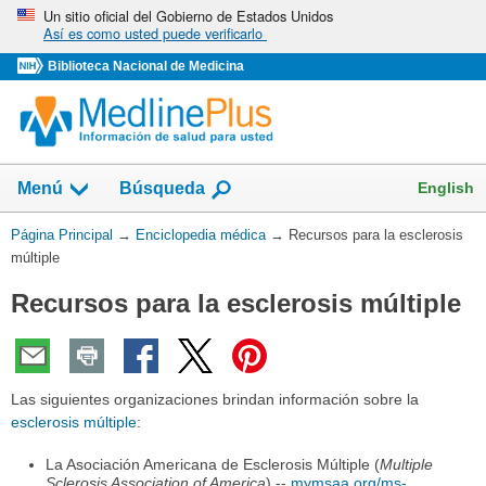
Omita
Un sitio oficial del Gobierno de Estados Unidos
Así es como usted puede verificarlo
y
vaya
Biblioteca Nacional de Medicina
al
Contenido
English
Menú
Búsqueda
Usted
Página Principal
→
Enciclopedia médica
→
Recursos para la esclerosis
está
múltiple
aquí:
Recursos para la esclerosis múltiple
Las siguientes organizaciones brindan información sobre la
esclerosis múltiple
:
La Asociación Americana de Esclerosis Múltiple (
Multiple
Sclerosis Association of America
) --
mymsaa.org/ms-