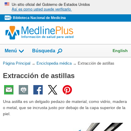
Omita
Un sitio oficial del Gobierno de Estados Unidos
Así es como usted puede verificarlo
y
vaya
Biblioteca Nacional de Medicina
al
Contenido
English
Menú
Búsqueda
Usted
Página Principal
→
Enciclopedia médica
→
Extracción de astillas
está
Extracción de astillas
aquí:
Una astilla es un delgado pedazo de material, como vidrio, madera
o metal, que se incrusta justo por debajo de la capa superior de la
piel.