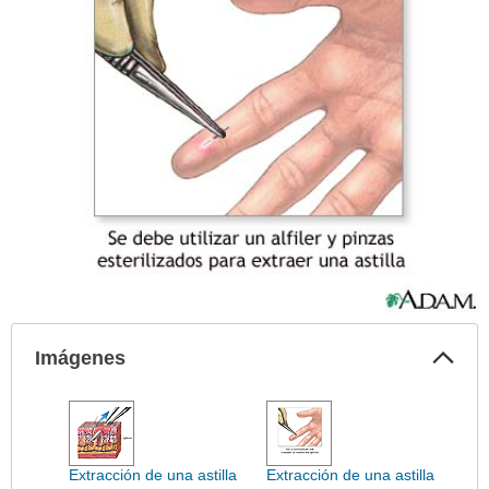
Col
Imágenes
sec
Imágenes
ha
sido
extendido.
Extracción de una astilla
Extracción de una astilla