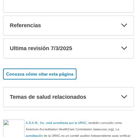
Exp
Referencias
sec
Exp
Ultima revisión 7/3/2025
sec
Conozca cómo citar esta página
Exp
Temas de salud relacionados
sec
A.D.A.M., Inc. está acreditada por la URAC
, también conocido como
American Accreditation HealthCare Commission (www.urac.org).
La
acreditación
de la URAC es un comité auditor independiente para verificar