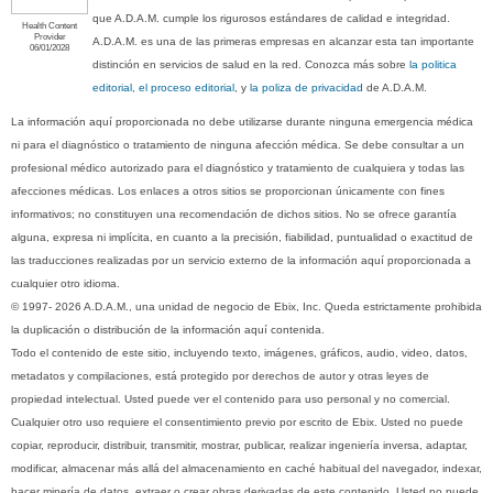
que A.D.A.M. cumple los rigurosos estándares de calidad e integridad.
Health Content
Provider
A.D.A.M. es una de las primeras empresas en alcanzar esta tan importante
06/01/2028
distinción en servicios de salud en la red. Conozca más sobre
la politica
editorial, el proceso editorial
, y
la poliza de privacidad
de A.D.A.M.
La información aquí proporcionada no debe utilizarse durante ninguna emergencia médica
ni para el diagnóstico o tratamiento de ninguna afección médica. Se debe consultar a un
profesional médico autorizado para el diagnóstico y tratamiento de cualquiera y todas las
afecciones médicas. Los enlaces a otros sitios se proporcionan únicamente con fines
informativos; no constituyen una recomendación de dichos sitios. No se ofrece garantía
alguna, expresa ni implícita, en cuanto a la precisión, fiabilidad, puntualidad o exactitud de
las traducciones realizadas por un servicio externo de la información aquí proporcionada a
cualquier otro idioma.
© 1997- 2026 A.D.A.M., una unidad de negocio de Ebix, Inc. Queda estrictamente prohibida
la duplicación o distribución de la información aquí contenida.
Todo el contenido de este sitio, incluyendo texto, imágenes, gráficos, audio, video, datos,
metadatos y compilaciones, está protegido por derechos de autor y otras leyes de
propiedad intelectual. Usted puede ver el contenido para uso personal y no comercial.
Cualquier otro uso requiere el consentimiento previo por escrito de Ebix. Usted no puede
copiar, reproducir, distribuir, transmitir, mostrar, publicar, realizar ingeniería inversa, adaptar,
modificar, almacenar más allá del almacenamiento en caché habitual del navegador, indexar,
hacer minería de datos, extraer o crear obras derivadas de este contenido. Usted no puede