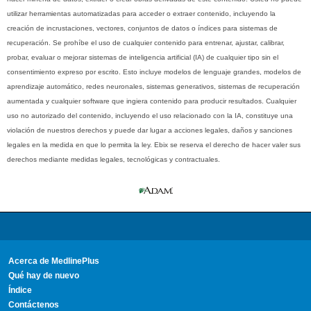
utilizar herramientas automatizadas para acceder o extraer contenido, incluyendo la
creación de incrustaciones, vectores, conjuntos de datos o índices para sistemas de
recuperación. Se prohíbe el uso de cualquier contenido para entrenar, ajustar, calibrar,
probar, evaluar o mejorar sistemas de inteligencia artificial (IA) de cualquier tipo sin el
consentimiento expreso por escrito. Esto incluye modelos de lenguaje grandes, modelos de
aprendizaje automático, redes neuronales, sistemas generativos, sistemas de recuperación
aumentada y cualquier software que ingiera contenido para producir resultados. Cualquier
uso no autorizado del contenido, incluyendo el uso relacionado con la IA, constituye una
violación de nuestros derechos y puede dar lugar a acciones legales, daños y sanciones
legales en la medida en que lo permita la ley. Ebix se reserva el derecho de hacer valer sus
derechos mediante medidas legales, tecnológicas y contractuales.
Acerca de MedlinePlus
Qué hay de nuevo
Índice
Contáctenos