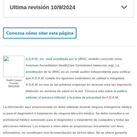
Exp
Ultima revisión 10/9/2024
sec
Conozca cómo citar esta página
A.D.A.M., Inc. está acreditada por la URAC
, también conocido como
American Accreditation HealthCare Commission (www.urac.org).
La
acreditación
de la URAC es un comité auditor independiente para verificar
que A.D.A.M. cumple los rigurosos estándares de calidad e integridad.
Health Content
Provider
A.D.A.M. es una de las primeras empresas en alcanzar esta tan importante
06/01/2028
distinción en servicios de salud en la red. Conozca más sobre
la politica
editorial, el proceso editorial
, y
la poliza de privacidad
de A.D.A.M.
La información aquí proporcionada no debe utilizarse durante ninguna emergencia médica
ni para el diagnóstico o tratamiento de ninguna afección médica. Se debe consultar a un
profesional médico autorizado para el diagnóstico y tratamiento de cualquiera y todas las
afecciones médicas. Los enlaces a otros sitios se proporcionan únicamente con fines
informativos; no constituyen una recomendación de dichos sitios. No se ofrece garantía