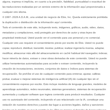
alguna, expresa ni implícita, en cuanto a la precisión, fiabilidad, puntualidad o exactitud de
las traducciones realizadas por un servicio externo de la información aquí proporcionada a
cualquier otro idioma.
© 1997- 2026 A.D.A.M., una unidad de negocio de Ebix, Inc. Queda estrictamente prohibida
la duplicación o distribución de la información aquí contenida.
Todo el contenido de este sitio, incluyendo texto, imágenes, gráficos, audio, video, datos,
metadatos y compilaciones, está protegido por derechos de autor y otras leyes de
propiedad intelectual. Usted puede ver el contenido para uso personal y no comercial.
Cualquier otro uso requiere el consentimiento previo por escrito de Ebix. Usted no puede
copiar, reproducir, distribuir, transmitir, mostrar, publicar, realizar ingeniería inversa, adaptar,
modificar, almacenar más allá del almacenamiento en caché habitual del navegador, indexar,
hacer minería de datos, extraer o crear obras derivadas de este contenido. Usted no puede
utilizar herramientas automatizadas para acceder o extraer contenido, incluyendo la
creación de incrustaciones, vectores, conjuntos de datos o índices para sistemas de
recuperación. Se prohíbe el uso de cualquier contenido para entrenar, ajustar, calibrar,
probar, evaluar o mejorar sistemas de inteligencia artificial (IA) de cualquier tipo sin el
consentimiento expreso por escrito. Esto incluye modelos de lenguaje grandes, modelos de
aprendizaje automático, redes neuronales, sistemas generativos, sistemas de recuperación
aumentada y cualquier software que ingiera contenido para producir resultados. Cualquier
uso no autorizado del contenido, incluyendo el uso relacionado con la IA, constituye una
violación de nuestros derechos y puede dar lugar a acciones legales, daños y sanciones
legales en la medida en que lo permita la ley. Ebix se reserva el derecho de hacer valer sus