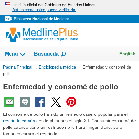
Omita
Un sitio oficial del Gobierno de Estados Unidos
Así es como usted puede verificarlo
y
vaya
Biblioteca Nacional de Medicina
al
Contenido
English
Menú
Búsqueda
Usted
Página Principal
→
Enciclopedia médica
→
Enfermedad y consomé de
está
pollo
aquí:
Enfermedad y consomé de pollo
El consomé de pollo ha sido un remedio casero popular para el
resfriado común
desde al menos el siglo XII. Consumir consomé de
pollo cuando tiene un resfriado no le hará ningún daño, pero
tampoco curará el resfriado.