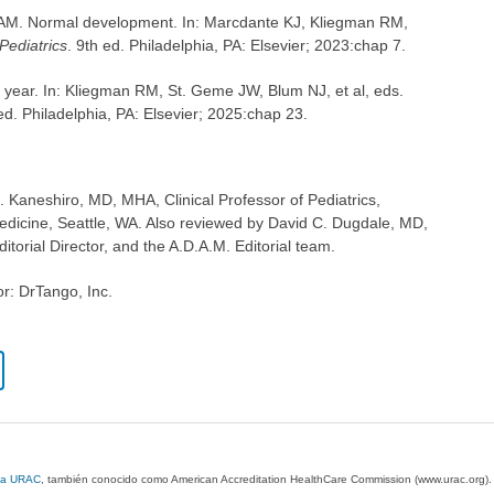
AM. Normal development. In: Marcdante KJ, Kliegman RM,
Pediatrics
. 9th ed. Philadelphia, PA: Elsevier; 2023:chap 7.
 year. In: Kliegman RM, St. Geme JW, Blum NJ, et al, eds.
ed. Philadelphia, PA: Elsevier; 2025:chap 23.
K. Kaneshiro, MD, MHA, Clinical Professor of Pediatrics,
edicine, Seattle, WA. Also reviewed by David C. Dugdale, MD,
torial Director, and the A.D.A.M. Editorial team.
or: DrTango, Inc.
 la URAC
, también conocido como American Accreditation HealthCare Commission (www.urac.org)