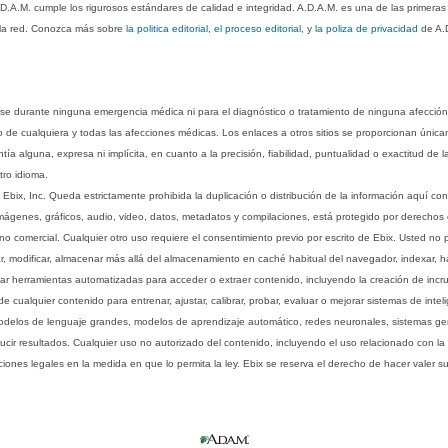
.D.A.M. cumple los rigurosos estándares de calidad e integridad. A.D.A.M. es una de las primera
n la red. Conozca más sobre
la politica editorial, el proceso editorial
, y
la poliza de privacidad
de A.
rse durante ninguna emergencia médica ni para el diagnóstico o tratamiento de ninguna afección
o de cualquiera y todas las afecciones médicas. Los enlaces a otros sitios se proporcionan única
ía alguna, expresa ni implícita, en cuanto a la precisión, fiabilidad, puntualidad o exactitud de l
tro idioma.
ix, Inc. Queda estrictamente prohibida la duplicación o distribución de la información aquí con
imágenes, gráficos, audio, video, datos, metadatos y compilaciones, está protegido por derechos d
comercial. Cualquier otro uso requiere el consentimiento previo por escrito de Ebix. Usted no puede
ptar, modificar, almacenar más allá del almacenamiento en caché habitual del navegador, indexar, h
ar herramientas automatizadas para acceder o extraer contenido, incluyendo la creación de incru
ualquier contenido para entrenar, ajustar, calibrar, probar, evaluar o mejorar sistemas de inteligen
 modelos de lenguaje grandes, modelos de aprendizaje automático, redes neuronales, sistemas g
ucir resultados. Cualquier uso no autorizado del contenido, incluyendo el uso relacionado con la
iones legales en la medida en que lo permita la ley. Ebix se reserva el derecho de hacer valer 