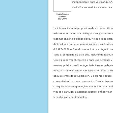
independiente para verificar que A
distinción en servicios de salud e
Health Content
Provider
06/01/2028
La información aquí proporcionada no debe utiliza
médico autorizado para el diagnóstico y tratamient
recomendación de dichos sitios. No se ofrece garant
de la información aquí proporcionada a cualquier o
© 1997- 2026 A.D.A.M., una unidad de negocio de Eb
Todo el contenido de este sitio, incluyendo texto, 
Usted puede ver el contenido para uso personal y no 
mostrar, publicar, realizar ingeniería inversa, ada
derivadas de este contenido. Usted no puede utiliz
para sistemas de recuperación. Se prohíbe el uso de c
consentimiento expreso por escrito. Esto incluye
cualquier software que ingiera contenido para prod
y puede dar lugar a acciones legales, daños y sanc
tecnológicas y contractuales.