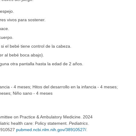
 espejo.
res vivos para sostener.
hace.
cuerpo.
 si el bebé tiene control de la cabeza.
r al bebé boca abajo).
alguna otra pantalla hasta la edad de 2 años.
ancia - 4 meses; Hitos del desarrollo en la infancia - 4 meses;
 meses; Niño sano - 4 meses
mittee on Practice & Ambulatory Medicine. 2024
tric health care: Policy statement.
Pediatrics
.
38910527
pubmed.ncbi.nlm.nih.gov/38910527/
.