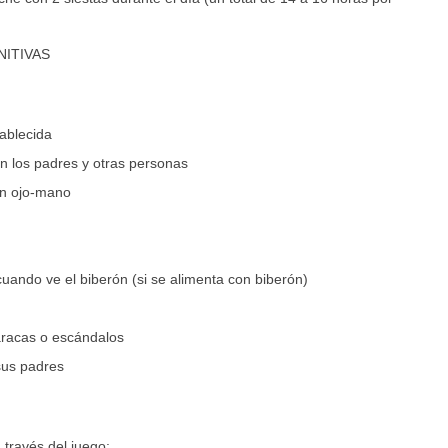
ITIVAS
tablecida
on los padres y otras personas
ón ojo-mano
cuando ve el biberón (si se alimenta con biberón)
aracas o escándalos
sus padres
 través del juego: