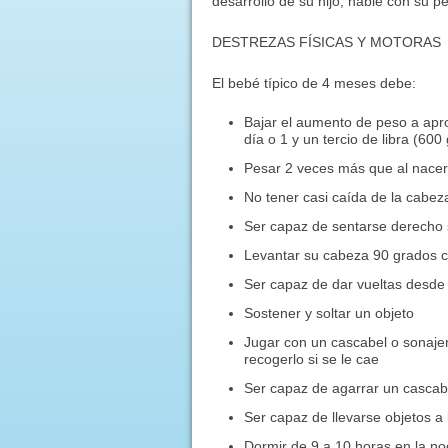
desarrollo de su hijo, hable con su pe
DESTREZAS FÍSICAS Y MOTORAS
El bebé típico de 4 meses debe:
Bajar el aumento de peso a apr
día o 1 y un tercio de libra (60
Pesar 2 veces más que al nace
No tener casi caída de la cabez
Ser capaz de sentarse derecho s
Levantar su cabeza 90 grados 
Ser capaz de dar vueltas desde e
Sostener y soltar un objeto
Jugar con un cascabel o sonaje
recogerlo si se le cae
Ser capaz de agarrar un casca
Ser capaz de llevarse objetos a
Dormir de 9 a 10 horas en la noc