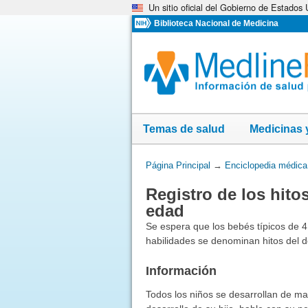
Un sitio oficial del Gobierno de Estados
Omita
y
Biblioteca Nacional de Medicina
vaya
al
Contenido
Temas de salud
Medicinas 
Usted
Página Principal
→
Enciclopedia médica
está
Registro de los hito
aquí:
edad
Se espera que los bebés típicos de 4
habilidades se denominan hitos del d
Información
Todos los niños se desarrollan de ma