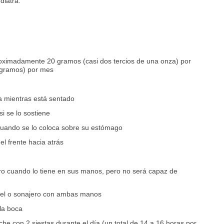
diatra.
oximadamente 20 gramos (casi dos tercios de una onza) por
0 gramos) por mes
r
a mientras está sentado
i se lo sostiene
cuando se lo coloca sobre su estómago
l frente hacia atrás
ro cuando lo tiene en sus manos, pero no será capaz de
bel o sonajero con ambas manos
 la boca
he con 2 siestas durante el día (un total de 14 a 16 horas por