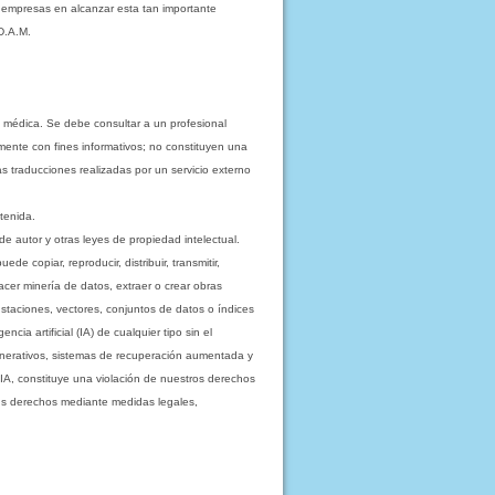
s empresas en alcanzar esta tan importante
D.A.M.
 médica. Se debe consultar a un profesional
mente con fines informativos; no constituyen una
as traducciones realizadas por un servicio externo
tenida.
e autor y otras leyes de propiedad intelectual.
 copiar, reproducir, distribuir, transmitir,
acer minería de datos, extraer o crear obras
staciones, vectores, conjuntos de datos o índices
cia artificial (IA) de cualquier tipo sin el
enerativos, sistemas de recuperación aumentada y
 IA, constituye una violación de nuestros derechos
sus derechos mediante medidas legales,