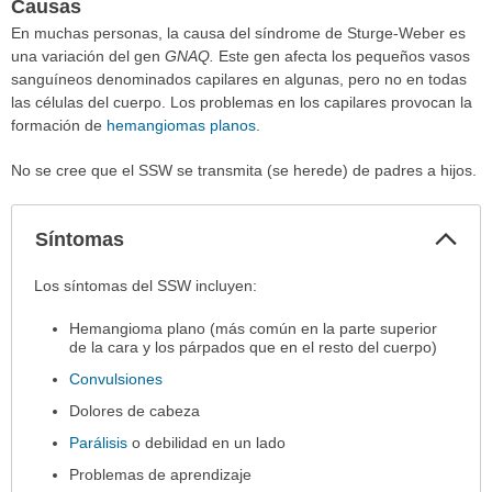
Causas
En muchas personas, la causa del síndrome de Sturge-Weber es
una variación del gen
GNAQ.
Este gen afecta los pequeños vasos
sanguíneos denominados capilares en algunas, pero no en todas
las células del cuerpo. Los problemas en los capilares provocan la
formación de
hemangiomas planos
.
No se cree que el SSW se transmita (se herede) de padres a hijos.
Col
Síntomas
sec
Síntomas
Los síntomas del SSW incluyen:
ha
Hemangioma plano (más común en la parte superior
sido
de la cara y los párpados que en el resto del cuerpo)
extendido.
Convulsiones
Dolores de cabeza
Parálisis
o debilidad en un lado
Problemas de aprendizaje