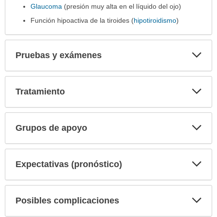
Glaucoma
(presión muy alta en el líquido del ojo)
Función hipoactiva de la tiroides (
hipotiroidismo
)
Exp
Pruebas y exámenes
sec
Exp
Tratamiento
sec
Exp
Grupos de apoyo
sec
Exp
Expectativas (pronóstico)
sec
Exp
Posibles complicaciones
sec