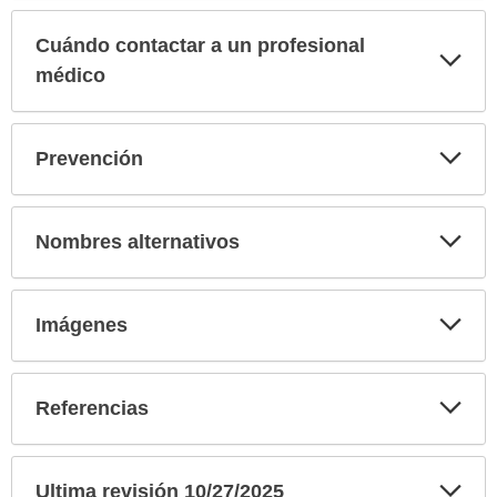
Cuándo contactar a un profesional
Exp
sec
médico
Exp
Prevención
sec
Exp
Nombres alternativos
sec
Exp
Imágenes
sec
Exp
Referencias
sec
Exp
Ultima revisión 10/27/2025