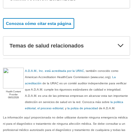
sec
Conozca cómo citar esta página
Exp
Temas de salud relacionados
sec
A.D.A.M., Inc. está acreditada por la URAC
, también conocido como
American Accreditation HealthCare Commission (www.urac.org).
La
acreditación
de la URAC es un comité auditor independiente para verificar
que A.D.A.M. cumple los rigurosos estándares de calidad e integridad.
Health Content
Provider
A.D.A.M. es una de las primeras empresas en alcanzar esta tan importante
06/01/2028
distinción en servicios de salud en la red. Conozca más sobre
la politica
editorial, el proceso editorial
, y
la poliza de privacidad
de A.D.A.M.
La información aquí proporcionada no debe utilizarse durante ninguna emergencia médica
ni para el diagnóstico o tratamiento de ninguna afección médica. Se debe consultar a un
profesional médico autorizado para el diagnóstico y tratamiento de cualquiera y todas las