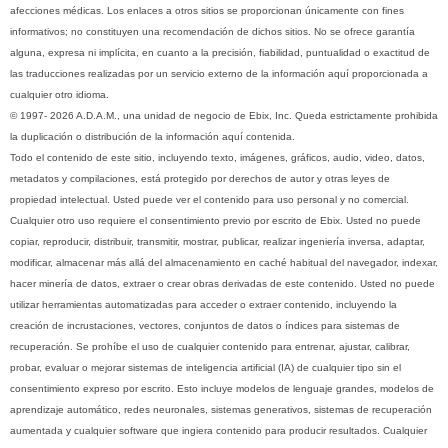
afecciones médicas. Los enlaces a otros sitios se proporcionan únicamente con fines
informativos; no constituyen una recomendación de dichos sitios. No se ofrece garantía
alguna, expresa ni implícita, en cuanto a la precisión, fiabilidad, puntualidad o exactitud de
las traducciones realizadas por un servicio externo de la información aquí proporcionada a
cualquier otro idioma.
© 1997- 2026 A.D.A.M., una unidad de negocio de Ebix, Inc. Queda estrictamente prohibida
la duplicación o distribución de la información aquí contenida.
Todo el contenido de este sitio, incluyendo texto, imágenes, gráficos, audio, video, datos,
metadatos y compilaciones, está protegido por derechos de autor y otras leyes de
propiedad intelectual. Usted puede ver el contenido para uso personal y no comercial.
Cualquier otro uso requiere el consentimiento previo por escrito de Ebix. Usted no puede
copiar, reproducir, distribuir, transmitir, mostrar, publicar, realizar ingeniería inversa, adaptar,
modificar, almacenar más allá del almacenamiento en caché habitual del navegador, indexar,
hacer minería de datos, extraer o crear obras derivadas de este contenido. Usted no puede
utilizar herramientas automatizadas para acceder o extraer contenido, incluyendo la
creación de incrustaciones, vectores, conjuntos de datos o índices para sistemas de
recuperación. Se prohíbe el uso de cualquier contenido para entrenar, ajustar, calibrar,
probar, evaluar o mejorar sistemas de inteligencia artificial (IA) de cualquier tipo sin el
consentimiento expreso por escrito. Esto incluye modelos de lenguaje grandes, modelos de
aprendizaje automático, redes neuronales, sistemas generativos, sistemas de recuperación
aumentada y cualquier software que ingiera contenido para producir resultados. Cualquier