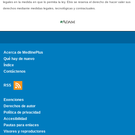
legales en la medida en que lo permita la ley. Ebix se reserva el derecho de hacer valer sus
derechos mediante medidas legales, tecnológicas y contractuales.
Acerca de MedlinePlus
Qué hay de nuevo
Índice
Contáctenos
RSS
Exenciones
Derechos de autor
Política de privacidad
Accesibilidad
Pautas para enlaces
Visores y reproductores