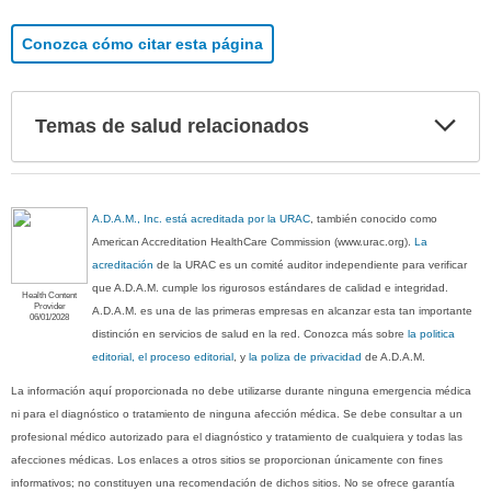
Conozca cómo citar esta página
Exp
Temas de salud relacionados
sec
A.D.A.M., Inc. está acreditada por la URAC
, también conocido como
American Accreditation HealthCare Commission (www.urac.org).
La
acreditación
de la URAC es un comité auditor independiente para verificar
que A.D.A.M. cumple los rigurosos estándares de calidad e integridad.
Health Content
Provider
A.D.A.M. es una de las primeras empresas en alcanzar esta tan importante
06/01/2028
distinción en servicios de salud en la red. Conozca más sobre
la politica
editorial, el proceso editorial
, y
la poliza de privacidad
de A.D.A.M.
La información aquí proporcionada no debe utilizarse durante ninguna emergencia médica
ni para el diagnóstico o tratamiento de ninguna afección médica. Se debe consultar a un
profesional médico autorizado para el diagnóstico y tratamiento de cualquiera y todas las
afecciones médicas. Los enlaces a otros sitios se proporcionan únicamente con fines
informativos; no constituyen una recomendación de dichos sitios. No se ofrece garantía