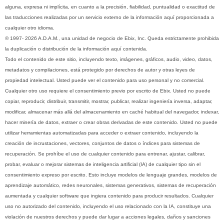
alguna, expresa ni implícita, en cuanto a la precisión, fiabilidad, puntualidad o exactitud de
las traducciones realizadas por un servicio externo de la información aquí proporcionada a
cualquier otro idioma.
© 1997- 2026 A.D.A.M., una unidad de negocio de Ebix, Inc. Queda estrictamente prohibida
la duplicación o distribución de la información aquí contenida.
Todo el contenido de este sitio, incluyendo texto, imágenes, gráficos, audio, video, datos,
metadatos y compilaciones, está protegido por derechos de autor y otras leyes de
propiedad intelectual. Usted puede ver el contenido para uso personal y no comercial.
Cualquier otro uso requiere el consentimiento previo por escrito de Ebix. Usted no puede
copiar, reproducir, distribuir, transmitir, mostrar, publicar, realizar ingeniería inversa, adaptar,
modificar, almacenar más allá del almacenamiento en caché habitual del navegador, indexar,
hacer minería de datos, extraer o crear obras derivadas de este contenido. Usted no puede
utilizar herramientas automatizadas para acceder o extraer contenido, incluyendo la
creación de incrustaciones, vectores, conjuntos de datos o índices para sistemas de
recuperación. Se prohíbe el uso de cualquier contenido para entrenar, ajustar, calibrar,
probar, evaluar o mejorar sistemas de inteligencia artificial (IA) de cualquier tipo sin el
consentimiento expreso por escrito. Esto incluye modelos de lenguaje grandes, modelos de
aprendizaje automático, redes neuronales, sistemas generativos, sistemas de recuperación
aumentada y cualquier software que ingiera contenido para producir resultados. Cualquier
uso no autorizado del contenido, incluyendo el uso relacionado con la IA, constituye una
violación de nuestros derechos y puede dar lugar a acciones legales, daños y sanciones