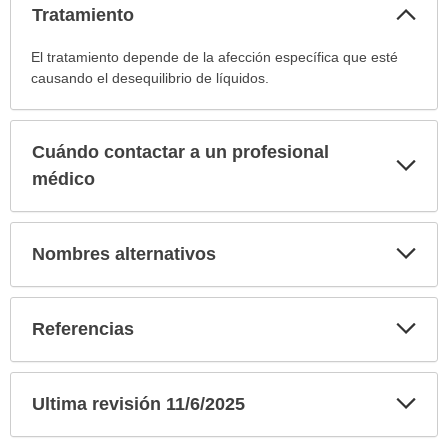
Col
Tratamiento
sec
Tratamiento
El tratamiento depende de la afección específica que esté
ha
causando el desequilibrio de líquidos.
sido
extendido.
Cuándo contactar a un profesional
Exp
sec
médico
Exp
Nombres alternativos
sec
Exp
Referencias
sec
Exp
Ultima revisión 11/6/2025
sec