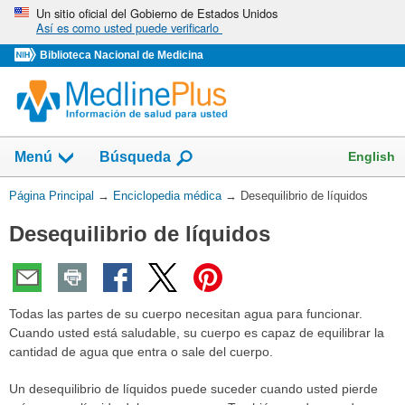
Omita
Un sitio oficial del Gobierno de Estados Unidos
Así es como usted puede verificarlo
y
vaya
Biblioteca Nacional de Medicina
al
Contenido
English
Menú
Búsqueda
Usted
Página Principal
→
Enciclopedia médica
→
Desequilibrio de líquidos
está
Desequilibrio de líquidos
aquí:
Todas las partes de su cuerpo necesitan agua para funcionar.
Cuando usted está saludable, su cuerpo es capaz de equilibrar la
cantidad de agua que entra o sale del cuerpo.
Un desequilibrio de líquidos puede suceder cuando usted pierde