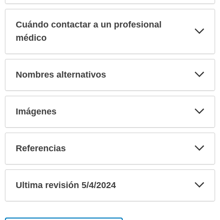
Cuándo contactar a un profesional
Exp
sec
médico
Exp
Nombres alternativos
sec
Exp
Imágenes
sec
Exp
Referencias
sec
Exp
Ultima revisión 5/4/2024
sec