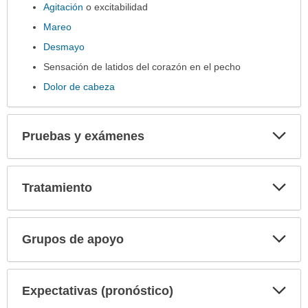
Agitación
o excitabilidad
Mareo
Desmayo
Sensación de latidos del corazón en el pecho
Dolor de cabeza
Exp
Pruebas y exámenes
sec
Exp
Tratamiento
sec
Exp
Grupos de apoyo
sec
Exp
Expectativas (pronóstico)
sec