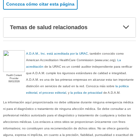
Conozca cómo citar esta página
Exp
Temas de salud relacionados
sec
A.D.A.M., Inc. está acreditada por la URAC
, también conocido como
American Accreditation HealthCare Commission (www.urac.org).
La
acreditación
de la URAC es un comité auditor independiente para verificar
que A.D.A.M. cumple los rigurosos estándares de calidad e integridad.
Health Content
Provider
A.D.A.M. es una de las primeras empresas en alcanzar esta tan importante
06/01/2028
distinción en servicios de salud en la red. Conozca más sobre
la politica
editorial, el proceso editorial
, y
la poliza de privacidad
de A.D.A.M.
La información aquí proporcionada no debe utilizarse durante ninguna emergencia médica
ni para el diagnóstico o tratamiento de ninguna afección médica. Se debe consultar a un
profesional médico autorizado para el diagnóstico y tratamiento de cualquiera y todas las
afecciones médicas. Los enlaces a otros sitios se proporcionan únicamente con fines
informativos; no constituyen una recomendación de dichos sitios. No se ofrece garantía
alguna, expresa ni implícita, en cuanto a la precisión, fiabilidad, puntualidad o exactitud de