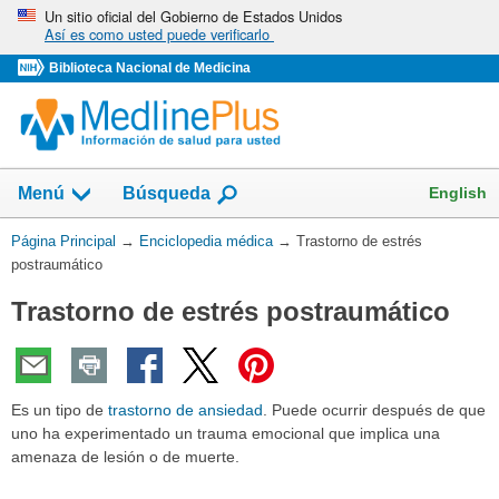
Omita
Un sitio oficial del Gobierno de Estados Unidos
Así es como usted puede verificarlo
y
vaya
Biblioteca Nacional de Medicina
al
Contenido
English
Menú
Búsqueda
Usted
Página Principal
→
Enciclopedia médica
→
Trastorno de estrés
está
postraumático
aquí:
Trastorno de estrés postraumático
Es un tipo de
trastorno de ansiedad
. Puede ocurrir después de que
uno ha experimentado un trauma emocional que implica una
amenaza de lesión o de muerte.