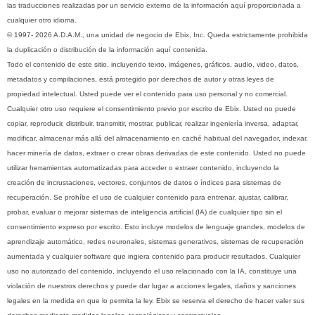
las traducciones realizadas por un servicio externo de la información aquí proporcionada a
cualquier otro idioma.
© 1997- 2026 A.D.A.M., una unidad de negocio de Ebix, Inc. Queda estrictamente prohibida
la duplicación o distribución de la información aquí contenida.
Todo el contenido de este sitio, incluyendo texto, imágenes, gráficos, audio, video, datos,
metadatos y compilaciones, está protegido por derechos de autor y otras leyes de
propiedad intelectual. Usted puede ver el contenido para uso personal y no comercial.
Cualquier otro uso requiere el consentimiento previo por escrito de Ebix. Usted no puede
copiar, reproducir, distribuir, transmitir, mostrar, publicar, realizar ingeniería inversa, adaptar,
modificar, almacenar más allá del almacenamiento en caché habitual del navegador, indexar,
hacer minería de datos, extraer o crear obras derivadas de este contenido. Usted no puede
utilizar herramientas automatizadas para acceder o extraer contenido, incluyendo la
creación de incrustaciones, vectores, conjuntos de datos o índices para sistemas de
recuperación. Se prohíbe el uso de cualquier contenido para entrenar, ajustar, calibrar,
probar, evaluar o mejorar sistemas de inteligencia artificial (IA) de cualquier tipo sin el
consentimiento expreso por escrito. Esto incluye modelos de lenguaje grandes, modelos de
aprendizaje automático, redes neuronales, sistemas generativos, sistemas de recuperación
aumentada y cualquier software que ingiera contenido para producir resultados. Cualquier
uso no autorizado del contenido, incluyendo el uso relacionado con la IA, constituye una
violación de nuestros derechos y puede dar lugar a acciones legales, daños y sanciones
legales en la medida en que lo permita la ley. Ebix se reserva el derecho de hacer valer sus