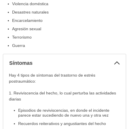
Violencia doméstica
Desastres naturales
Encarcelamiento
Agresión sexual
Terrorismo
Guerra
Col
Síntomas
sec
Síntomas
Hay 4 tipos de síntomas del trastorno de estrés
ha
postraumático:
sido
1. Reviviscencia del hecho, lo cual perturba las actividades
extendido.
diarias
Episodios de reviviscencias, en donde el incidente
parece estar sucediendo de nuevo una y otra vez
Recuerdos reiterativos y angustiantes del hecho