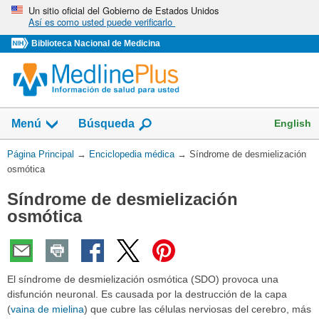
Omita
Un sitio oficial del Gobierno de Estados Unidos
Así es como usted puede verificarlo
y
vaya
Biblioteca Nacional de Medicina
al
Contenido
English
Menú
Búsqueda
Usted
Página Principal
→
Enciclopedia médica
→
Síndrome de desmielización
está
osmótica
aquí:
Síndrome de desmielización
osmótica
El síndrome de desmielización osmótica (SDO) provoca una
disfunción neuronal. Es causada por la destrucción de la capa
(
vaina de mielina
) que cubre las células nerviosas del cerebro, más