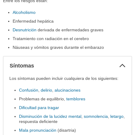
Entre los riesgos están:
Alcoholismo
Enfermedad hepática
Desnutrición
derivada de enfermedades graves
Tratamiento con radiación en el cerebro
Náuseas y vómitos graves durante el embarazo
Col
Síntomas
sec
Síntomas
Los síntomas pueden incluir cualquiera de los siguientes:
ha
Confusión
,
delirio
,
alucinaciones
sido
extendido.
Problemas de equilibrio,
temblores
Dificultad para tragar
Disminución de la lucidez mental
,
somnolencia
,
letargo
,
respuesta deficiente
Mala pronunciación
(disartria)