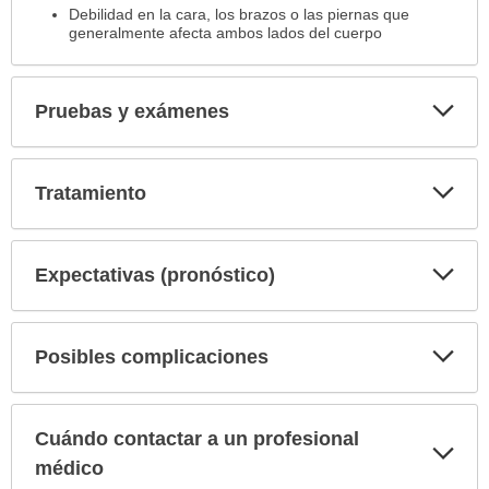
Debilidad en la cara, los brazos o las piernas que
generalmente afecta ambos lados del cuerpo
Exp
Pruebas y exámenes
sec
Exp
Tratamiento
sec
Exp
Expectativas (pronóstico)
sec
Exp
Posibles complicaciones
sec
Cuándo contactar a un profesional
Exp
sec
médico