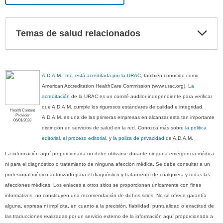
Exp
Temas de salud relacionados
sec
A.D.A.M., Inc. está acreditada por la URAC
, también conocido como
American Accreditation HealthCare Commission (www.urac.org).
La
acreditación
de la URAC es un comité auditor independiente para verificar
que A.D.A.M. cumple los rigurosos estándares de calidad e integridad.
Health Content
Provider
A.D.A.M. es una de las primeras empresas en alcanzar esta tan importante
06/01/2028
distinción en servicios de salud en la red. Conozca más sobre
la politica
editorial, el proceso editorial
, y
la poliza de privacidad
de A.D.A.M.
La información aquí proporcionada no debe utilizarse durante ninguna emergencia médica
ni para el diagnóstico o tratamiento de ninguna afección médica. Se debe consultar a un
profesional médico autorizado para el diagnóstico y tratamiento de cualquiera y todas las
afecciones médicas. Los enlaces a otros sitios se proporcionan únicamente con fines
informativos; no constituyen una recomendación de dichos sitios. No se ofrece garantía
alguna, expresa ni implícita, en cuanto a la precisión, fiabilidad, puntualidad o exactitud de
las traducciones realizadas por un servicio externo de la información aquí proporcionada a