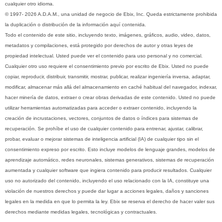
cualquier otro idioma.
© 1997- 2026 A.D.A.M., una unidad de negocio de Ebix, Inc. Queda estrictamente prohibida
la duplicación o distribución de la información aquí contenida.
Todo el contenido de este sitio, incluyendo texto, imágenes, gráficos, audio, video, datos,
metadatos y compilaciones, está protegido por derechos de autor y otras leyes de
propiedad intelectual. Usted puede ver el contenido para uso personal y no comercial.
Cualquier otro uso requiere el consentimiento previo por escrito de Ebix. Usted no puede
copiar, reproducir, distribuir, transmitir, mostrar, publicar, realizar ingeniería inversa, adaptar,
modificar, almacenar más allá del almacenamiento en caché habitual del navegador, indexar,
hacer minería de datos, extraer o crear obras derivadas de este contenido. Usted no puede
utilizar herramientas automatizadas para acceder o extraer contenido, incluyendo la
creación de incrustaciones, vectores, conjuntos de datos o índices para sistemas de
recuperación. Se prohíbe el uso de cualquier contenido para entrenar, ajustar, calibrar,
probar, evaluar o mejorar sistemas de inteligencia artificial (IA) de cualquier tipo sin el
consentimiento expreso por escrito. Esto incluye modelos de lenguaje grandes, modelos de
aprendizaje automático, redes neuronales, sistemas generativos, sistemas de recuperación
aumentada y cualquier software que ingiera contenido para producir resultados. Cualquier
uso no autorizado del contenido, incluyendo el uso relacionado con la IA, constituye una
violación de nuestros derechos y puede dar lugar a acciones legales, daños y sanciones
legales en la medida en que lo permita la ley. Ebix se reserva el derecho de hacer valer sus
derechos mediante medidas legales, tecnológicas y contractuales.