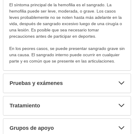
Síntomas
El síntoma principal de la hemofilia es el sangrado. La
ha
hemofilia puede ser leve, moderada, o grave. Los casos
sido
leves probablemente no se noten hasta más adelante en la
extendido.
vida, después de sangrado excesivo luego de una cirugía o
una lesión. Es posible que sea necesario tomar
precauciones antes de participar en deportes.
En los peores casos, se puede presentar sangrado grave sin
una causa. El sangrado interno puede ocurrir en cualquier
parte y es común que se presente en las articulaciones.
Exp
Pruebas y exámenes
sec
Exp
Tratamiento
sec
Exp
Grupos de apoyo
sec