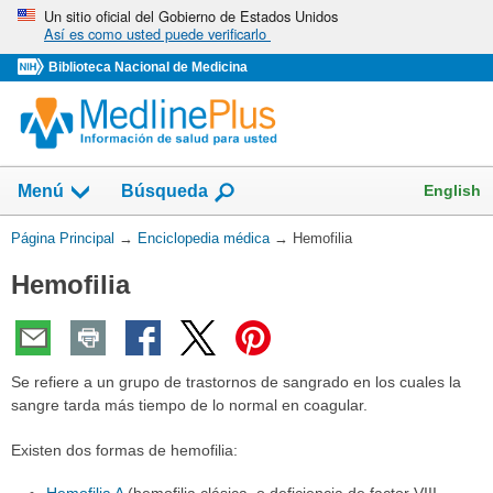
Omita
Un sitio oficial del Gobierno de Estados Unidos
Así es como usted puede verificarlo
y
vaya
Biblioteca Nacional de Medicina
al
Contenido
English
Menú
Búsqueda
Usted
Página Principal
→
Enciclopedia médica
→
Hemofilia
está
Hemofilia
aquí:
Se refiere a un grupo de trastornos de sangrado en los cuales la
sangre tarda más tiempo de lo normal en coagular.
Existen dos formas de hemofilia: