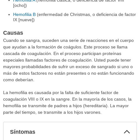
Hemofilia A
(hemofilia clásica, o deficiencia de factor VIII
[ocho])
Hemofilia B
(enfermedad de Christmas, o deficiencia de factor
IX [nueve])
Causas
Cuando se sangra, suceden una serie de reacciones en el cuerpo
que ayudan a la formación de coágulos. Este proceso se llama
cascada de coagulación. En el proceso participan proteínas
especiales llamadas factores de coagulación. Usted puede tener
mayores probabilidades de sufrir un exceso de sangrado si uno o
más de estos factores no están presentes o no están funcionando
como deberían.
La hemofilia es causada por la falta de suficiente factor de
coagulación VIII o IX en la sangre. En la mayoría de los casos, la
hemofilia se transmite de padres a hijos (hereditaria). La mayor
parte del tiempo, se transmite a los hijos varones.
Col
Síntomas
sec