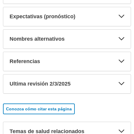
Exp
Expectativas (pronóstico)
sec
Exp
Nombres alternativos
sec
Exp
Referencias
sec
Exp
Ultima revisión 2/3/2025
sec
Conozca cómo citar esta página
Exp
Temas de salud relacionados