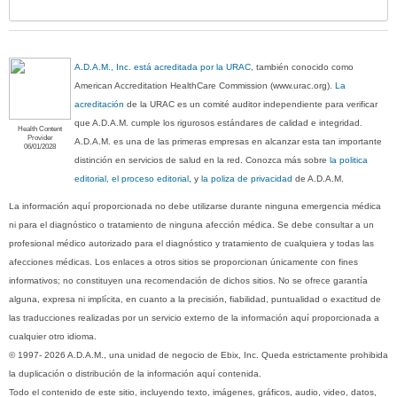
sec
A.D.A.M., Inc. está acreditada por la URAC
, también conocido como
American Accreditation HealthCare Commission (www.urac.org).
La
acreditación
de la URAC es un comité auditor independiente para verificar
que A.D.A.M. cumple los rigurosos estándares de calidad e integridad.
Health Content
Provider
A.D.A.M. es una de las primeras empresas en alcanzar esta tan importante
06/01/2028
distinción en servicios de salud en la red. Conozca más sobre
la politica
editorial, el proceso editorial
, y
la poliza de privacidad
de A.D.A.M.
La información aquí proporcionada no debe utilizarse durante ninguna emergencia médica
ni para el diagnóstico o tratamiento de ninguna afección médica. Se debe consultar a un
profesional médico autorizado para el diagnóstico y tratamiento de cualquiera y todas las
afecciones médicas. Los enlaces a otros sitios se proporcionan únicamente con fines
informativos; no constituyen una recomendación de dichos sitios. No se ofrece garantía
alguna, expresa ni implícita, en cuanto a la precisión, fiabilidad, puntualidad o exactitud de
las traducciones realizadas por un servicio externo de la información aquí proporcionada a
cualquier otro idioma.
© 1997- 2026 A.D.A.M., una unidad de negocio de Ebix, Inc. Queda estrictamente prohibida
la duplicación o distribución de la información aquí contenida.
Todo el contenido de este sitio, incluyendo texto, imágenes, gráficos, audio, video, datos,