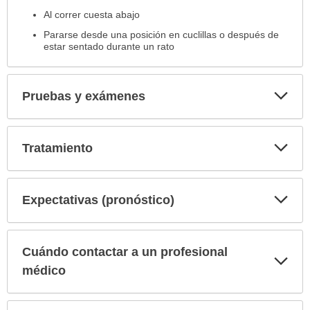
Al correr cuesta abajo
Pararse desde una posición en cuclillas o después de
estar sentado durante un rato
Exp
Pruebas y exámenes
sec
Exp
Tratamiento
sec
Exp
Expectativas (pronóstico)
sec
Cuándo contactar a un profesional
Exp
sec
médico