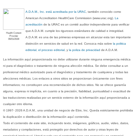
A.D.A.M., Inc. está acreditada por la URAC
, también conocido como
American Accreditation HealthCare Commission (www.urac.org).
La
acreditación
de la URAC es un comité auditor independiente para verificar
que A.D.A.M. cumple los rigurosos estándares de calidad e integridad.
Health Content
Provider
A.D.A.M. es una de las primeras empresas en alcanzar esta tan importante
06/01/2028
distinción en servicios de salud en la red. Conozca más sobre
la politica
editorial, el proceso editorial
, y
la poliza de privacidad
de A.D.A.M.
La información aquí proporcionada no debe utilizarse durante ninguna emergencia médica
ni para el diagnóstico o tratamiento de ninguna afección médica. Se debe consultar a un
profesional médico autorizado para el diagnóstico y tratamiento de cualquiera y todas las
afecciones médicas. Los enlaces a otros sitios se proporcionan únicamente con fines
informativos; no constituyen una recomendación de dichos sitios. No se ofrece garantía
alguna, expresa ni implícita, en cuanto a la precisión, fiabilidad, puntualidad o exactitud de
las traducciones realizadas por un servicio externo de la información aquí proporcionada a
cualquier otro idioma.
© 1997- 2026 A.D.A.M., una unidad de negocio de Ebix, Inc. Queda estrictamente prohibida
la duplicación o distribución de la información aquí contenida.
Todo el contenido de este sitio, incluyendo texto, imágenes, gráficos, audio, video, datos,
metadatos y compilaciones, está protegido por derechos de autor y otras leyes de
propiedad intelectual. Usted puede ver el contenido para uso personal y no comercial.