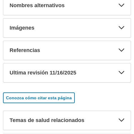
Exp
Nombres alternativos
sec
Exp
Imágenes
sec
Exp
Referencias
sec
Exp
Ultima revisión 11/16/2025
sec
Conozca cómo citar esta página
Exp
Temas de salud relacionados
sec