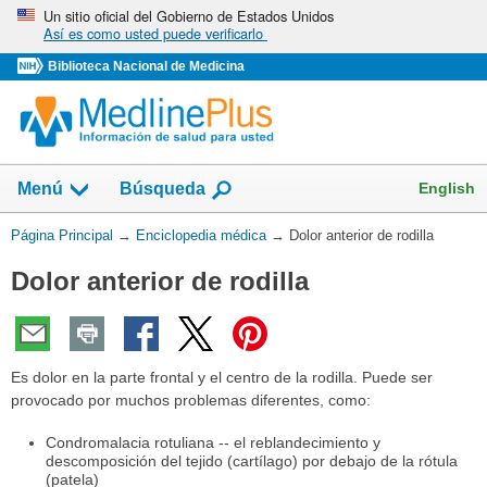
Omita
Un sitio oficial del Gobierno de Estados Unidos
Así es como usted puede verificarlo
y
vaya
Biblioteca Nacional de Medicina
al
Contenido
English
Menú
Búsqueda
Usted
Página Principal
→
Enciclopedia médica
→
Dolor anterior de rodilla
está
Dolor anterior de rodilla
aquí:
Es dolor en la parte frontal y el centro de la rodilla. Puede ser
provocado por muchos problemas diferentes, como:
Condromalacia rotuliana -- el reblandecimiento y
descomposición del tejido (cartílago) por debajo de la rótula
(patela)