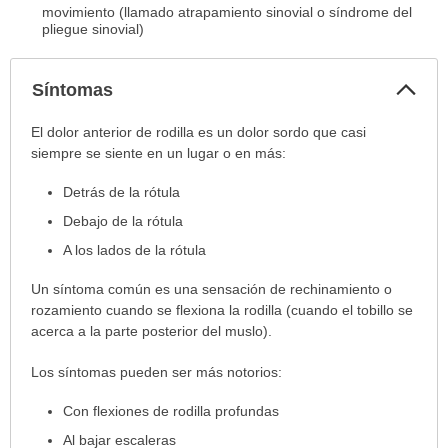
movimiento (llamado atrapamiento sinovial o síndrome del
pliegue sinovial)
Col
Síntomas
sec
Síntomas
El dolor anterior de rodilla es un dolor sordo que casi
ha
siempre se siente en un lugar o en más:
sido
Detrás de la rótula
extendido.
Debajo de la rótula
A los lados de la rótula
Un síntoma común es una sensación de rechinamiento o
rozamiento cuando se flexiona la rodilla (cuando el tobillo se
acerca a la parte posterior del muslo).
Los síntomas pueden ser más notorios:
Con flexiones de rodilla profundas
Al bajar escaleras