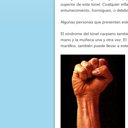
superior de este túnel. Cualquier infl
entumecimiento, hormigueo, o debilid
Algunas personas que presentan est
El síndrome del túnel carpiano tamb
mano y la muñeca una y otra vez. El
martillos, también puede llevar a est