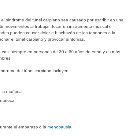
el síndrome del túnel carpiano sea causado por escribir en una
tir movimientos al trabajar, tocar un instrumento musical o
idades pueden causar dolor e hinchazón de los tendones o la
echar el túnel carpiano y provocar síntomas.
re casi siempre en personas de 30 a 60 años de edad y es más
mbres.
índrome del túnel carpiano incluyen:
 la muñeca
 muñeca
durante el embarazo o la
menopausia