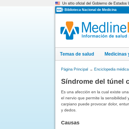
Un sitio oficial del Gobierno de Estados
Omita
y
Biblioteca Nacional de Medicina
vaya
al
Contenido
Temas de salud
Medicinas 
Usted
Página Principal
→
Enciclopedia médica
está
Síndrome del túnel 
aquí:
Es una afección en la cual existe un
el nervio que permite la sensibilidad
carpiano puede provocar dolor, entu
y dedos.
Causas