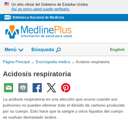
Omita
Un sitio oficial del Gobierno de Estados Unidos
Así es como usted puede verificarlo
y
vaya
Biblioteca Nacional de Medicina
al
Contenido
English
Menú
Búsqueda
Usted
Página Principal
→
Enciclopedia médica
→
Acidosis respiratoria
está
Acidosis respiratoria
aquí:
La acidosis respiratoria es una afección que ocurre cuando sus
pulmones no pueden eliminar todo el dióxido de carbono producido
por su cuerpo. Esto hace que la sangre y otros líquidos del cuerpo
se vuelvan demasiado ácidos.