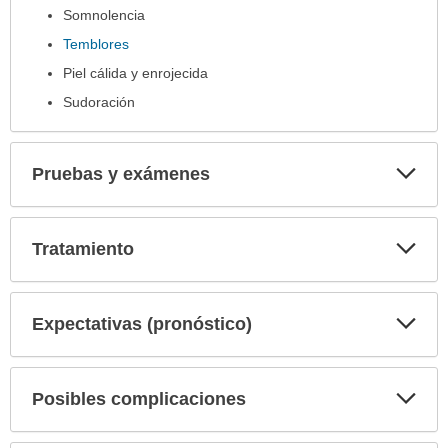
Somnolencia
Temblores
Piel cálida y enrojecida
Sudoración
Exp
Pruebas y exámenes
sec
Exp
Tratamiento
sec
Exp
Expectativas (pronóstico)
sec
Exp
Posibles complicaciones
sec