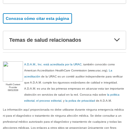
Conozca cómo citar esta página
Exp
Temas de salud relacionados
sec
A.D.A.M., Inc. está acreditada por la URAC
, también conocido como
American Accreditation HealthCare Commission (www.urac.org).
La
acreditación
de la URAC es un comité auditor independiente para verificar
que A.D.A.M. cumple los rigurosos estándares de calidad e integridad.
Health Content
Provider
A.D.A.M. es una de las primeras empresas en alcanzar esta tan importante
06/01/2028
distinción en servicios de salud en la red. Conozca más sobre
la politica
editorial, el proceso editorial
, y
la poliza de privacidad
de A.D.A.M.
La información aquí proporcionada no debe utilizarse durante ninguna emergencia médica
ni para el diagnóstico o tratamiento de ninguna afección médica. Se debe consultar a un
profesional médico autorizado para el diagnóstico y tratamiento de cualquiera y todas las
afecciones médicas. Los enlaces a otros sitios se proporcionan únicamente con fines