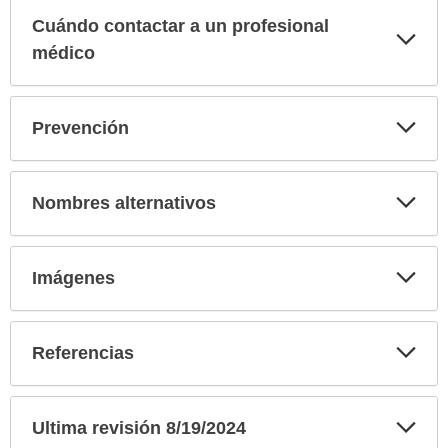
Cuándo contactar a un profesional
Exp
sec
médico
Exp
Prevención
sec
Exp
Nombres alternativos
sec
Exp
Imágenes
sec
Exp
Referencias
sec
Exp
Ultima revisión 8/19/2024
sec