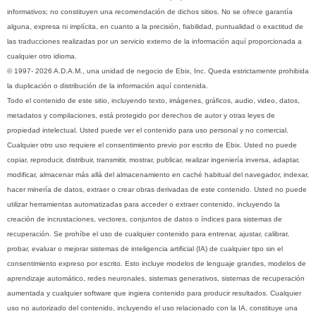
informativos; no constituyen una recomendación de dichos sitios. No se ofrece garantía
alguna, expresa ni implícita, en cuanto a la precisión, fiabilidad, puntualidad o exactitud de
las traducciones realizadas por un servicio externo de la información aquí proporcionada a
cualquier otro idioma.
© 1997- 2026 A.D.A.M., una unidad de negocio de Ebix, Inc. Queda estrictamente prohibida
la duplicación o distribución de la información aquí contenida.
Todo el contenido de este sitio, incluyendo texto, imágenes, gráficos, audio, video, datos,
metadatos y compilaciones, está protegido por derechos de autor y otras leyes de
propiedad intelectual. Usted puede ver el contenido para uso personal y no comercial.
Cualquier otro uso requiere el consentimiento previo por escrito de Ebix. Usted no puede
copiar, reproducir, distribuir, transmitir, mostrar, publicar, realizar ingeniería inversa, adaptar,
modificar, almacenar más allá del almacenamiento en caché habitual del navegador, indexar,
hacer minería de datos, extraer o crear obras derivadas de este contenido. Usted no puede
utilizar herramientas automatizadas para acceder o extraer contenido, incluyendo la
creación de incrustaciones, vectores, conjuntos de datos o índices para sistemas de
recuperación. Se prohíbe el uso de cualquier contenido para entrenar, ajustar, calibrar,
probar, evaluar o mejorar sistemas de inteligencia artificial (IA) de cualquier tipo sin el
consentimiento expreso por escrito. Esto incluye modelos de lenguaje grandes, modelos de
aprendizaje automático, redes neuronales, sistemas generativos, sistemas de recuperación
aumentada y cualquier software que ingiera contenido para producir resultados. Cualquier
uso no autorizado del contenido, incluyendo el uso relacionado con la IA, constituye una