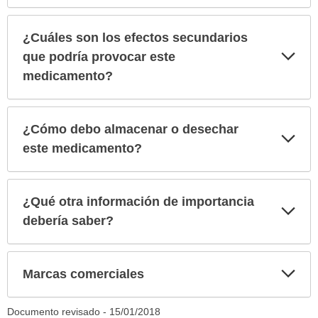
¿Cuáles son los efectos secundarios
Exp
que podría provocar este
sec
medicamento?
¿Cómo debo almacenar o desechar
Exp
sec
este medicamento?
¿Qué otra información de importancia
Exp
sec
debería saber?
Exp
Marcas comerciales
sec
Documento revisado -
15/01/2018