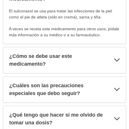
¿Para
El sulconazol se usa para tratar las infecciones de la piel
cuáles
como el pie de atleta (sólo en crema), sarna y tiña.
condiciones
A veces se receta este medicamento para otros usos; pídale
o
más información a su médico o a su farmacéutico.
enfermedades
se
prescribe
este
¿Cómo se debe usar este
Exp
medicamento?
sec
medicamento?
ha
sido
extendido.
¿Cuáles son las precauciones
Exp
sec
especiales que debo seguir?
¿Qué tengo que hacer si me olvido de
Exp
sec
tomar una dosis?