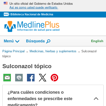
Omita
Un sitio oficial del Gobierno de Estados Unidos
Así es como usted puede verificarlo
y
vaya
Biblioteca Nacional de Medicina
al
Contenido
Mostrar
English
Menú
Búsqueda
el
campo
Usted
Página Principal
→
Medicinas, hierbas y suplementos
→
Sulconazol
de
está
tópico
aquí:
Sulconazol tópico
¿Para cuáles condiciones o
Col
enfermedades se prescribe este
sec
medicamento?