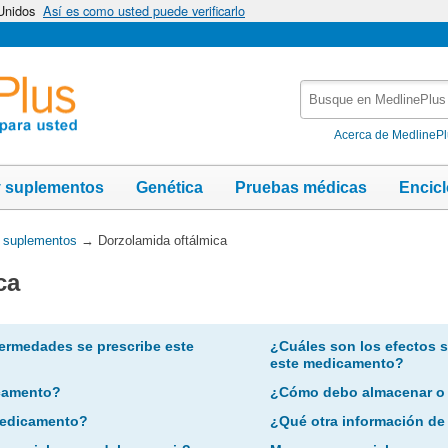
 Unidos
Así es como usted puede verificarlo
Busque
en
MedlinePlus
Acerca de MedlineP
y suplementos
Genética
Pruebas médicas
Encic
y suplementos
→
Dorzolamida oftálmica
ca
ermedades se prescribe este
¿Cuáles son los efectos 
este medicamento?
camento?
¿Cómo debo almacenar o
 medicamento?
¿Qué otra información de