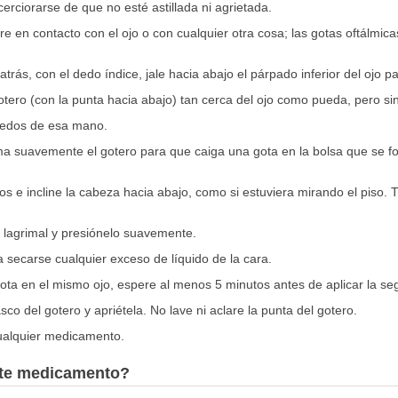
cerciorarse de que no esté astillada ni agrietada.
tre en contacto con el ojo o con cualquier otra cosa; las gotas oftálmi
atrás, con el dedo índice, jale hacia abajo el párpado inferior del ojo 
tero (con la punta hacia abajo) tan cerca del ojo como pueda, pero sin
 dedos de esa mano.
ma suavemente el gotero para que caiga una gota en la bolsa que se for
tos e incline la cabeza hacia abajo, como si estuviera mirando el piso. 
 lagrimal y presiónelo suavemente.
secarse cualquier exceso de líquido de la cara.
gota en el mismo ojo, espere al menos 5 minutos antes de aplicar la se
asco del gotero y apriétela. No lave ni aclare la punta del gotero.
cualquier medicamento.
este medicamento?