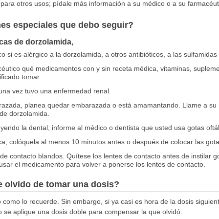
para otros usos; pídale más información a su médico o a su farmacéut
nes especiales que debo seguir?
icas de dorzolamida,
 si es alérgico a la dorzolamida, a otros antibióticos, a las sulfamida
céutico qué medicamentos con y sin receta médica, vitaminas, suplemen
ificado tomar.
guna vez tuvo una enfermedad renal.
arazada, planea quedar embarazada o está amamantando. Llame a su
 de dorzolamida.
uyendo la dental, informe al médico o dentista que usted usa gotas oft
ica, colóquela al menos 10 minutos antes o después de colocar las got
de contacto blandos. Quítese los lentes de contacto antes de instilar 
sar el medicamento para volver a ponerse los lentes de contacto.
 olvido de tomar una dosis?
o como lo recuerde. Sin embargo, si ya casi es hora de la dosis siguient
o se aplique una dosis doble para compensar la que olvidó.