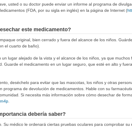
rave, usted o su doctor puede enviar un informe al programa de divulg
edicamentos (FDA, por su sigla en inglés) en la página de Internet (
ht
esechar este medicamento?
aque original, bien cerrado y fuera del alcance de los niños. Guárde
en el cuarto de baño).
n lugar alejado de la vista y el alcance de los niños, ya que muchos 
d. Guarde el medicamento en un lugar seguro, que esté en alto y fuera
to, deséchelo para evitar que las mascotas, los niños y otras person
 un programa de devolución de medicamentos. Hable con su farmacéuti
munidad. Si necesita más información sobre cómo desechar de forma 
4Rm4p
.
mportancia debería saber?
co. Su médico le ordenará ciertas pruebas oculares para comprobar su 