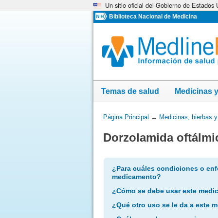
Un sitio oficial del Gobierno de Estados
Omita
y
Biblioteca Nacional de Medicina
vaya
al
Contenido
Temas de salud
Medicinas 
Usted
Página Principal
→
Medicinas, hierbas 
está
Dorzolamida oftálmi
aquí:
¿Para cuáles condiciones o enf
medicamento?
¿Cómo se debe usar este medi
¿Qué otro uso se le da a este