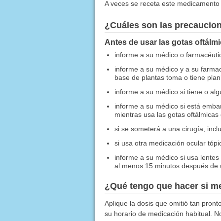
A veces se receta este medicamento 
¿Cuáles son las precaucio
Antes de usar las gotas oftálm
informe a su médico o farmacéutico
informe a su médico y a su farma
base de plantas toma o tiene plan
informe a su médico si tiene o al
informe a su médico si está emb
mientras usa las gotas oftálmicas
si se someterá a una cirugía, incl
si usa otra medicación ocular tóp
informe a su médico si usa lentes 
al menos 15 minutos después de u
¿Qué tengo que hacer si me
Aplique la dosis que omitió tan pront
su horario de medicación habitual. N