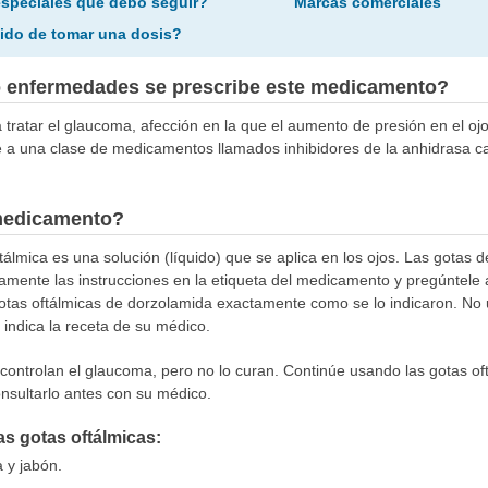
especiales que debo seguir?
Marcas comerciales
ido de tomar una dosis?
o enfermedades se prescribe este medicamento?
 tratar el glaucoma, afección en la que el aumento de presión en el oj
e a una clase de medicamentos llamados inhibidores de la anhidrasa c
medicamento?
álmica es una solución (líquido) que se aplica en los ojos. Las gotas 
samente las instrucciones en la etiqueta del medicamento y pregúntele
gotas oftálmicas de dorzolamida exactamente como se lo indicaron. No 
 indica la receta de su médico.
controlan el glaucoma, pero no lo curan. Continúe usando las gotas oft
onsultarlo antes con su médico.
las gotas oftálmicas:
 y jabón.