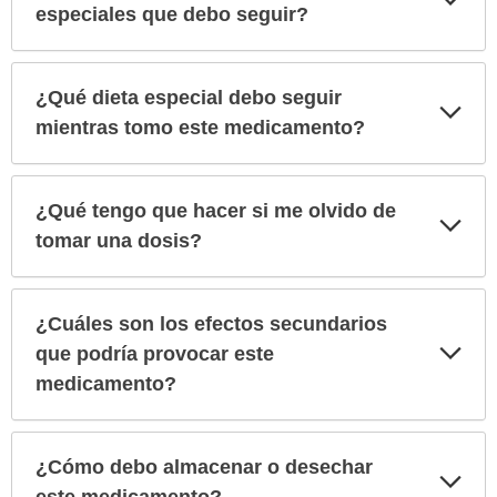
sec
especiales que debo seguir?
¿Qué dieta especial debo seguir
Exp
sec
mientras tomo este medicamento?
¿Qué tengo que hacer si me olvido de
Exp
sec
tomar una dosis?
¿Cuáles son los efectos secundarios
Exp
que podría provocar este
sec
medicamento?
¿Cómo debo almacenar o desechar
Exp
sec