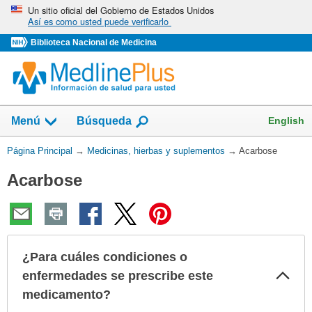
Omita
Un sitio oficial del Gobierno de Estados Unidos
Así es como usted puede verificarlo
y
vaya
Biblioteca Nacional de Medicina
al
Contenido
Mostrar
English
Menú
Búsqueda
el
campo
Usted
Página Principal
→
Medicinas, hierbas y suplementos
→
Acarbose
de
está
Acarbose
aquí:
¿Para cuáles condiciones o
Col
enfermedades se prescribe este
sec
medicamento?