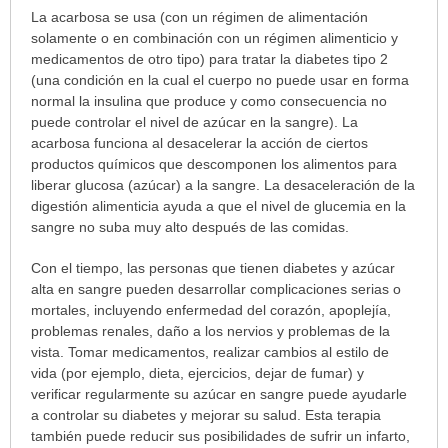
¿Para
La acarbosa se usa (con un régimen de alimentación
cuáles
solamente o en combinación con un régimen alimenticio y
condiciones
medicamentos de otro tipo) para tratar la diabetes tipo 2
o
(una condición en la cual el cuerpo no puede usar en forma
enfermedades
normal la insulina que produce y como consecuencia no
se
puede controlar el nivel de azúcar en la sangre). La
prescribe
acarbosa funciona al desacelerar la acción de ciertos
este
productos químicos que descomponen los alimentos para
medicamento?
liberar glucosa (azúcar) a la sangre. La desaceleración de la
ha
digestión alimenticia ayuda a que el nivel de glucemia en la
sido
sangre no suba muy alto después de las comidas.
extendido.
Con el tiempo, las personas que tienen diabetes y azúcar
alta en sangre pueden desarrollar complicaciones serias o
mortales, incluyendo enfermedad del corazón, apoplejía,
problemas renales, daño a los nervios y problemas de la
vista. Tomar medicamentos, realizar cambios al estilo de
vida (por ejemplo, dieta, ejercicios, dejar de fumar) y
verificar regularmente su azúcar en sangre puede ayudarle
a controlar su diabetes y mejorar su salud. Esta terapia
también puede reducir sus posibilidades de sufrir un infarto,