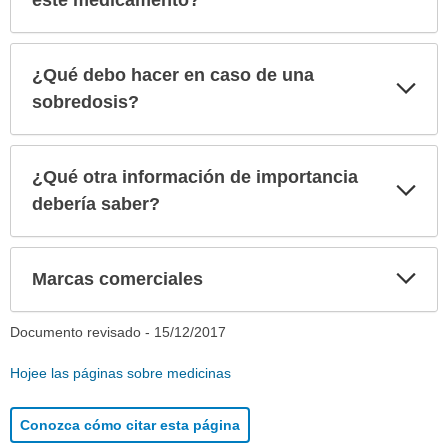
este medicamento?
¿Qué debo hacer en caso de una
Exp
sec
sobredosis?
¿Qué otra información de importancia
Exp
sec
debería saber?
Exp
Marcas comerciales
sec
Documento revisado -
15/12/2017
Hojee las páginas sobre medicinas
Conozca cómo citar esta página