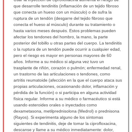
ha
que desarrolle tendinitis (inflamación de un tejido fibroso
sido
que conecta un hueso con un músculo) o de sufra la
extendido.
ruptura de un tendón (desgarre del tejido fibroso que
conecta el hueso al músculo) durante su tratamiento o
hasta varios meses después. Estos problemas pueden
afectar los tendones del hombro, la mano, la parte
posterior del tobillo u otras partes del cuerpo. La tendinitis
o la ruptura de un tendón puede ocurrir a cualquier edad,
pero el riesgo es mayor en personas mayores de 60
años. Informe a su médico si alguna vez tuvo un
trasplante de riñón, corazón o pulmón; enfermedad renal,
un trastorno de las articulaciones o tendones, como
artritis reumatoide (afección en la que el cuerpo ataca sus
propias articulaciones, ocasionando dolor, inflamación y
pérdida de la función) o si participa en alguna actividad
física regular. Informe a su médico o farmacéutico si está
usando esteroides orales o inyectados como
dexametasona, metilprednisolona (Medrol) o prednisona
(Rayos). Si experimenta alguno de los síntomas
siguientes de tendinitis, deje de tomar la ciprofloxacina,
descanse y llame a su médico inmediatamente: dolor,