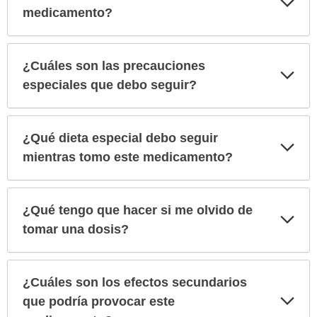
sec
medicamento?
¿Cuáles son las precauciones
Exp
sec
especiales que debo seguir?
¿Qué dieta especial debo seguir
Exp
sec
mientras tomo este medicamento?
¿Qué tengo que hacer si me olvido de
Exp
sec
tomar una dosis?
¿Cuáles son los efectos secundarios
Exp
que podría provocar este
sec