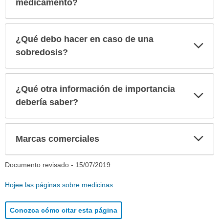
medicamento?
¿Qué debo hacer en caso de una
Exp
sec
sobredosis?
¿Qué otra información de importancia
Exp
sec
debería saber?
Exp
Marcas comerciales
sec
Documento revisado -
15/07/2019
Hojee las páginas sobre medicinas
Conozca cómo citar esta página