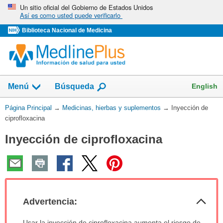
Omita
Un sitio oficial del Gobierno de Estados Unidos
Así es como usted puede verificarlo
y
vaya
Biblioteca Nacional de Medicina
al
Contenido
Mostrar
English
Menú
Búsqueda
el
campo
Usted
Página Principal
→
Medicinas, hierbas y suplementos
→
Inyección de
de
está
ciprofloxacina
aquí:
Inyección de ciprofloxacina
Col
Advertencia:
sec
Advertencia:
Usar la inyección de ciprofloxacina aumenta el riesgo de