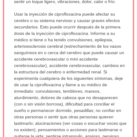
sentir un toque ligero, vibraciones, dolor, calor o frío.
Usar la inyección de ciprofloxacina puede afectar su
cerebro o su sistema nervioso y causar graves efectos
secundarios. Esto puede ocurrir después de la primera
dosis de la inyección de ciprofloxacina. Informe a su
médico si tiene o ha tenido convulsiones, epilepsia,
arterioesclerosis cerebral (estrechamiento de los vasos
sanguíneos en o cerca del cerebro que puede causar un
accidente cerebrovascular o mini accidente
cerebrovascular), accidente cerebrovascular, cambios en
la estructura del cerebro o enfermedad renal. Si
experimenta cualquiera de los siguientes síntomas, deje
de usar la ciprofloxacina y llame a su médico de
inmediato: convulsiones, temblores, mareos,
aturdimiento, dolores de cabeza que no desaparecen
(con o sin visión borrosa), dificultad para conciliar el
sueño o permanecer dormido, pesadillas; no confiar en
otras personas o sentir que otras personas quieren
lastimarlo; alucinaciones (ver cosas o escuchar voces que
no existen); pensamientos o acciones para lastimarse o
quitarse la vida; sentirse intranquilo, ansioso, nervioso,