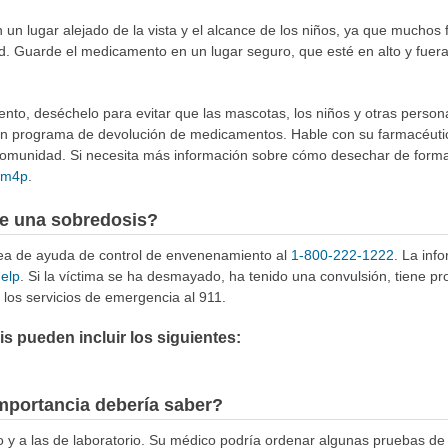
n lugar alejado de la vista y el alcance de los niños, ya que muchos 
d. Guarde el medicamento en un lugar seguro, que esté en alto y fuer
to, deséchelo para evitar que las mascotas, los niños y otras person
 un programa de devolución de medicamentos. Hable con su farmacéuti
munidad. Si necesita más información sobre cómo desechar de forma 
4Rm4p
.
e una sobredosis?
ínea de ayuda de control de envenenamiento al
1-800-222-1222
. La inf
help
. Si la víctima se ha desmayado, ha tenido una convulsión, tiene p
los servicios de emergencia al 911.
 pueden incluir los siguientes:
mportancia debería saber?
co y a las de laboratorio. Su médico podría ordenar algunas pruebas de