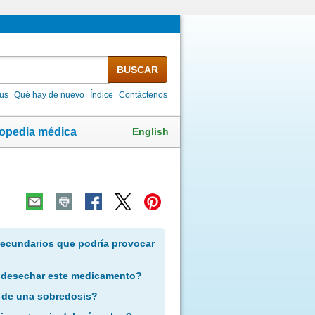
BUSCAR
lus
Qué hay de nuevo
Índice
Contáctenos
English
lopedia médica
secundarios que podría provocar
 desechar este medicamento?
 de una sobredosis?