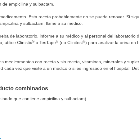
n de ampicilina y sulbactam.
medicamento. Esta receta probablemente no se pueda renovar. Si sigu
ampicilina y sulbactam, llame a su médico.
ueba de laboratorio, informe a su médico y al personal del laboratorio
®
®
®
 utilice Clinistix
o TesTape
(no Clinitest
) para analizar la orina e
los medicamentos con receta y sin receta, vitaminas, minerales y supl
ed cada vez que visite a un médico o si es ingresado en el hospital. Deb
oducto combinados
nado que contiene ampicilina y sulbactam)