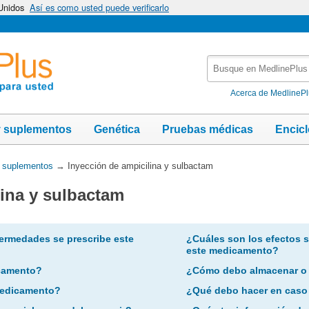
 Unidos
Así es como usted puede verificarlo
Busque
en
MedlinePlus
Acerca de MedlineP
y suplementos
Genética
Pruebas médicas
Encic
y suplementos
→
Inyección de ampicilina y sulbactam
lina y sulbactam
ermedades se prescribe este
¿Cuáles son los efectos 
este medicamento?
camento?
¿Cómo debo almacenar o
 medicamento?
¿Qué debo hacer en caso