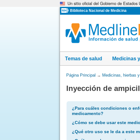
Un sitio oficial del Gobierno de Estados
Omita
y
Biblioteca Nacional de Medicina
vaya
al
Contenido
Temas de salud
Medicinas 
Usted
Página Principal
→
Medicinas, hierbas 
está
Inyección de ampici
aquí:
¿Para cuáles condiciones o enf
medicamento?
¿Cómo se debe usar este medi
¿Qué otro uso se le da a este