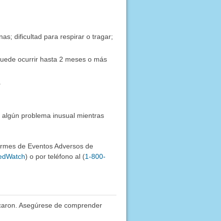
as; dificultad para respirar o tragar;
(puede ocurrir hasta 2 meses o más
a
e algún problema inusual mientras
formes de Eventos Adversos de
MedWatch
) o por teléfono al (
1-800-
icaron. Asegúrese de comprender