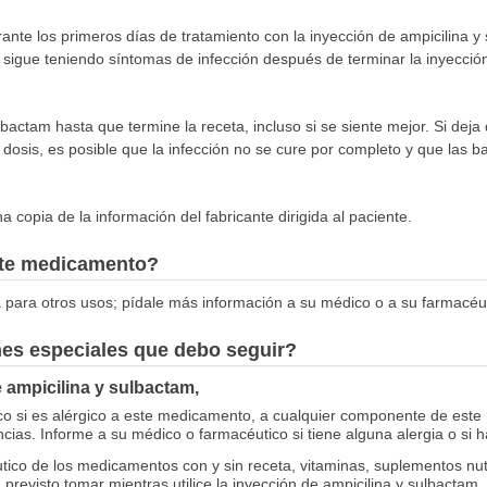
nte los primeros días de tratamiento con la inyección de ampicilina y
igue teniendo síntomas de infección después de terminar la inyección
ulbactam hasta que termine la receta, incluso si se siente mejor. Si deja
osis, es posible que la infección no se cure por completo y que las bac
 copia de la información del fabricante dirigida al paciente.
este medicamento?
 para otros usos; pídale más información a su médico o a su farmacéut
nes especiales que debo seguir?
e ampicilina y sulbactam,
co si es alérgico a este medicamento, a cualquier componente de este
ias. Informe a su médico o farmacéutico si tiene alguna alergia o si
tico de los medicamentos con y sin receta, vitaminas, suplementos nut
previsto tomar mientras utilice la inyección de ampicilina y sulbactam