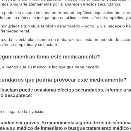
ntos o vigilarle atentamente por si aparecen efectos secundarios.
a padecido alguna vez una enfermedad hepática, especialmente si se pro
ible que su médico le indique que no utilice la inyección de ampicilina y
nonucleosis (un virus también denominado «mono»), y si padece o ha 
enfermedad renal.
azada, si está planificando un embarazo o si está en periodo de lacta
ción de ampicilina y sulbactam.
seguir mientras tomo este medicamento?
, a menos que su médico le indique que debe hacerlo.
ecundarios que podría provocar este medicamento?
ulbactam puede ocasionar efectos secundarios. Informe a s
no desaparece:
n el lugar de la inyección
eden ser graves. Si experimenta alguno de estos síntomas, 
lame a su médico de inmediato o busque tratamiento médico