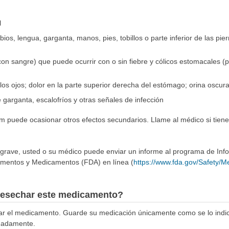
l
bios, lengua, garganta, manos, pies, tobillos o parte inferior de las piern
 con sangre) que puede ocurrir con o sin fiebre y cólicos estomacales 
o los ojos; dolor en la parte superior derecha del estómago; orina oscur
e garganta, escalofríos y otras señales de infección
am puede ocasionar otros efectos secundarios. Llame al médico si tien
 grave, usted o su médico puede enviar un informe al programa de In
imentos y Medicamentos (FDA) en línea (
https://www.fda.gov/Safety/
esechar este medicamento?
ar el medicamento. Guarde su medicación únicamente como se lo ind
uadamente.