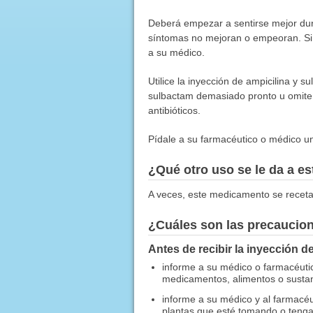
Deberá empezar a sentirse mejor dura
síntomas no mejoran o empeoran. Si s
a su médico.
Utilice la inyección de ampicilina y s
sulbactam demasiado pronto u omite d
antibióticos.
Pídale a su farmacéutico o médico una
¿Qué otro uso se le da a 
A veces, este medicamento se receta
¿Cuáles son las precaucio
Antes de recibir la inyección d
informe a su médico o farmacéuti
medicamentos, alimentos o sustanc
informe a su médico y al farmacéu
plantas que esté tomando o tenga 