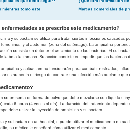
especiales que debo seguir?
¿Qué otra información de
r mientras tomo este
Marcas comerciales de p
o enfermedades se prescribe este medicamento?
lina y sulbactam se utiliza para tratar ciertas infecciones causadas por
res femeninos, y el abdomen (zona del estómago). La ampicilina perte
u acción consiste en detener el crecimiento de las bacterias. El sulbac
 la beta-lactamasa. Su acción consiste en impedir que las bacterias d
 ampicilina y sulbactam no funcionarán para combatir resfriados, influen
arios aumenta el riesgo de contraer una infección más adelante que res
medicamento?
am se presenta en forma de polvo que debe mezclarse con líquido e iny
) cada 6 horas (4 veces al día). La duración del tratamiento depende d
mpo debe utilizar la inyección de ampicilina y sulbactam.
na y sulbactam en un hospital, o puede utilizar el medicamento en su domi
cilio, su médico le enseñará cómo utilizar el medicamento.