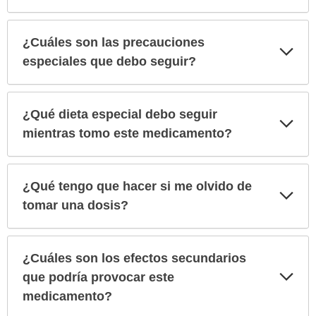
¿Cuáles son las precauciones
Exp
sec
especiales que debo seguir?
¿Qué dieta especial debo seguir
Exp
sec
mientras tomo este medicamento?
¿Qué tengo que hacer si me olvido de
Exp
sec
tomar una dosis?
¿Cuáles son los efectos secundarios
Exp
que podría provocar este
sec
medicamento?