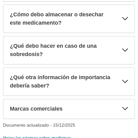
¿Cómo debo almacenar o desechar
Exp
sec
este medicamento?
¿Qué debo hacer en caso de una
Exp
sec
sobredosis?
¿Qué otra información de importancia
Exp
sec
debería saber?
Exp
Marcas comerciales
sec
Documento actualizado -
15/12/2025
Hojee las páginas sobre medicinas