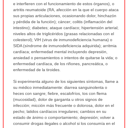
e interfieren con el funcionamiento de estos órganos), o
artritis reumatoide (RA, afección en la que el cuerpo ataca
sus propias articulaciones, ocasionando dolor, hinchazón
y pérdida de la función); cáncer; colitis (inflamación del
intestino); diabetes; ataque cardíaco; hipertensión arterial;
niveles altos de triglicéridos (grasas relacionadas con el
colesterol); VIH (virus de inmunodeficiencia humana) o
SIDA (síndrome de inmunodeficiencia adquirida); arritmia
cardíaca; enfermedad mental incluyendo depresión,
ansiedad o pensamientos o intentos de quitarse la vida; o
enfermedad cardíaca, de los riñones, pancreática, o
enfermedad de la tiroides.
Si experimenta alguno de los siguientes síntomas, llame a
su médico inmediatamente: diarrea sanguinolenta o
heces con sangre; fiebre, escalofríos, tos con flema
(mucosidad), dolor de garganta u otros signos de
infección; micción más frecuente o dolorosa, dolor en el
pecho; latidos cardíacos irregulares; cambios en su
estado de ánimo o comportamiento; depresión; volver a
consumir drogas ilegales o alcohol si los consumía en el