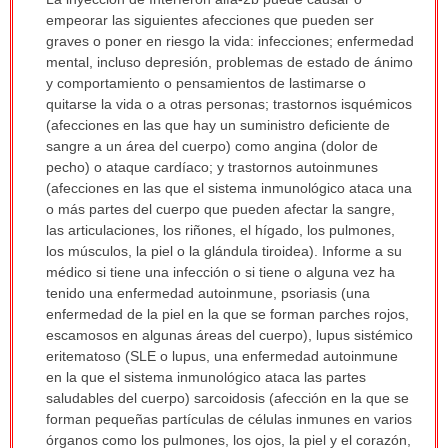
ha
empeorar las siguientes afecciones que pueden ser
sido
graves o poner en riesgo la vida: infecciones; enfermedad
extendido.
mental, incluso depresión, problemas de estado de ánimo
y comportamiento o pensamientos de lastimarse o
quitarse la vida o a otras personas; trastornos isquémicos
(afecciones en las que hay un suministro deficiente de
sangre a un área del cuerpo) como angina (dolor de
pecho) o ataque cardíaco; y trastornos autoinmunes
(afecciones en las que el sistema inmunológico ataca una
o más partes del cuerpo que pueden afectar la sangre,
las articulaciones, los riñones, el hígado, los pulmones,
los músculos, la piel o la glándula tiroidea). Informe a su
médico si tiene una infección o si tiene o alguna vez ha
tenido una enfermedad autoinmune, psoriasis (una
enfermedad de la piel en la que se forman parches rojos,
escamosos en algunas áreas del cuerpo), lupus sistémico
eritematoso (SLE o lupus, una enfermedad autoinmune
en la que el sistema inmunológico ataca las partes
saludables del cuerpo) sarcoidosis (afección en la que se
forman pequeñas partículas de células inmunes en varios
órganos como los pulmones, los ojos, la piel y el corazón,