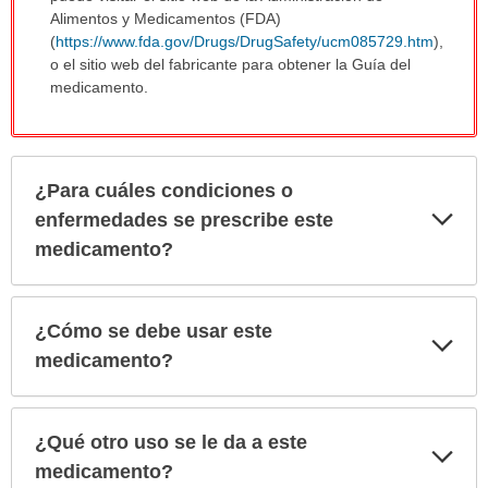
Alimentos y Medicamentos (FDA)
(
https://www.fda.gov/Drugs/DrugSafety/ucm085729.htm
),
o el sitio web del fabricante para obtener la Guía del
medicamento.
¿Para cuáles condiciones o
Exp
enfermedades se prescribe este
sec
medicamento?
¿Cómo se debe usar este
Exp
sec
medicamento?
¿Qué otro uso se le da a este
Exp
sec
medicamento?