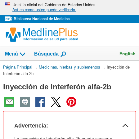
Omita
Un sitio oficial del Gobierno de Estados Unidos
Así es como usted puede verificarlo
y
vaya
Biblioteca Nacional de Medicina
al
Contenido
Mostrar
English
Menú
Búsqueda
el
campo
Usted
Página Principal
→
Medicinas, hierbas y suplementos
→
Inyección de
de
está
Interferón alfa-2b
aquí:
Inyección de Interferón alfa-2b
Col
Advertencia:
sec
Advertencia:
La inyección de Interferón alfa-2b puede causar o