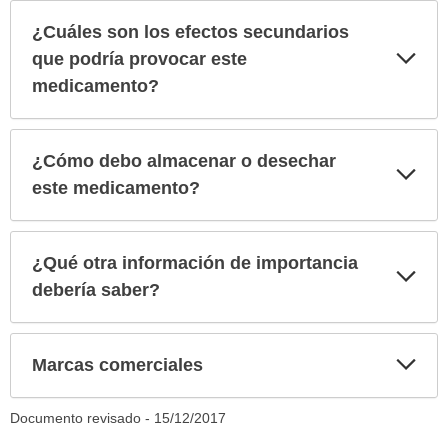
¿Cuáles son los efectos secundarios
Exp
que podría provocar este
sec
medicamento?
¿Cómo debo almacenar o desechar
Exp
sec
este medicamento?
¿Qué otra información de importancia
Exp
sec
debería saber?
Exp
Marcas comerciales
sec
Documento revisado -
15/12/2017