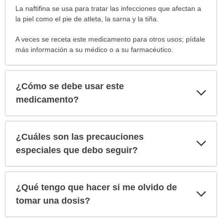
¿Para
La naftifina se usa para tratar las infecciones que afectan a
cuáles
la piel como el pie de atleta, la sarna y la tiña.
condiciones
A veces se receta este medicamento para otros usos; pídale
o
más información a su médico o a su farmacéutico.
enfermedades
se
prescribe
este
¿Cómo se debe usar este
Exp
medicamento?
sec
medicamento?
ha
sido
extendido.
¿Cuáles son las precauciones
Exp
sec
especiales que debo seguir?
¿Qué tengo que hacer si me olvido de
Exp
sec
tomar una dosis?