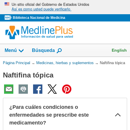
Omita
Un sitio oficial del Gobierno de Estados Unidos
Así es como usted puede verificarlo
y
vaya
Biblioteca Nacional de Medicina
al
Contenido
Mostrar
English
Menú
Búsqueda
el
campo
Usted
Página Principal
→
Medicinas, hierbas y suplementos
→
Naftifina tópica
de
está
Naftifina tópica
aquí:
¿Para cuáles condiciones o
Col
enfermedades se prescribe este
sec
medicamento?