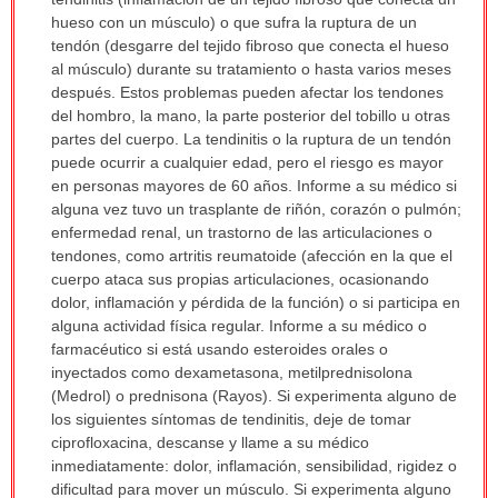
sido
hueso con un músculo) o que sufra la ruptura de un
extendido.
tendón (desgarre del tejido fibroso que conecta el hueso
al músculo) durante su tratamiento o hasta varios meses
después. Estos problemas pueden afectar los tendones
del hombro, la mano, la parte posterior del tobillo u otras
partes del cuerpo. La tendinitis o la ruptura de un tendón
puede ocurrir a cualquier edad, pero el riesgo es mayor
en personas mayores de 60 años. Informe a su médico si
alguna vez tuvo un trasplante de riñón, corazón o pulmón;
enfermedad renal, un trastorno de las articulaciones o
tendones, como artritis reumatoide (afección en la que el
cuerpo ataca sus propias articulaciones, ocasionando
dolor, inflamación y pérdida de la función) o si participa en
alguna actividad física regular. Informe a su médico o
farmacéutico si está usando esteroides orales o
inyectados como dexametasona, metilprednisolona
(Medrol) o prednisona (Rayos). Si experimenta alguno de
los siguientes síntomas de tendinitis, deje de tomar
ciprofloxacina, descanse y llame a su médico
inmediatamente: dolor, inflamación, sensibilidad, rigidez o
dificultad para mover un músculo. Si experimenta alguno