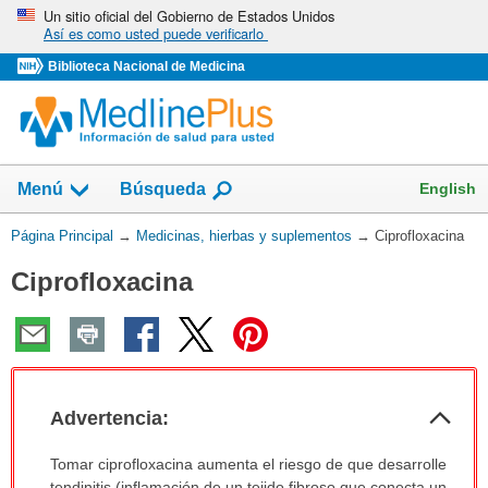
Omita
Un sitio oficial del Gobierno de Estados Unidos
Así es como usted puede verificarlo
y
vaya
Biblioteca Nacional de Medicina
al
Contenido
Mostrar
English
Menú
Búsqueda
el
campo
Usted
Página Principal
→
Medicinas, hierbas y suplementos
→
Ciprofloxacina
de
está
Ciprofloxacina
aquí:
Col
Advertencia:
sec
Advertencia:
Tomar ciprofloxacina aumenta el riesgo de que desarrolle
ha
tendinitis (inflamación de un tejido fibroso que conecta un