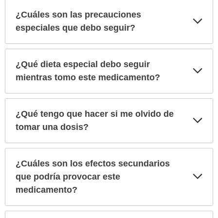
¿Cuáles son las precauciones
Exp
sec
especiales que debo seguir?
¿Qué dieta especial debo seguir
Exp
sec
mientras tomo este medicamento?
¿Qué tengo que hacer si me olvido de
Exp
sec
tomar una dosis?
¿Cuáles son los efectos secundarios
Exp
que podría provocar este
sec
medicamento?