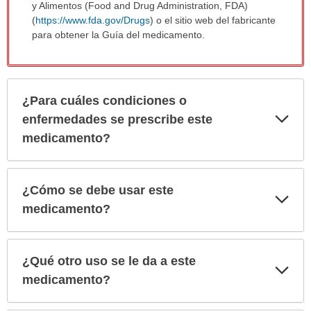
y Alimentos (Food and Drug Administration, FDA)
(
https://www.fda.gov/Drugs
) o el sitio web del fabricante
para obtener la Guía del medicamento.
¿Para cuáles condiciones o
Exp
enfermedades se prescribe este
sec
medicamento?
¿Cómo se debe usar este
Exp
sec
medicamento?
¿Qué otro uso se le da a este
Exp
sec
medicamento?