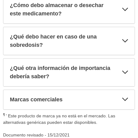
¿Cómo debo almacenar o desechar
Exp
sec
este medicamento?
¿Qué debo hacer en caso de una
Exp
sec
sobredosis?
¿Qué otra información de importancia
Exp
sec
debería saber?
Exp
Marcas comerciales
sec
¶
Este producto de marca ya no está en el mercado. Las
alternativas genéricas pueden estar disponibles.
Documento revisado -
15/12/2021