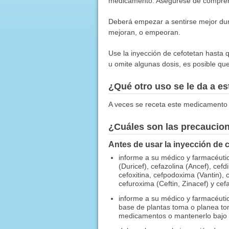
medicamento. Asegúrese de comprende
Deberá empezar a sentirse mejor dura
mejoran, o empeoran.
Use la inyección de cefotetan hasta 
u omite algunas dosis, es posible que 
¿Qué otro uso se le da a 
A veces se receta este medicamento 
¿Cuáles son las precaucio
Antes de usar la inyección de c
informe a su médico y farmacéutico
(Duricef), cefazolina (Ancef), cef
cefoxitina, cefpodoxima (Vantin), c
cefuroxima (Ceftin, Zinacef) y cef
informe a su médico y farmacéutic
base de plantas toma o planea tom
medicamentos o mantenerlo bajo u