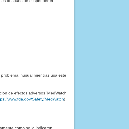
meses después de suspender el
 problema inusual mientras usa este
ación de efectos adversos 'MedWatch'
tps://www.fda.gov/Safety/MedWatch
)
amente como se lo indicaron.