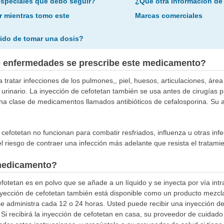
especiales que debo seguir?
¿Qué otra información de
r mientras tomo este
Marcas comerciales
ido de tomar una dosis?
o enfermedades se prescribe este medicamento?
 tratar infecciones de los pulmones,, piel, huesos, articulaciones, ár
o urinario. La inyección de cefotetan también se usa antes de cirugías p
na clase de medicamentos llamados antibióticos de cefalosporina. Su ac
 cefotetan no funcionan para combatir resfriados, influenza u otras infec
riesgo de contraer una infección más adelante que resista el tratamien
medicamento?
efotetan es en polvo que se añade a un líquido y se inyecta por vía in
nyección de cefotetan también está disponible como un producto mezcl
 administra cada 12 o 24 horas. Usted puede recibir una inyección de
i recibirá la inyección de cefotetan en casa, su proveedor de cuidado 