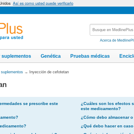
 Unidos
Así es como usted puede verificarlo
Busque
en
MedlinePlus
Acerca de MedlineP
y suplementos
Genética
Pruebas médicas
Encic
y suplementos
→
Inyección de cefotetan
an
ermedades se prescribe este
¿Cuáles son los efectos 
este medicamento?
camento?
¿Cómo debo almacenar o
 medicamento?
¿Qué debo hacer en caso