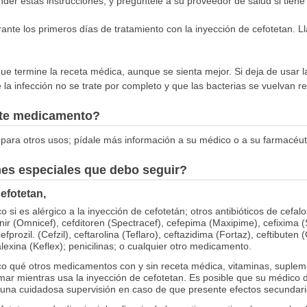
r estas instrucciones, y pregúntele a su proveedor de salud si tiene
nte los primeros días de tratamiento con la inyección de cefotetan. 
que termine la receta médica, aunque se sienta mejor. Si deja de usar 
la infección no se trate por completo y que las bacterias se vuelvan res
este medicamento?
para otros usos; pídale más información a su médico o a su farmacéut
nes especiales que debo seguir?
efotetan,
 si es alérgico a la inyección de cefotetán; otros antibióticos de cefal
dinir (Omnicef), cefditoren (Spectracef), cefepima (Maxipime), cefixima 
efprozil. (Cefzil), ceftarolina (Teflaro), ceftazidima (Fortaz), ceftibuten
alexina (Keflex); penicilinas; o cualquier otro medicamento.
o qué otros medicamentos con y sin receta médica, vitaminas, supleme
ar mientras usa la inyección de cefotetan. Es posible que su médico 
na cuidadosa supervisión en caso de que presente efectos secundari