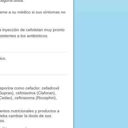
 alguna duda.
Llame a su médico si sus síntomas no
la inyección de cefotetan muy pronto
istentes a los antibióticos.
ico.
osporina como cefaclor, cefadroxil
(Suprax), cefotaxima (Claforan),
 (Cedax), ceftriaxona (Rocephin),
ntos nutricionales y productos a
deba cambiar la dosis de sus
os.