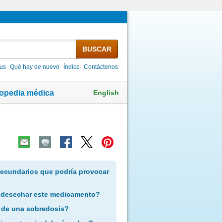
BUSCAR
lus
Qué hay de nuevo
Índice
Contáctenos
English
lopedia médica
secundarios que podría provocar
 desechar este medicamento?
 de una sobredosis?