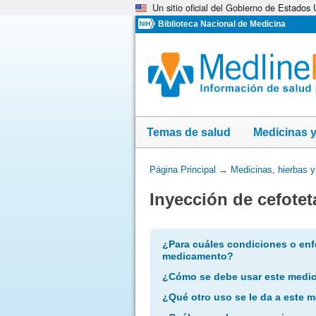
Un sitio oficial del Gobierno de Estados
Omita
y
Biblioteca Nacional de Medicina
vaya
al
Contenido
Temas de salud
Medicinas 
Usted
Página Principal
→
Medicinas, hierbas 
está
Inyección de cefotet
aquí:
¿Para cuáles condiciones o enf
medicamento?
¿Cómo se debe usar este medi
¿Qué otro uso se le da a este