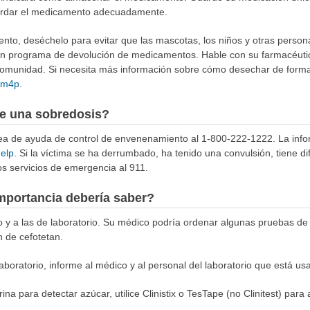
rdar el medicamento adecuadamente.
to, deséchelo para evitar que las mascotas, los niños y otras person
 un programa de devolución de medicamentos. Hable con su farmacéuti
munidad. Si necesita más información sobre cómo desechar de forma 
4Rm4p
.
e una sobredosis?
ínea de ayuda de control de envenenamiento al 1-800-222-1222. La info
help
. Si la víctima se ha derrumbado, ha tenido una convulsión, tiene di
s servicios de emergencia al 911.
mportancia debería saber?
co y a las de laboratorio. Su médico podría ordenar algunas pruebas de
n de cefotetan.
boratorio, informe al médico y al personal del laboratorio que está usa
ina para detectar azúcar, utilice Clinistix o TesTape (no Clinitest) para 