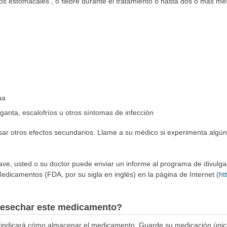
cos estomacales , o fiebre durante el tratamiento o hasta dos o más 
ua
rganta, escalofríos u otros síntomas de infección
sar otros efectos secundarios. Llame a su médico si experimenta algún
rave, usted o su doctor puede enviar un informe al programa de divulg
edicamentos (FDA, por su sigla en inglés) en la página de Internet (
ht
esechar este medicamento?
e indicará cómo almacenar el medicamento. Guarde su medicación únic