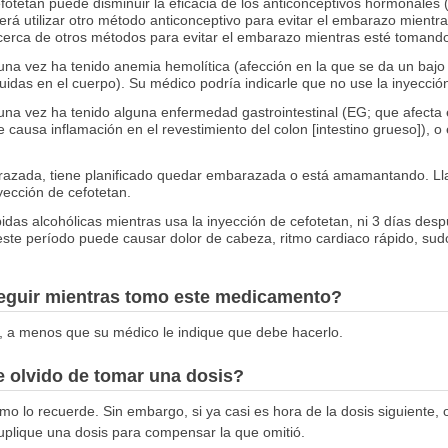
fotetan puede disminuir la eficacia de los anticonceptivos hormonales (
erá utilizar otro método anticonceptivo para evitar el embarazo mientr
cerca de otros métodos para evitar el embarazo mientras esté toman
guna vez ha tenido anemia hemolítica (afección en la que se da un bajo
uidas en el cuerpo). Su médico podría indicarle que no use la inyecció
guna vez ha tenido alguna enfermedad gastrointestinal (EG; que afecta e
e causa inflamación en el revestimiento del colon [intestino grueso]), o 
arazada, tiene planificado quedar embarazada o está amamantando. Ll
ección de cefotetan.
as alcohólicas mientras usa la inyección de cefotetan, ni 3 días despu
este período puede causar dolor de cabeza, ritmo cardiaco rápido, sudo
seguir mientras tomo este medicamento?
, a menos que su médico le indique que debe hacerlo.
 olvido de tomar una dosis?
mo lo recuerde. Sin embargo, si ya casi es hora de la dosis siguiente, 
uplique una dosis para compensar la que omitió.