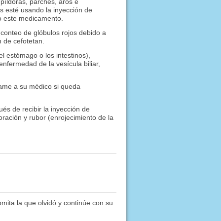
píldoras, parches, aros e
as esté usando la inyección de
do este medicamento.
 conteo de glóbulos rojos debido a
n de cefotetan.
l estómago o los intestinos),
enfermedad de la vesícula biliar,
ame a su médico si queda
és de recibir la inyección de
ración y rubor (enrojecimiento de la
omita la que olvidó y continúe con su