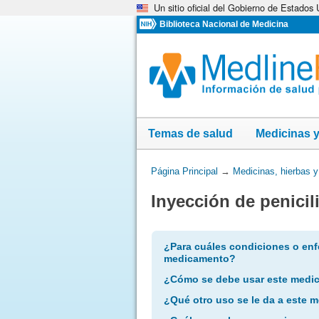
Un sitio oficial del Gobierno de Estados
Omita
y
Biblioteca Nacional de Medicina
vaya
al
Contenido
Temas de salud
Medicinas 
Usted
Página Principal
→
Medicinas, hierbas 
está
Inyección de penicil
aquí:
¿Para cuáles condiciones o enf
medicamento?
¿Cómo se debe usar este medi
¿Qué otro uso se le da a este