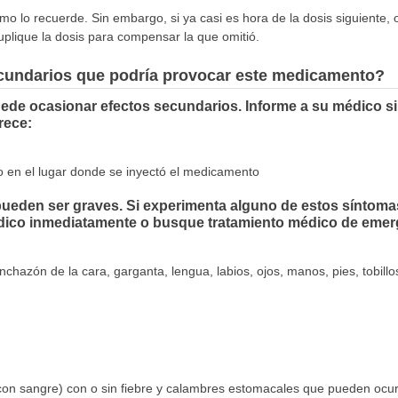
mo lo recuerde. Sin embargo, si ya casi es hora de la dosis siguiente, 
uplique la dosis para compensar la que omitió.
ecundarios que podría provocar este medicamento?
uede ocasionar efectos secundarios. Informe a su médico s
rece:
to en el lugar donde se inyectó el medicamento
eden ser graves. Si experimenta alguno de estos síntomas, 
médico inmediatamente o busque tratamiento médico de emer
hinchazón de la cara, garganta, lengua, labios, ojos, manos, pies, tobillos
o con sangre) con o sin fiebre y calambres estomacales que pueden oc