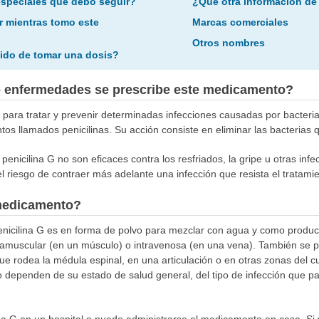
especiales que debo seguir?
¿Qué otra información de
r mientras tomo este
Marcas comerciales
Otros nombres
ido de tomar una dosis?
o enfermedades se prescribe este medicamento?
za para tratar y prevenir determinadas infecciones causadas por bacteria
s llamados penicilinas. Su acción consiste en eliminar las bacterias 
penicilina G no son eficaces contra los resfriados, la gripe u otras infe
riesgo de contraer más adelante una infección que resista el tratamien
medicamento?
penicilina G es en forma de polvo para mezclar con agua y como produ
ntramuscular (en un músculo) o intravenosa (en una vena). También se p
 que rodea la médula espinal, en una articulación o en otras zonas del 
o dependen de su estado de salud general, del tipo de infección que pa
ina G en un hospital o puede administrarse el medicamento en casa. Si va