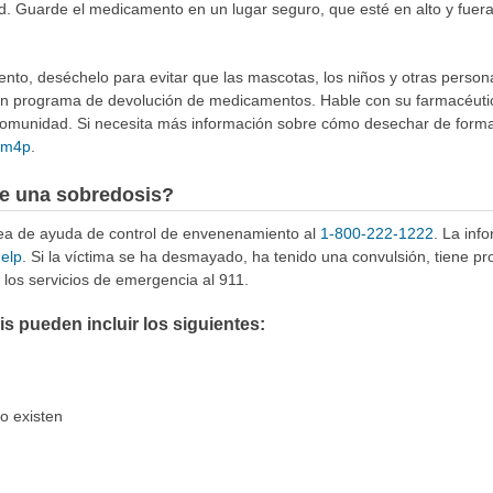
d. Guarde el medicamento en un lugar seguro, que esté en alto y fuer
to, deséchelo para evitar que las mascotas, los niños y otras person
 un programa de devolución de medicamentos. Hable con su farmacéuti
munidad. Si necesita más información sobre cómo desechar de forma 
4Rm4p
.
e una sobredosis?
ínea de ayuda de control de envenenamiento al
1-800-222-1222
. La inf
help
. Si la víctima se ha desmayado, ha tenido una convulsión, tiene p
los servicios de emergencia al 911.
 pueden incluir los siguientes:
o existen