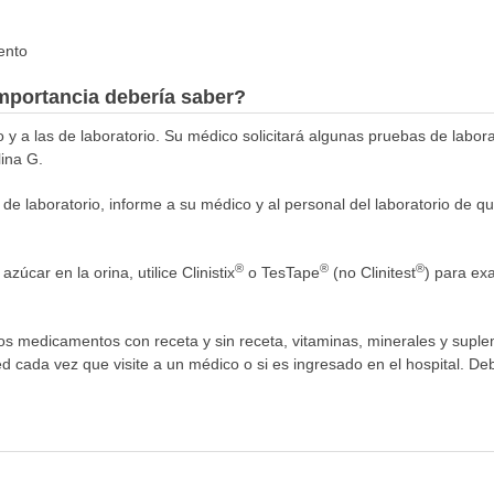
lento
mportancia debería saber?
o y a las de laboratorio. Su médico solicitará algunas pruebas de labo
lina G.
s de laboratorio, informe a su médico y al personal del laboratorio de q
®
®
®
zúcar en la orina, utilice Clinistix
o TesTape
(no Clinitest
) para exa
los medicamentos con receta y sin receta, vitaminas, minerales y supl
ed cada vez que visite a un médico o si es ingresado en el hospital. Deb