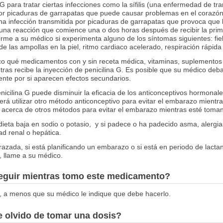
na G para tratar ciertas infecciones como la sífilis (una enfermedad de 
or picaduras de garrapatas que puede causar problemas en el corazón, 
una infección transmitida por picaduras de garrapatas que provoca que 
 una reacción que comience una o dos horas después de recibir la pri
orme a su médico si experimenta alguno de los síntomas siguientes: fie
 las ampollas en la piel, ritmo cardiaco acelerado, respiración rápida 
co qué medicamentos con y sin receta médica, vitaminas, suplementos 
ras recibe la inyección de penicilina G. Es posible que su médico deba
ente por si aparecen efectos secundarios.
icilina G puede disminuir la eficacia de los anticonceptivos hormonale
rá utilizar otro método anticonceptivo para evitar el embarazo mientra
o acerca de otros métodos para evitar el embarazo mientras esté tom
ieta baja en sodio o potasio, y si padece o ha padecido asma, alergias,
ad renal o hepática.
azada, si está planificando un embarazo o si está en periodo de lact
G, llame a su médico.
seguir mientras tomo este medicamento?
, a menos que su médico le indique que debe hacerlo.
 olvido de tomar una dosis?