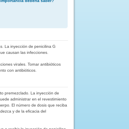
 importancia debería saber?
s. La inyección de penicilina G
que causan las infecciones.
cciones virales. Tomar antibióticos
to con antibióticos.
cto premezclado. La inyección de
uede administrar en el revestimiento
cuerpo. El número de dosis que reciba
dezca y de la eficacia del
 a recibir la inyección de penicilina