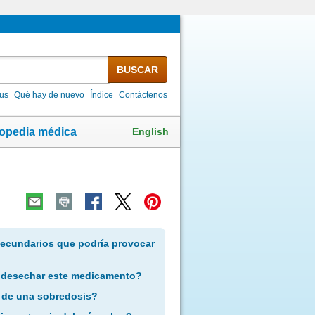
BUSCAR
lus
Qué hay de nuevo
Índice
Contáctenos
English
lopedia médica
secundarios que podría provocar
 desechar este medicamento?
 de una sobredosis?