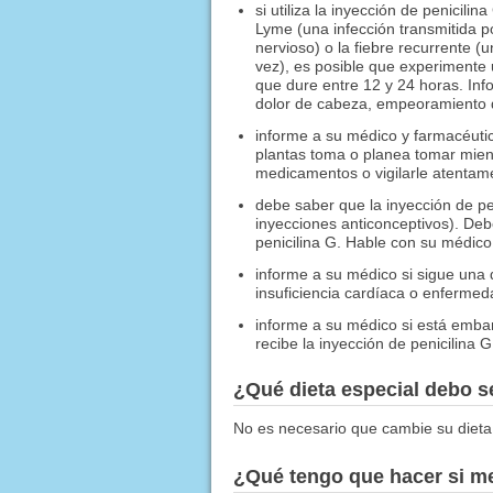
si utiliza la inyección de penicili
Lyme (una infección transmitida p
nervioso) o la fiebre recurrente (
vez), es posible que experimente
que dure entre 12 y 24 horas. Inf
dolor de cabeza, empeoramiento de
informe a su médico y farmacéuti
plantas toma o planea tomar mient
medicamentos o vigilarle atentam
debe saber que la inyección de pen
inyecciones anticonceptivos). Debe
penicilina G. Hable con su médic
informe a su médico si sigue una d
insuficiencia cardíaca o enfermed
informe a su médico si está embar
recibe la inyección de penicilina 
¿Qué dieta especial debo 
No es necesario que cambie su dieta
¿Qué tengo que hacer si me