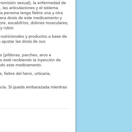
transmisión sexual), la enfermedad de
las articulaciones y el sistema
la persona tenga fiebre una y otra
mera dosis de este medicamento y
bre, escalofríos, dolores musculares,
y rubor.
nutricionales y productos a base de
 ajustar las dosis de sus
s (píldoras, parches, aros e
s esté recibiendo la inyección de
ando este medicamento.
 fiebre del heno, urticaria,
ancia. Si queda embarazada mientras