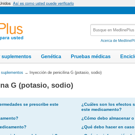
 Unidos
Así es como usted puede verificarlo
Busque
en
MedlinePlus
Acerca de MedlineP
y suplementos
Genética
Pruebas médicas
Encic
y suplementos
→
Inyección de penicilina G (potasio, sodio)
ina G (potasio, sodio)
ermedades se prescribe este
¿Cuáles son los efectos 
este medicamento?
camento?
¿Cómo debo almacenar o
 medicamento?
¿Qué debo hacer en caso