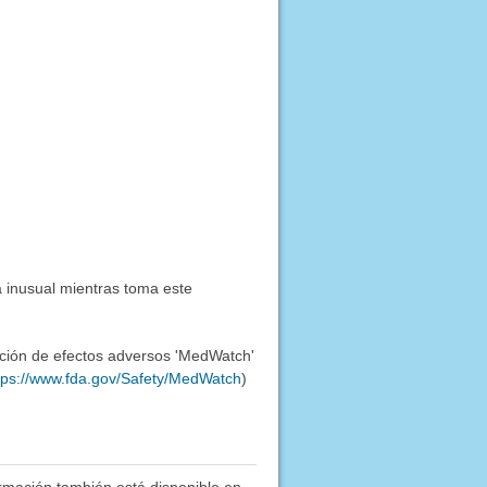
 inusual mientras toma este
ación de efectos adversos 'MedWatch'
tps://www.fda.gov/Safety/MedWatch
)