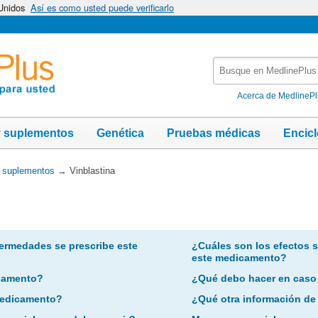
 Unidos
Así es como usted puede verificarlo
Busque
en
MedlinePlus
Acerca de MedlineP
y suplementos
Genética
Pruebas médicas
Encic
y suplementos
→
Vinblastina
ermedades se prescribe este
¿Cuáles son los efectos 
este medicamento?
camento?
¿Qué debo hacer en caso
 medicamento?
¿Qué otra información de