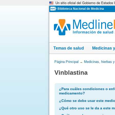
Un sitio oficial del Gobierno de Estados
Omita
y
Biblioteca Nacional de Medicina
vaya
al
Contenido
Temas de salud
Medicinas 
Usted
Página Principal
→
Medicinas, hierbas 
está
Vinblastina
aquí:
¿Para cuáles condiciones o enf
medicamento?
¿Cómo se debe usar este medi
¿Qué otro uso se le da a este