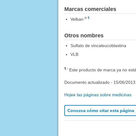
Marcas comerciales
®
¶
Velban
Otros nombres
Sulfato de vincaleucoblastina
VLB
¶
Este producto de marca ya no está
Documento actualizado -
15/06/2013
Hojee las páginas sobre medicinas
Conozca cómo citar esta página