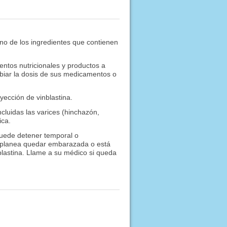
uno de los ingredientes que contienen
ntos nutricionales y productos a
biar la dosis de sus medicamentos o
yección de vinblastina.
luidas las varices (hinchazón,
ica.
 puede detener temporal o
 planea quedar embarazada o está
astina. Llame a su médico si queda