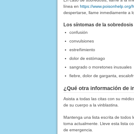
En caso de sobredosis, llame a la l
línea en
https://www.poisonhelp.org/
despertarse, llame inmediamente a lo
Los síntomas de la sobredosis 
confusión
convulsiones
estreñimiento
dolor de estómago
sangrado o moretones inusuales
fiebre, dolor de garganta, escalof
¿Qué otra información de i
Asista a todas las citas con su médi
de su cuerpo a la vinblastina.
Mantenga una lista escrita de todos 
toma actualmente. Lleve esta lista co
de emergencia.