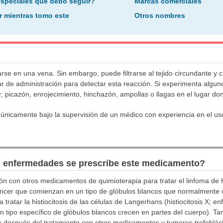
especiales que debo seguir?
Marcas comerciales
r mientras tomo este
Otros nombres
arse en una vena. Sin embargo, puede filtrarse al tejido circundante y c
ar de administración para detectar esta reacción. Si experimenta algun
, picazón, enrojecimiento, hinchazón, ampollas o llagas en el lugar do
r únicamente bajo la supervisión de un médico con experiencia en el 
o enfermedades se prescribe este medicamento?
ción con otros medicamentos de quimioterapia para tratar el linfoma d
cáncer que comienzan en un tipo de glóbulos blancos que normalmente 
a tratar la histiocitosis de las células de Langerhans (histiocitosis X; 
 tipo específico de glóbulos blancos crecen en partes del cuerpo). Ta
espués del tratamiento con otros medicamentos y tumores trofoblásti