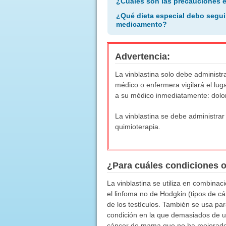
¿Cuáles son las precauciones 
¿Qué dieta especial debo segui
medicamento?
Advertencia:
La vinblastina solo debe administr
médico o enfermera vigilará el lug
a su médico inmediatamente: dolor
La vinblastina se debe administra
quimioterapia.
¿Para cuáles condiciones 
La vinblastina se utiliza en combina
el linfoma no de Hodgkin (tipos de 
de los testículos. También se usa par
condición en la que demasiados de un
cáncer de mama que no ha mejorado d