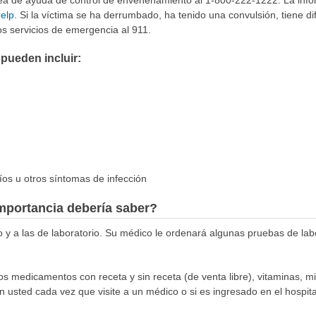
ínea de ayuda de control de envenenamiento al 1-800-222-1222. La info
help
. Si la víctima se ha derrumbado, ha tenido una convulsión, tiene di
s servicios de emergencia al 911.
pueden incluir:
ríos u otros síntomas de infección
mportancia debería saber?
co y a las de laboratorio. Su médico le ordenará algunas pruebas de la
los medicamentos con receta y sin receta (de venta libre), vitaminas, m
n usted cada vez que visite a un médico o si es ingresado en el hospital