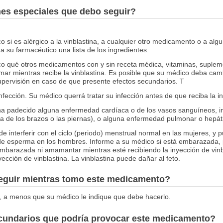
nes especiales que debo seguir?
 si es alérgico a la vinblastina, a cualquier otro medicamento o a alg
 a su farmacéutico una lista de los ingredientes.
o qué otros medicamentos con y sin receta médica, vitaminas, supleme
mar mientras recibe la vinblastina. Es posible que su médico deba cam
pervisión en caso de que presente efectos secundarios. T
nfección. Su médico querrá tratar su infección antes de que reciba la in
ha padecido alguna enfermedad cardíaca o de los vasos sanguíneos, inc
a de los brazos o las piernas), o alguna enfermedad pulmonar o hepát
e interferir con el ciclo (periodo) menstrual normal en las mujeres, y
e esperma en los hombres. Informe a su médico si está embarazada,
arazada ni amamantar mientras esté recibiendo la inyección de vinbl
cción de vinblastina. La vinblastina puede dañar al feto.
seguir mientras tomo este medicamento?
, a menos que su médico le indique que debe hacerlo.
ecundarios que podría provocar este medicamento?