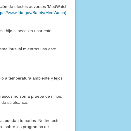
ación de efectos adversos 'MedWatch'
tps://www.fda.gov/Safety/MedWatch
)
 hijo si necesita usar este
lema inusual mientras usa este
lo a temperatura ambiente y lejos
frascos no son a prueba de niños.
 de su alcance.
as puedan tomarlos. No tire este
co sobre los programas de