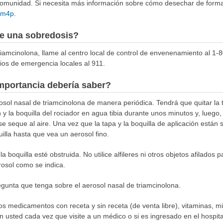
munidad. Si necesita más información sobre cómo desechar de forma 
4Rm4p
.
e una sobredosis?
triamcinolona, llame al centro local de control de envenenamiento al 1-
cios de emergencia locales al 911.
mportancia debería saber?
osol nasal de triamcinolona de manera periódica. Tendrá que quitar la t
 y la boquilla del rociador en agua tibia durante unos minutos y, luego, 
 seque al aire. Una vez que la tapa y la boquilla de aplicación están 
uilla hasta que vea un aerosol fino.
la boquilla esté obstruida. No utilice alfileres ni otros objetos afilados p
erosol como se indica.
gunta que tenga sobre el aerosol nasal de triamcinolona.
los medicamentos con receta y sin receta (de venta libre), vitaminas, m
n usted cada vez que visite a un médico o si es ingresado en el hospital