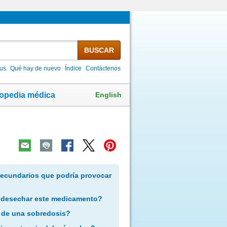
BUSCAR
lus
Qué hay de nuevo
Índice
Contáctenos
English
lopedia médica
secundarios que podría provocar
 desechar este medicamento?
 de una sobredosis?