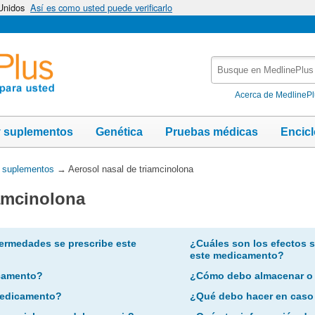
 Unidos
Así es como usted puede verificarlo
Busque
en
MedlinePlus
Acerca de MedlineP
y suplementos
Genética
Pruebas médicas
Encic
y suplementos
→
Aerosol nasal de triamcinolona
iamcinolona
ermedades se prescribe este
¿Cuáles son los efectos 
este medicamento?
camento?
¿Cómo debo almacenar o
 medicamento?
¿Qué debo hacer en caso