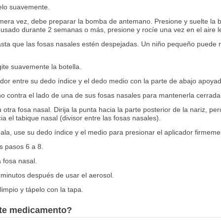
ítelo suavemente.
mera vez, debe preparar la bomba de antemano. Presione y suelte la boq
ha usado durante 2 semanas o más, presione y rocíe una vez en el aire le
sta que las fosas nasales estén despejadas. Un niño pequeño puede 
agite suavemente la botella.
dor entre su dedo índice y el dedo medio con la parte de abajo apoyad
o contra el lado de una de sus fosas nasales para mantenerla cerrada
 otra fosa nasal. Dirija la punta hacia la parte posterior de la nariz, 
cia el tabique nasal (divisor entre las fosas nasales).
la, use su dedo índice y el medio para presionar el aplicador firmement
os pasos 6 a 8.
a fosa nasal.
 minutos después de usar el aerosol.
limpio y tápelo con la tapa.
este medicamento?