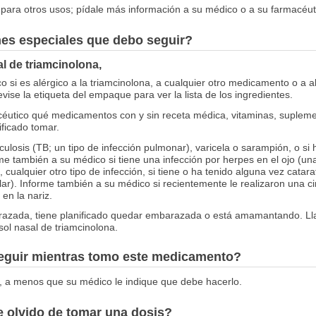
para otros usos; pídale más información a su médico o a su farmacéut
nes especiales que debo seguir?
al de triamcinolona,
 si es alérgico a la triamcinolona, a cualquier otro medicamento o a a
vise la etiqueta del empaque para ver la lista de los ingredientes.
céutico qué medicamentos con y sin receta médica, vitaminas, suplemen
ificado tomar.
culosis (TB; un tipo de infección pulmonar), varicela o sarampión, o s
me también a su médico si tiene una infección por herpes en el ojo (una
, cualquier otro tipo de infección, si tiene o ha tenido alguna vez catara
). Informe también a su médico si recientemente le realizaron una cirug
en la nariz.
arazada, tiene planificado quedar embarazada o está amamantando. Ll
ol nasal de triamcinolona.
seguir mientras tomo este medicamento?
, a menos que su médico le indique que debe hacerlo.
 olvido de tomar una dosis?