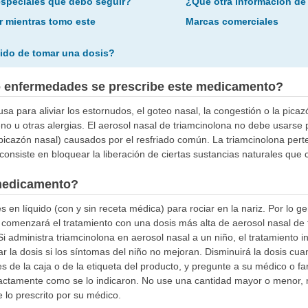
especiales que debo seguir?
¿Qué otra información de
r mientras tomo este
Marcas comerciales
ido de tomar una dosis?
o enfermedades se prescribe este medicamento?
sa para aliviar los estornudos, el goteo nasal, la congestión o la picazó
no u otras alergias. El aerosol nasal de triamcinolona no debe usarse 
 picazón nasal) causados por el resfriado común. La triamcinolona pe
consiste en bloquear la liberación de ciertas sustancias naturales que
medicamento?
s en líquido (con y sin receta médica) para rociar en la nariz. Por lo g
, comenzará el tratamiento con una dosis más alta de aerosol nasal de t
 administra triamcinolona en aerosol nasal a un niño, el tratamiento in
la dosis si los síntomas del niño no mejoran. Disminuirá la dosis cua
s de la caja o de la etiqueta del producto, y pregunte a su médico o fa
exactamente como se lo indicaron. No use una cantidad mayor o menor, 
e lo prescrito por su médico.