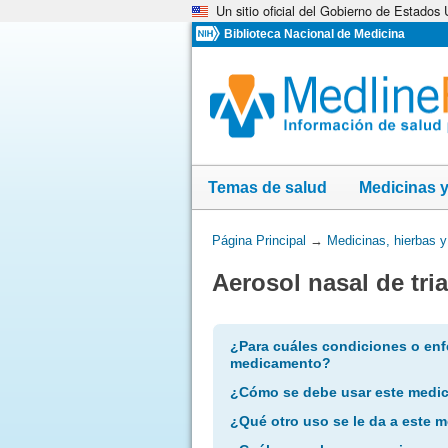
Un sitio oficial del Gobierno de Estados
Omita
y
Biblioteca Nacional de Medicina
vaya
al
Contenido
Temas de salud
Medicinas 
Usted
Página Principal
→
Medicinas, hierbas 
está
Aerosol nasal de tr
aquí:
¿Para cuáles condiciones o enf
medicamento?
¿Cómo se debe usar este medi
¿Qué otro uso se le da a este