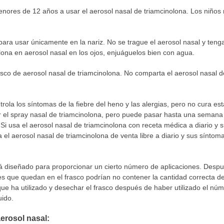
enores de 12 años a usar el aerosol nasal de triamcinolona. Los niño
para usar únicamente en la nariz. No se trague el aerosol nasal y tenga
lona en aerosol nasal en los ojos, enjuáguelos bien con agua.
sco de aerosol nasal de triamcinolona. No comparta el aerosol nasal d
trola los síntomas de la fiebre del heno y las alergias, pero no cura 
 el spray nasal de triamcinolona, pero puede pasar hasta una semana d
 Si usa el aerosol nasal de triamcinolona con receta médica a diario 
 el aerosol nasal de triamcinolona de venta libre a diario y sus sínt
stá diseñado para proporcionar un cierto número de aplicaciones. Des
es que quedan en el frasco podrían no contener la cantidad correcta 
que ha utilizado y desechar el frasco después de haber utilizado el nú
uido.
aerosol nasal: