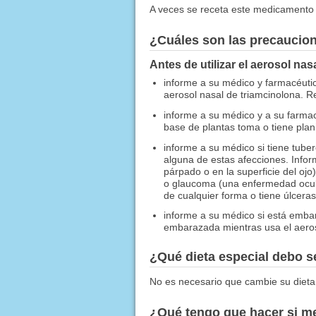
A veces se receta este medicamento 
¿Cuáles son las precaucio
Antes de utilizar el aerosol nas
informe a su médico y farmacéutico
aerosol nasal de triamcinolona. Re
informe a su médico y a su farma
base de plantas toma o tiene plan
informe a su médico si tiene tuber
alguna de estas afecciones. Infor
párpado o en la superficie del ojo)
o glaucoma (una enfermedad ocular
de cualquier forma o tiene úlceras 
informe a su médico si está emb
embarazada mientras usa el aeros
¿Qué dieta especial debo 
No es necesario que cambie su dieta
¿Qué tengo que hacer si me