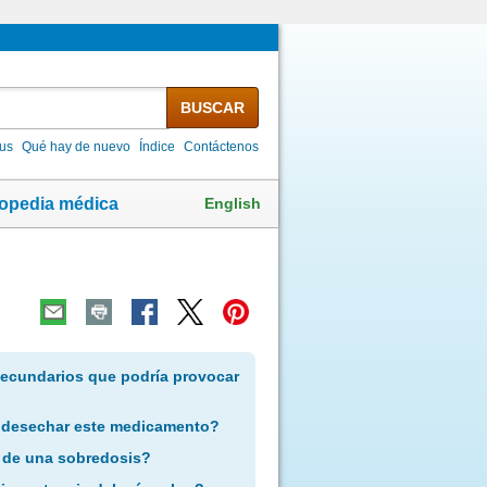
BUSCAR
lus
Qué hay de nuevo
Índice
Contáctenos
English
lopedia médica
secundarios que podría provocar
 desechar este medicamento?
 de una sobredosis?