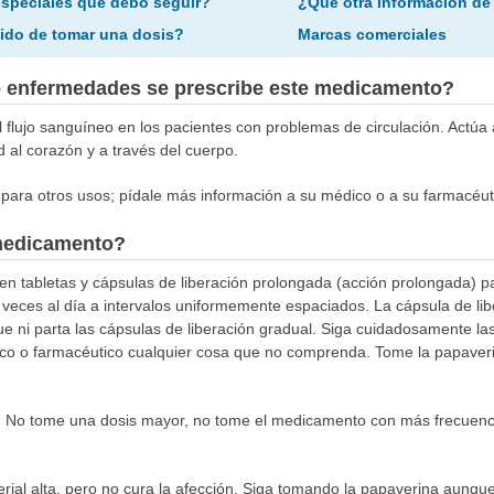
especiales que debo seguir?
¿Qué otra información de
ido de tomar una dosis?
Marcas comerciales
o enfermedades se prescribe este medicamento?
 flujo sanguíneo en los pacientes con problemas de circulación. Actúa 
d al corazón y a través del cuerpo.
para otros usos; pídale más información a su médico o a su farmacéut
medicamento?
en tabletas y cápsulas de liberación prolongada (acción prolongada) pa
o veces al día a intervalos uniformemente espaciados. La cápsula de l
ue ni parta las cápsulas de liberación gradual. Siga cuidadosamente las
co o farmacéutico cualquier cosa que no comprenda. Tome la papaver
 No tome una dosis mayor, no tome el medicamento con más frecuenci
erial alta, pero no cura la afección. Siga tomando la papaverina aunque