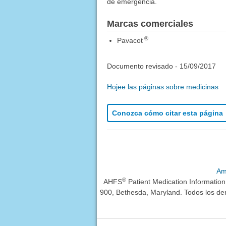
de emergencia.
Marcas comerciales
®
Pavacot
Documento revisado -
15/09/2017
Hojee las páginas sobre medicinas
Conozca cómo citar esta página
Am
®
AHFS
Patient Medication Informatio
900, Bethesda, Maryland. Todos los de