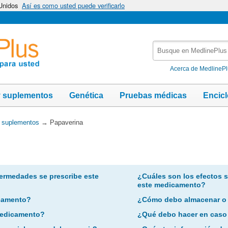
 Unidos
Así es como usted puede verificarlo
Busque
en
MedlinePlus
Acerca de MedlineP
y suplementos
Genética
Pruebas médicas
Encic
y suplementos
→
Papaverina
ermedades se prescribe este
¿Cuáles son los efectos 
este medicamento?
camento?
¿Cómo debo almacenar o
 medicamento?
¿Qué debo hacer en caso