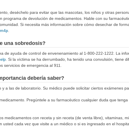
to, deséchelo para evitar que las mascotas, los niños y otras person
 un programa de devolución de medicamentos. Hable con su farmacéuti
munidad. Si necesita más información sobre cómo desechar de forma 
4Rm4p
.
e una sobredosis?
ínea de ayuda de control de envenenamiento al 1-800-222-1222. La info
help
. Si la víctima se ha derrumbado, ha tenido una convulsión, tiene di
s servicios de emergencia al 911.
mportancia debería saber?
o y a las de laboratorio. Su médico puede solicitar ciertos exámenes pa
medicamento. Pregúntele a su farmacéutico cualquier duda que tenga s
los medicamentos con receta y sin receta (de venta libre), vitaminas, m
n usted cada vez que visite a un médico o si es ingresado en el hospital