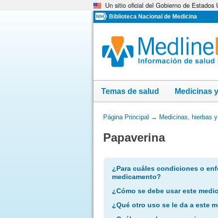
Un sitio oficial del Gobierno de Estados
Omita
y
Biblioteca Nacional de Medicina
vaya
al
Contenido
Temas de salud
Medicinas 
Usted
Página Principal
→
Medicinas, hierbas 
está
Papaverina
aquí:
¿Para cuáles condiciones o enf
medicamento?
¿Cómo se debe usar este medi
¿Qué otro uso se le da a este