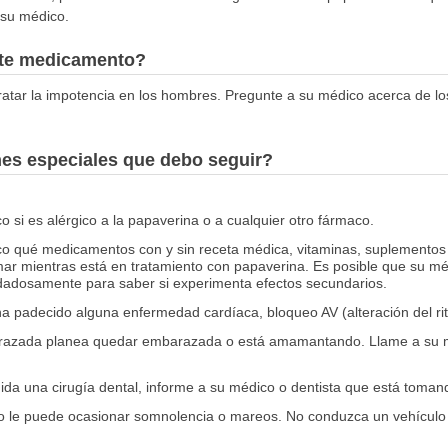
 su médico.
este medicamento?
atar la impotencia en los hombres. Pregunte a su médico acerca de los
.
nes especiales que debo seguir?
 si es alérgico a la papaverina o a cualquier otro fármaco.
co qué medicamentos con y sin receta médica, vitaminas, suplementos 
mar mientras está en tratamiento con papaverina. Es posible que su mé
dadosamente para saber si experimenta efectos secundarios.
ha padecido alguna enfermedad cardíaca, bloqueo AV (alteración del r
barazada planea quedar embarazada o está amamantando. Llame a su
luida una cirugía dental, informe a su médico o dentista que está toma
 le puede ocasionar somnolencia o mareos. No conduzca un vehículo 