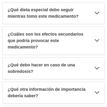
¿Qué dieta especial debo seguir
Exp
sec
mientras tomo este medicamento?
¿Cuáles son los efectos secundarios
Exp
que podría provocar este
sec
medicamento?
¿Qué debo hacer en caso de una
Exp
sec
sobredosis?
¿Qué otra información de importancia
Exp
sec
debería saber?