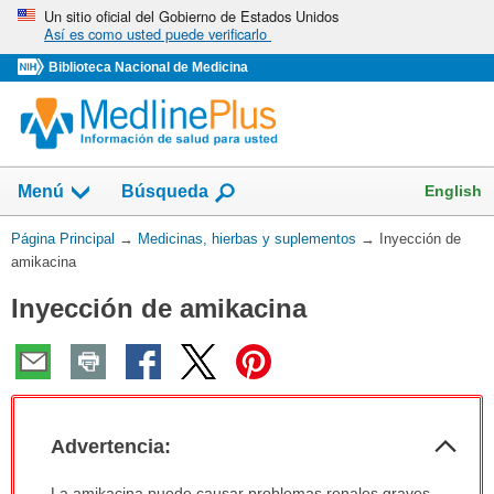
Omita
Un sitio oficial del Gobierno de Estados Unidos
Así es como usted puede verificarlo
y
vaya
Biblioteca Nacional de Medicina
al
Contenido
Mostrar
English
Menú
Búsqueda
el
campo
Usted
Página Principal
→
Medicinas, hierbas y suplementos
→
Inyección de
de
está
amikacina
aquí:
Inyección de amikacina
Col
Advertencia:
sec
Advertencia:
La amikacina puede causar problemas renales graves.