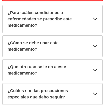
¿Para cuáles condiciones o
Exp
enfermedades se prescribe este
sec
medicamento?
¿Cómo se debe usar este
Exp
sec
medicamento?
¿Qué otro uso se le da a este
Exp
sec
medicamento?
¿Cuáles son las precauciones
Exp
sec
especiales que debo seguir?