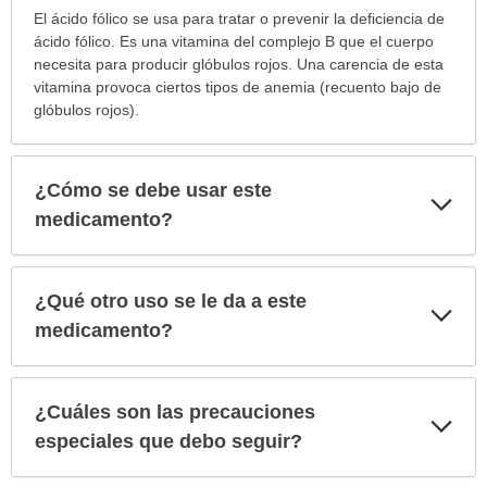
¿Para
El ácido fólico se usa para tratar o prevenir la deficiencia de
cuáles
ácido fólico. Es una vitamina del complejo B que el cuerpo
condiciones
necesita para producir glóbulos rojos. Una carencia de esta
o
vitamina provoca ciertos tipos de anemia (recuento bajo de
enfermedades
glóbulos rojos).
se
prescribe
este
¿Cómo se debe usar este
Exp
medicamento?
sec
medicamento?
ha
sido
extendido.
¿Qué otro uso se le da a este
Exp
sec
medicamento?
¿Cuáles son las precauciones
Exp
sec
especiales que debo seguir?