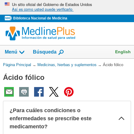
Omita
Un sitio oficial del Gobierno de Estados Unidos
Así es como usted puede verificarlo
y
vaya
Biblioteca Nacional de Medicina
al
Contenido
Mostrar
English
Menú
Búsqueda
el
campo
Usted
Página Principal
→
Medicinas, hierbas y suplementos
→
Ácido fólico
de
está
Ácido fólico
aquí:
¿Para cuáles condiciones o
Col
enfermedades se prescribe este
sec
medicamento?