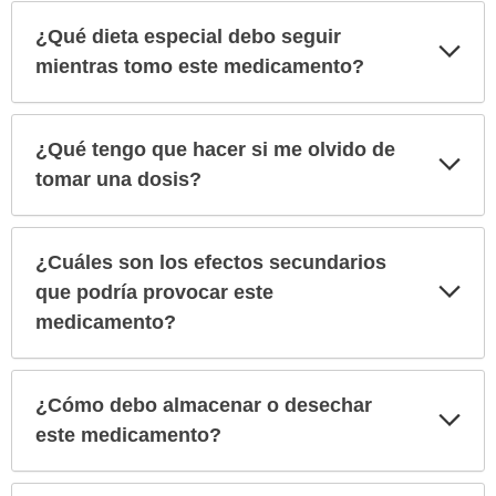
¿Qué dieta especial debo seguir
Exp
sec
mientras tomo este medicamento?
¿Qué tengo que hacer si me olvido de
Exp
sec
tomar una dosis?
¿Cuáles son los efectos secundarios
Exp
que podría provocar este
sec
medicamento?
¿Cómo debo almacenar o desechar
Exp
sec
este medicamento?