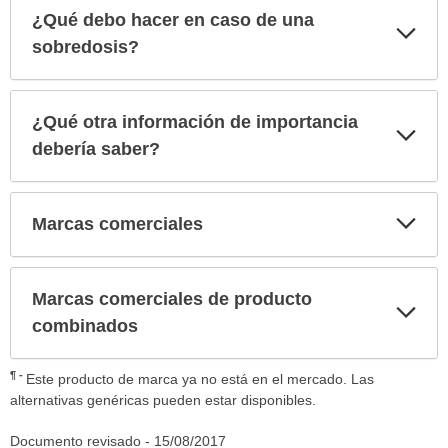
¿Qué debo hacer en caso de una
Exp
sec
sobredosis?
¿Qué otra información de importancia
Exp
sec
debería saber?
Exp
Marcas comerciales
sec
Marcas comerciales de producto
Exp
sec
combinados
¶
Este producto de marca ya no está en el mercado. Las
alternativas genéricas pueden estar disponibles.
Documento revisado -
15/08/2017