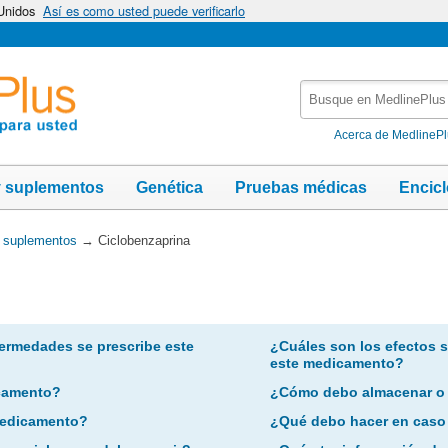
 Unidos
Así es como usted puede verificarlo
Busque
en
MedlinePlus
Acerca de MedlineP
y suplementos
Genética
Pruebas médicas
Encic
y suplementos
→
Ciclobenzaprina
ermedades se prescribe este
¿Cuáles son los efectos 
este medicamento?
camento?
¿Cómo debo almacenar o
 medicamento?
¿Qué debo hacer en caso