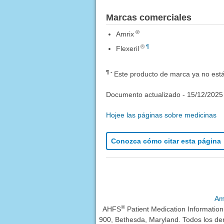
Marcas comerciales
®
Amrix
®
¶
Flexeril
¶
Este producto de marca ya no está
Documento actualizado -
15/12/2025
Hojee las páginas sobre medicinas
Conozca cómo citar esta página
Am
®
AHFS
Patient Medication Informatio
900, Bethesda, Maryland. Todos los de