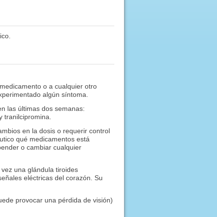
ico.
 medicamento o a cualquier otro
experimentado algún síntoma.
en las últimas dos semanas:
 tranilcipromina.
ios en la dosis o requerir control
éutico qué medicamentos está
ender o cambiar cualquier
 vez una glándula tiroides
 señales eléctricas del corazón. Su
puede provocar una pérdida de visión)