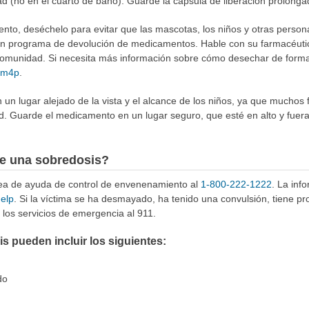
ad (no en el cuarto de baño). Guarde la cápsula de liberación prolongad
to, deséchelo para evitar que las mascotas, los niños y otras person
 un programa de devolución de medicamentos. Hable con su farmacéuti
munidad. Si necesita más información sobre cómo desechar de forma 
4Rm4p
.
n lugar alejado de la vista y el alcance de los niños, ya que muchos 
d. Guarde el medicamento en un lugar seguro, que esté en alto y fuera
e una sobredosis?
ínea de ayuda de control de envenenamiento al
1-800-222-1222
. La inf
help
. Si la víctima se ha desmayado, ha tenido una convulsión, tiene p
los servicios de emergencia al 911.
 pueden incluir los siguientes:
do