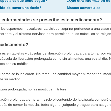
especiales que debo seguir?
¿Qué otra información de
ido de tomar una dosis?
Marcas comerciales
o enfermedades se prescribe este medicamento?
ar los espasmos musculares. La ciclobenzaprina pertenece a una clase
cerebro y el sistema nervioso para permitir que los músculos se relajen
medicamento?
 es en tabletas y cápsulas de liberación prolongada para tomar por vía
 cápsula de liberación prolongada con o sin alimentos, una vez al día.
tes con su médico.
 como se lo indicaron. No tome una cantidad mayor ni menor del med
 de su médico.
ción prolongada, no las mastique ni triture.
beración prolongada entera, mezcle el contenido de la cápsula con pur
spués de comer la mezcla, beba algo, enjuáguelo y trague para asegur