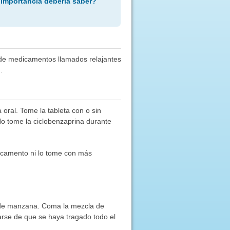
 importancia debería saber?
 de medicamentos llamados relajantes
.
 oral. Tome la tableta con o sin
 No tome la ciclobenzaprina durante
icamento ni lo tome con más
é de manzana. Coma la mezcla de
arse de que se haya tragado todo el