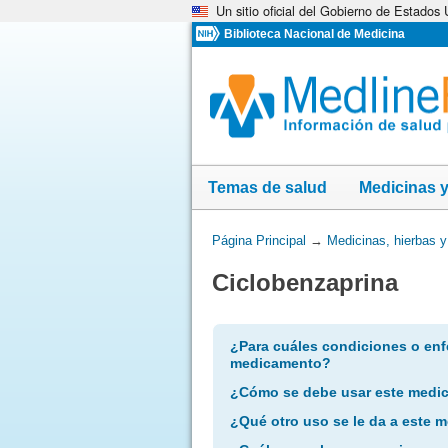
Un sitio oficial del Gobierno de Estados
Omita
y
Biblioteca Nacional de Medicina
vaya
al
Contenido
Temas de salud
Medicinas 
Usted
Página Principal
→
Medicinas, hierbas 
está
Ciclobenzaprina
aquí:
¿Para cuáles condiciones o enf
medicamento?
¿Cómo se debe usar este medi
¿Qué otro uso se le da a este