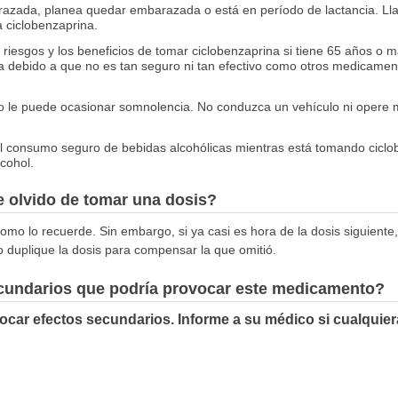
razada, planea quedar embarazada o está en período de lactancia. Ll
ciclobenzaprina.
riesgos y los beneficios de tomar ciclobenzaprina si tiene 65 años o
a debido a que no es tan seguro ni tan efectivo como otros medicament
 le puede ocasionar somnolencia. No conduzca un vehículo ni opere 
l consumo seguro de bebidas alcohólicas mientras está tomando ciclob
cohol.
 olvido de tomar una dosis?
omo lo recuerde. Sin embargo, si ya casi es hora de la dosis siguiente,
o duplique la dosis para compensar la que omitió.
ecundarios que podría provocar este medicamento?
car efectos secundarios. Informe a su médico si cualquier