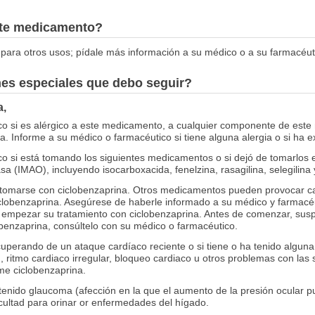
este medicamento?
para otros usos; pídale más información a su médico o a su farmacéut
nes especiales que debo seguir?
a,
co si es alérgico a este medicamento, a cualquier componente de este
. Informe a su médico o farmacéutico si tiene alguna alergia o si ha 
o si está tomando los siguientes medicamentos o si dejó de tomarlos 
 (IMAO), incluyendo isocarboxacida, fenelzina, rasagilina, selegilina y
marse con ciclobenzaprina. Otros medicamentos pueden provocar camb
clobenzaprina. Asegúrese de haberle informado a su médico y farmac
empezar su tratamiento con ciclobenzaprina. Antes de comenzar, susp
enzaprina, consúltelo con su médico o farmacéutico.
cuperando de un ataque cardíaco reciente o si tiene o ha tenido alguna
a), ritmo cardiaco irregular, bloqueo cardiaco u otros problemas con las
me ciclobenzaprina.
 tenido glaucoma (afección en la que el aumento de la presión ocular 
icultad para orinar or enfermedades del hígado.