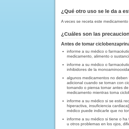
¿Qué otro uso se le da a 
A veces se receta este medicamento 
¿Cuáles son las precaucio
Antes de tomar ciclobenzaprin
informe a su médico o farmacéuti
medicamento, alimento o sustancia
informe a su médico o farmacéutic
inhibidores de la monoaminooxidasa
algunos medicamentos no deben to
adicional cuando se toman con ci
tomando o piensa tomar antes de 
medicamento mientras toma ciclob
informe a su médico si se está re
hiperactiva, insuficiencia cardiac
médico puede indicarle que no to
informe a su médico si tiene o ha
u otros problemas en los ojos, dif