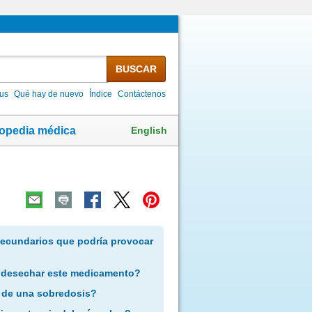
BUSCAR
lus
Qué hay de nuevo
Índice
Contáctenos
English
lopedia médica
secundarios que podría provocar
 desechar este medicamento?
 de una sobredosis?