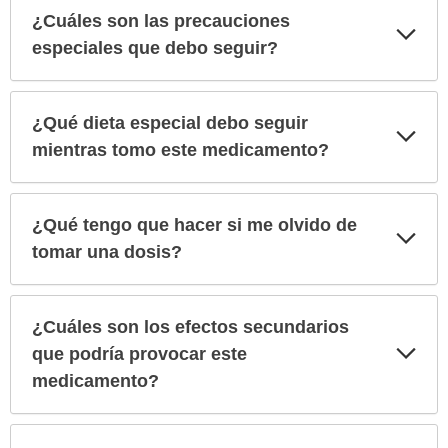
¿Cuáles son las precauciones
Exp
sec
especiales que debo seguir?
¿Qué dieta especial debo seguir
Exp
sec
mientras tomo este medicamento?
¿Qué tengo que hacer si me olvido de
Exp
sec
tomar una dosis?
¿Cuáles son los efectos secundarios
Exp
que podría provocar este
sec
medicamento?