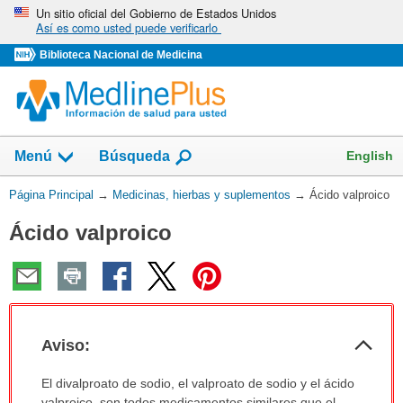
Omita
Un sitio oficial del Gobierno de Estados Unidos
Así es como usted puede verificarlo
y
vaya
Biblioteca Nacional de Medicina
al
Contenido
Mostrar
English
Menú
Búsqueda
el
campo
Usted
Página Principal
→
Medicinas, hierbas y suplementos
→
Ácido valproico
de
está
Ácido valproico
aquí:
Col
Aviso:
sec
Aviso:
El divalproato de sodio, el valproato de sodio y el ácido
ha
valproico, son todos medicamentos similares que el