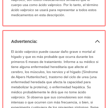
sido
cuerpo usa como ácido valproico. Por lo tanto, el término
extendido.
ácido valproico
se usará para representar a todos estos
medicamentos en esta descripción.
Col
Advertencia:
sec
Advertencia:
El ácido valproico puede causar daño grave o mortal al
ha
hígado y que es más probable que ocurra durante los
sido
primeros 6 meses de tratamiento. Informe a su médico si
extendido.
tiene alguna enfermedad hereditaria que afecte el
cerebro, los músculos, los nervios y el hígado (Síndrome
de Alpers Huttenlocher), trastorno del ciclo de urea (una
enfermedad heredada que afecta la capacidad para
metabolizar la proteína), o enfermedad hepática. Su
médico probablemente le dirá que no tome ácido
valproico. Si observa que sus convulsiones son más
intensas o que ocurren con más frecuencia, o bien, si
experimenta cualquiera de los siguientes síntomas, llame