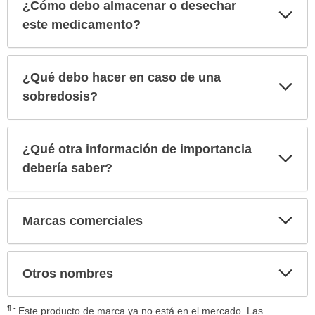
¿Cómo debo almacenar o desechar
Exp
sec
este medicamento?
¿Qué debo hacer en caso de una
Exp
sec
sobredosis?
¿Qué otra información de importancia
Exp
sec
debería saber?
Exp
Marcas comerciales
sec
Exp
Otros nombres
sec
¶
Este producto de marca ya no está en el mercado. Las