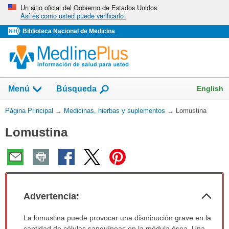
Omita
Un sitio oficial del Gobierno de Estados Unidos
Así es como usted puede verificarlo
y
vaya
Biblioteca Nacional de Medicina
al
Contenido
Mostrar
English
Menú
Búsqueda
el
campo
Usted
Página Principal
→
Medicinas, hierbas y suplementos
→
Lomustina
de
está
Lomustina
aquí:
Col
Advertencia:
sec
Advertencia:
La lomustina puede provocar una disminución grave en la
ha
cantidad de células sanguíneas en la médula ósea. Una