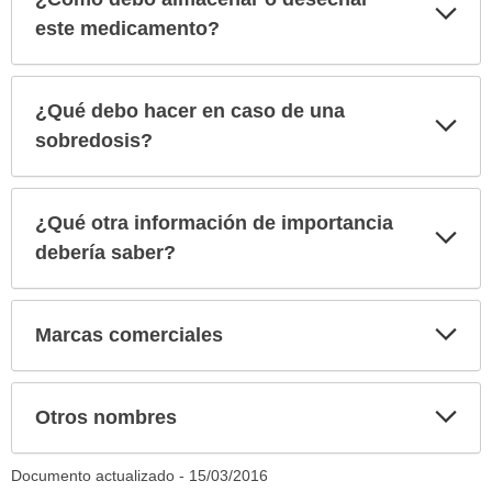
Exp
sec
este medicamento?
¿Qué debo hacer en caso de una
Exp
sec
sobredosis?
¿Qué otra información de importancia
Exp
sec
debería saber?
Exp
Marcas comerciales
sec
Exp
Otros nombres
sec
Documento actualizado -
15/03/2016