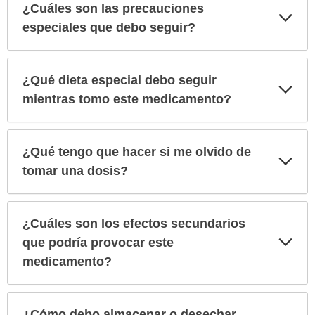
¿Cuáles son las precauciones
Exp
sec
especiales que debo seguir?
¿Qué dieta especial debo seguir
Exp
sec
mientras tomo este medicamento?
¿Qué tengo que hacer si me olvido de
Exp
sec
tomar una dosis?
¿Cuáles son los efectos secundarios
Exp
que podría provocar este
sec
medicamento?
¿Cómo debo almacenar o desechar