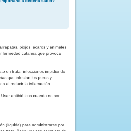
 importancia debería saber?
garrapatas, piojos, ácaros y animales
na enfermedad cutánea que provoca
ste en tratar infecciones impidiendo
ias que infectan los poros y
a al reducir la inflamación.
s. Usar antibióticos cuando no son
ón (líquida) para administrarse por
e se trate. Beba un vaso completo de