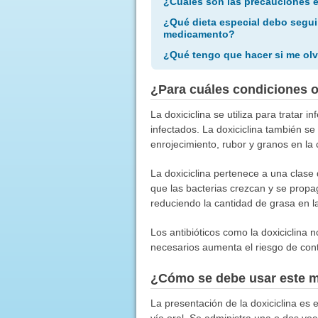
¿Cuáles son las precauciones 
¿Qué dieta especial debo segui
medicamento?
¿Qué tengo que hacer si me olv
¿Para cuáles condiciones 
La doxiciclina se utiliza para tratar 
infectados. La doxiciclina también se
enrojecimiento, rubor y granos en la 
La doxiciclina pertenece a una clase 
que las bacterias crezcan y se propag
reduciendo la cantidad de grasa en la
Los antibióticos como la doxiciclina 
necesarios aumenta el riesgo de contr
¿Cómo se debe usar este 
La presentación de la doxiciclina es
vía oral. Se administra una o dos vec