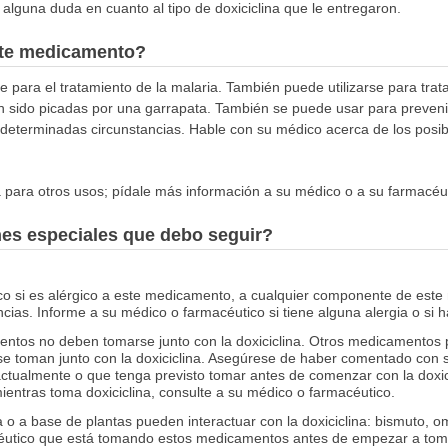
 alguna duda en cuanto al tipo de doxiciclina que le entregaron.
este medicamento?
se para el tratamiento de la malaria. También puede utilizarse para tr
sido picadas por una garrapata. También se puede usar para prevenir 
en determinadas circunstancias. Hable con su médico acerca de los posib
.
 para otros usos; pídale más información a su médico o a su farmacéut
nes especiales que debo seguir?
co si es alérgico a este medicamento, a cualquier componente de este
ias. Informe a su médico o farmacéutico si tiene alguna alergia o si
tos no deben tomarse junto con la doxiciclina. Otros medicamentos pu
se toman junto con la doxiciclina. Asegúrese de haber comentado con 
ualmente o que tenga previsto tomar antes de comenzar con la doxicic
entras toma doxiciclina, consulte a su médico o farmacéutico.
a o a base de plantas pueden interactuar con la doxiciclina: bismuto, 
éutico que está tomando estos medicamentos antes de empezar a toma