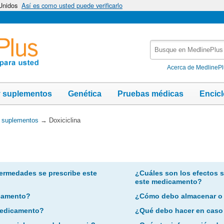
 Unidos
Así es como usted puede verificarlo
Busque
en
MedlinePlus
Acerca de MedlineP
y suplementos
Genética
Pruebas médicas
Encic
y suplementos
→
Doxiciclina
ermedades se prescribe este
¿Cuáles son los efectos 
este medicamento?
camento?
¿Cómo debo almacenar o
 medicamento?
¿Qué debo hacer en caso