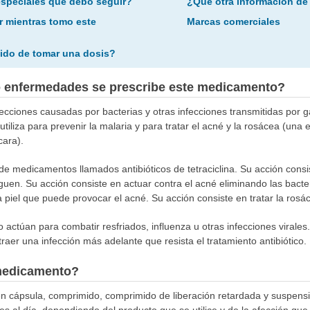
especiales que debo seguir?
¿Qué otra información de
r mientras tomo este
Marcas comerciales
ido de tomar una dosis?
o enfermedades se prescribe este medicamento?
infecciones causadas por bacterias y otras infecciones transmitidas por 
 utiliza para prevenir la malaria y para tratar el acné y la rosácea (u
cara).
de medicamentos llamados antibióticos de tetraciclina. Su acción consi
uen. Su acción consiste en actuar contra el acné eliminando las bacter
 piel que puede provocar el acné. Su acción consiste en tratar la rosáce
no actúan para combatir resfriados, influenza u otras infecciones virale
aer una infección más adelante que resista el tratamiento antibiótico.
medicamento?
 en cápsula, comprimido, comprimido de liberación retardada y suspensi
es al día, dependiendo del producto que se utilice y de la afección qu