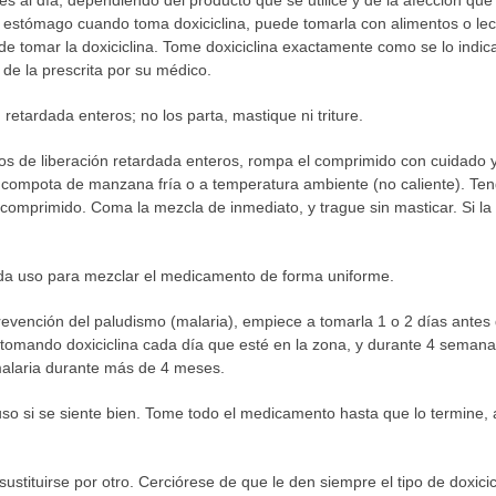
el estómago cuando toma doxiciclina, puede tomarla con alimentos o le
e tomar la doxiciclina. Tome doxiciclina exactamente como se lo indi
de la prescrita por su médico.
retardada enteros; no los parta, mastique ni triture.
os de liberación retardada enteros, rompa el comprimido con cuidado y
ompota de manzana fría o a temperatura ambiente (no caliente). Teng
 comprimido. Coma la mezcla de inmediato, y trague sin masticar. Si 
ada uso para mezclar el medicamento de forma uniforme.
revención del paludismo (malaria), empiece a tomarla 1 o 2 días antes 
e tomando doxiciclina cada día que esté en la zona, y durante 4 seman
 malaria durante más de 4 meses.
luso si se siente bien. Tome todo el medicamento hasta que lo termine,
ustituirse por otro. Cerciórese de que le den siempre el tipo de doxici