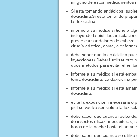
ninguno de estos medicamentos mi
Si está tomando antiácidos, supl
doxiciclina.Si está tomando prepa
la doxiciclina.
informe a su médico si tiene o alg
incluyendo la piel, las articulacio
puede causar dolores de cabeza, v
cirugía gástrica, asma, o enferme
debe saber que la doxiciclina pued
inyecciones).Deberá utilizar otro
otros métodos para evitar el em
informe a su médico si está emba
toma doxiciclina. La doxiciclina pu
informe a su médico si está amam
doxiciclina.
evite la exposición innecesaria o p
piel se vuelva sensible a la luz sol
debe saber que cuando reciba doxi
de insectos eficaz, mosquiteras,
horas de la noche hasta el amanec
debe saber que cuando se utiliza