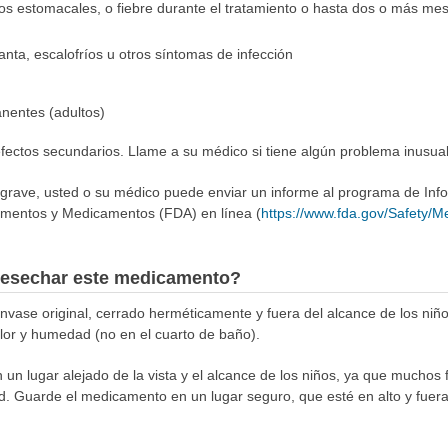
cos estomacales, o fiebre durante el tratamiento o hasta dos o más m
ganta, escalofríos u otros síntomas de infección
nentes (adultos)
 efectos secundarios. Llame a su médico si tiene algún problema inusu
 grave, usted o su médico puede enviar un informe al programa de In
imentos y Medicamentos (FDA) en línea (
https://www.fda.gov/Safety/
esechar este medicamento?
ase original, cerrado herméticamente y fuera del alcance de los niñ
alor y humedad (no en el cuarto de baño).
n lugar alejado de la vista y el alcance de los niños, ya que muchos 
d. Guarde el medicamento en un lugar seguro, que esté en alto y fuer