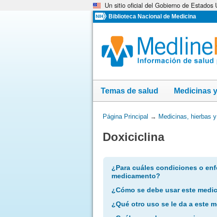
Un sitio oficial del Gobierno de Estados
Omita
y
Biblioteca Nacional de Medicina
vaya
al
Contenido
Temas de salud
Medicinas 
Usted
Página Principal
→
Medicinas, hierbas 
está
Doxiciclina
aquí:
¿Para cuáles condiciones o enf
medicamento?
¿Cómo se debe usar este medi
¿Qué otro uso se le da a este