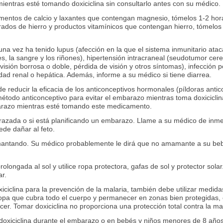
entras esté tomando doxiciclina sin consultarlo antes con su médico.
ementos de calcio y laxantes que contengan magnesio, tómelos 1-2 ho
rados de hierro y productos vitamínicos que contengan hierro, tómelo
una vez ha tenido lupus (afección en la que el sistema inmunitario ata
nes, la sangre y los riñones), hipertensión intracraneal (seudotumor cer
isión borrosa o doble, pérdida de visión y otros síntomas), infección p
dad renal o hepática. Además, informe a su médico si tiene diarrea.
e reducir la eficacia de los anticonceptivos hormonales (píldoras antic
 método anticonceptivo para evitar el embarazo mientras toma doxicicl
barazo mientras esté tomando este medicamento.
razada o si está planificando un embarazo. Llame a su médico de inm
ede dañar al feto.
antando. Su médico probablemente le dirá que no amamante a su bebé
rolongada al sol y utilice ropa protectora, gafas de sol y protector sola
ar.
ciclina para la prevención de la malaria, también debe utilizar medid
 ropa que cubra todo el cuerpo y permanecer en zonas bien protegidas,
er. Tomar doxiciclina no proporciona una protección total contra la mal
 doxiciclina durante el embarazo o en bebés y niños menores de 8 año