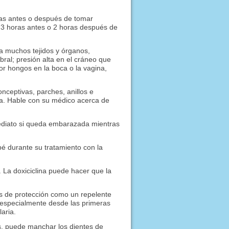
ras antes o después de tomar
s 3 horas antes o 2 horas después de
ca muchos tejidos y órganos,
ebral; presión alta en el cráneo que
or hongos en la boca o la vagina,
onceptivas, parches, anillos e
ina. Hable con su médico acerca de
ediato si queda embarazada mientras
 durante su tratamiento con la
r. La doxiciclina puede hacer que la
as de protección como un repelente
 especialmente desde las primeras
aria.
s, puede manchar los dientes de