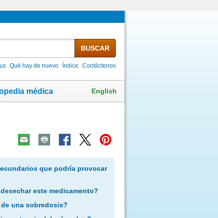
BUSCAR
lus
Qué hay de nuevo
Índice
Contáctenos
English
lopedia médica
secundarios que podría provocar
 desechar este medicamento?
 de una sobredosis?