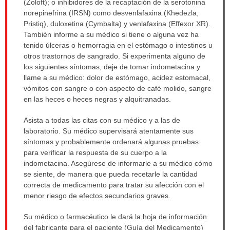
(Zoloft); o inhibidores de la recaptación de la serotonina
norepinefrina (IRSN) como desvenlafaxina (Khedezla,
Pristiq), duloxetina (Cymbalta) y venlafaxina (Effexor XR).
También informe a su médico si tiene o alguna vez ha
tenido úlceras o hemorragia en el estómago o intestinos u
otros trastornos de sangrado. Si experimenta alguno de
los siguientes síntomas, deje de tomar indometacina y
llame a su médico: dolor de estómago, acidez estomacal,
vómitos con sangre o con aspecto de café molido, sangre
en las heces o heces negras y alquitranadas.
Asista a todas las citas con su médico y a las de
laboratorio. Su médico supervisará atentamente sus
síntomas y probablemente ordenará algunas pruebas
para verificar la respuesta de su cuerpo a la
indometacina. Asegúrese de informarle a su médico cómo
se siente, de manera que pueda recetarle la cantidad
correcta de medicamento para tratar su afección con el
menor riesgo de efectos secundarios graves.
Su médico o farmacéutico le dará la hoja de información
del fabricante para el paciente (Guía del Medicamento)