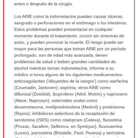
antes o después de la cirugía.
Los AINE como la indometacina pueden causar úlceras,
sangrado o perforaciones en el estómago o los intestinos.
Estos problemas pueden presentarse en cualquier
momento durante el tratamiento, ocurrir sin síntomas de
aviso, y pueden provocar la muerte. El riesgo puede ser
mayor para las personas que toman AINE por un período
prolongado, son de edad más avanzada, tienen
problemas de salud o beben grandes cantidades de
alcohol mientras toman indometacina. informe a su
médico si toma alguno de los siguientes medicamentos:
anticoagulantes ('diluyentes de la sangre') como warfarina
(Coumadin, Jantoven); aspirina; otros AINE como
diflunisal (Dolobid), ibuprofeno (Advil, Motrin) y naproxeno
(Aleve, Naprosyn); esteroides orales como
dexametasona, metilprednisolona (Medrol) y prednisona
(Rayos); inhibidores selectivos de la recaptación de
serotonina (ISRS) como citalopram (Celexa), fluoxetina
(Prozac, Sarafem, Selfemra, en Symbyax), fluvoxamina
(Luvox), paroxetina (Brisdelle, Paxil, Pexeva) y sertralina