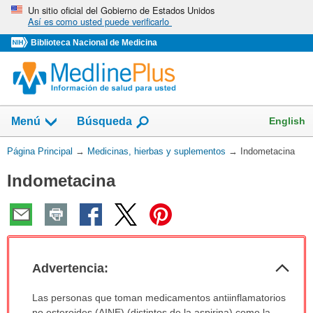
Omita
Un sitio oficial del Gobierno de Estados Unidos
Así es como usted puede verificarlo
y
vaya
Biblioteca Nacional de Medicina
al
Contenido
Mostrar
English
Menú
Búsqueda
el
campo
Usted
Página Principal
→
Medicinas, hierbas y suplementos
→
Indometacina
de
está
Indometacina
aquí:
Col
Advertencia:
sec
Advertencia:
Las personas que toman medicamentos antiinflamatorios
ha
no esteroides (AINE) (distintos de la aspirina) como la