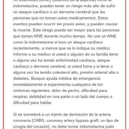
sido
indometacina, pueden tener un riesgo más alto de sufrir
extendido.
un ataque cardíaco o un derrame cerebral que las
personas que no toman estos medicamentos. Estos
eventos pueden ocurrir sin previo aviso, y pueden causar
la muerte. Este riesgo puede ser mayor para las personas
que toman AINE durante mucho tiempo. No use un AINE
como la indometacina si tuvo un ataque cardíaco
recientemente, a menos que se lo indique su médico.
Informe a su médico si usted o alguien de su familia tiene
o alguna vez ha tenido enfermedad cardíaca, ataque
cardíaco o derrame cerebral, si usted fuma y si tiene o
alguna vez ha tenido colesterol alto, presión arterial alta o
diabetes. Busque ayuda médica de emergencia
inmediatamente si experimenta cualquiera de los
síntomas siguientes: dolor de pecho, dificultad para
respirar, debilidad en una parte o un lado del cuerpo o
dificultad para hablar.
Si se someterá a un injerto de derivación de la arteria
coronaria (CABG, coronary artery bypass graft; un tipo de
cirugía del corazón), no debe tomar indometacina justo