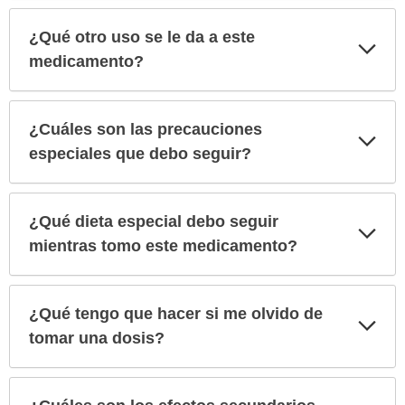
¿Qué otro uso se le da a este
Exp
sec
medicamento?
¿Cuáles son las precauciones
Exp
sec
especiales que debo seguir?
¿Qué dieta especial debo seguir
Exp
sec
mientras tomo este medicamento?
¿Qué tengo que hacer si me olvido de
Exp
sec
tomar una dosis?