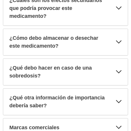
¿Cuáles son los efectos secundarios
Exp
que podría provocar este
sec
medicamento?
¿Cómo debo almacenar o desechar
Exp
sec
este medicamento?
¿Qué debo hacer en caso de una
Exp
sec
sobredosis?
¿Qué otra información de importancia
Exp
sec
debería saber?
Exp
Marcas comerciales
sec