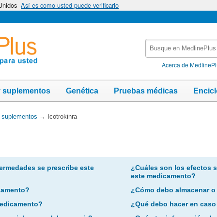
 Unidos
Así es como usted puede verificarlo
Busque
en
MedlinePlus
Acerca de MedlineP
y suplementos
Genética
Pruebas médicas
Encic
y suplementos
→
Icotrokinra
ermedades se prescribe este
¿Cuáles son los efectos 
este medicamento?
camento?
¿Cómo debo almacenar o
 medicamento?
¿Qué debo hacer en caso