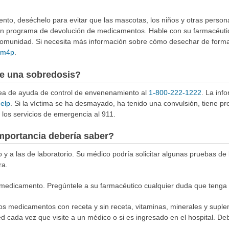
to, deséchelo para evitar que las mascotas, los niños y otras person
 un programa de devolución de medicamentos. Hable con su farmacéuti
munidad. Si necesita más información sobre cómo desechar de forma 
4Rm4p
.
e una sobredosis?
ínea de ayuda de control de envenenamiento al
1-800-222-1222
. La inf
help
. Si la víctima se ha desmayado, ha tenido una convulsión, tiene p
los servicios de emergencia al 911.
mportancia debería saber?
o y a las de laboratorio. Su médico podría solicitar algunas pruebas de
ra.
medicamento. Pregúntele a su farmacéutico cualquier duda que tenga
los medicamentos con receta y sin receta, vitaminas, minerales y supl
ed cada vez que visite a un médico o si es ingresado en el hospital. Deb