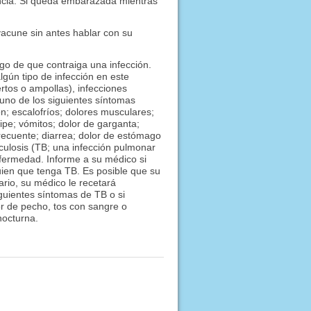
ancia. Si queda embarazada mientras
vacune sin antes hablar con su
go de que contraiga una infección.
lgún tipo de infección en este
rtos o ampollas), infecciones
uno de los siguientes síntomas
n; escalofríos; dolores musculares;
ripe; vómitos; dolor de garganta;
frecuente; diarrea; dolor de estómago
culosis (TB; una infección pulmonar
nfermedad. Informe a su médico si
uien que tenga TB. Es posible que su
ario, su médico le recetará
iguientes síntomas de TB o si
or de pecho, tos con sangre o
nocturna.