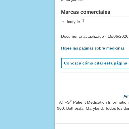
Marcas comerciales
®
Icotyde
Documento actualizado -
15/06/2026
Hojee las páginas sobre medicinas
Conozca cómo citar esta página
Am
®
AHFS
Patient Medication Informatio
900, Bethesda, Maryland. Todos los de