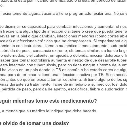
azada, si está planificando un embarazo o si está en periodo de lact
o.
o recientemente alguna vacuna o tiene programado recibir una. No se 
de disminuir su capacidad para combatir infecciones y aumentar el ries
 frecuencia algún tipo de infección o si tiene o cree que pueda tener a
evas en la piel o que cambian, infecciones menores (como cortes abie
ucales) o infecciones crónicas que no desaparecen. Si experimenta alg
amiento con icotrokinra, llame a su médico inmediatamente: sudoració
re; pérdida de peso; cansancio extremo; síntomas similares a los de la g
o estornudos; piel caliente, enrojecida o dolorida; micción dolorosa o 
 saber que tomar icotrokinra aumenta el riesgo de que desarrolle tuber
 está infectado con tuberculosis, pero no tiene ningún síntoma de la e
si ha vivido en un país donde la TB es común o ha estado cerca de alg
ea para determinar si tiene una infección inactiva por TB. Si es neces
ión antes de que empiece a tomar icotrokinra. Si tiene alguno de los s
omas durante su tratamiento, llame de inmediato a su médico: tos, dol
pérdida de peso, pérdida de apetito, escalofríos, fiebre o sudoración 
seguir mientras tomo este medicamento?
, a menos que su médico le indique que debe hacerlo.
 olvido de tomar una dosis?