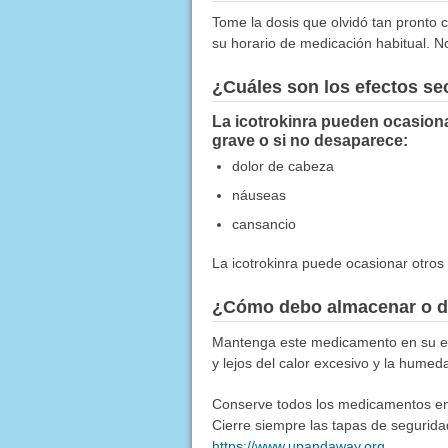
Tome la dosis que olvidó tan pronto c
su horario de medicación habitual. N
¿Cuáles son los efectos s
La icotrokinra pueden ocasiona
grave o si no desaparece:
dolor de cabeza
náuseas
cansancio
La icotrokinra puede ocasionar otro
¿Cómo debo almacenar o d
Mantenga este medicamento en su env
y lejos del calor excesivo y la hume
Conserve todos los medicamentos en u
Cierre siempre las tapas de segurida
https://www.upandaway.org