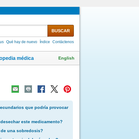
BUSCAR
lus
Qué hay de nuevo
Índice
Contáctenos
English
lopedia médica
secundarios que podría provocar
 desechar este medicamento?
 de una sobredosis?