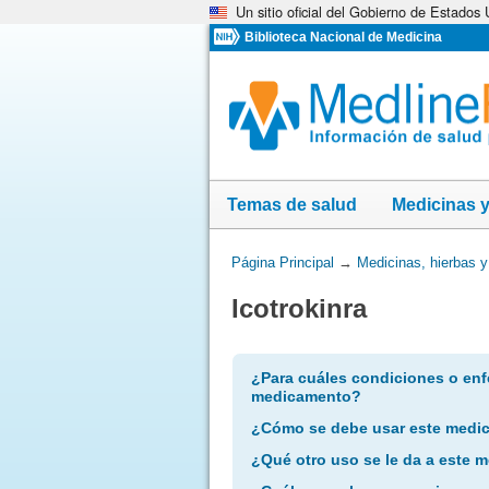
Un sitio oficial del Gobierno de Estados
Omita
y
Biblioteca Nacional de Medicina
vaya
al
Contenido
Temas de salud
Medicinas 
Usted
Página Principal
→
Medicinas, hierbas 
está
Icotrokinra
aquí:
¿Para cuáles condiciones o enf
medicamento?
¿Cómo se debe usar este medi
¿Qué otro uso se le da a este