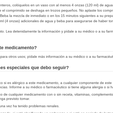
enteros, colóquelos en un vaso con al menos 4 onzas (120 ml) de agua.
 el comprimido se deshaga en trozos pequeños. No aplaste los compri
Beba la mezcla de inmediato o en los 15 minutos siguientes a su prepa
ml (4 onzas) adicionales de agua y beba para asegurarse de haber to
to. Lea detenidamente la información y pídale a su médico o a su farm
este medicamento?
para otros usos; pídale más información a su médico o a su farmacéut
nes especiales que debo seguir?
co si es alérgico a este medicamento, a cualquier componente de este
ias. Informe a su médico o farmacéutico si tiene alguna alergia o si
co de cualquier medicamento con o sin receta, vitaminas, complemento
nga previsto tomar.
guna vez ha tenido problemas renales.