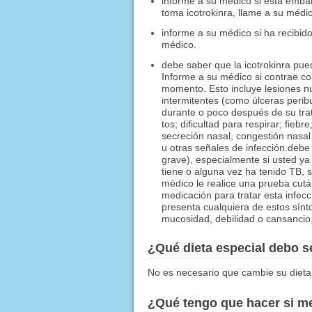
informe a su médico si está embar
toma icotrokinra, llame a su médic
informe a su médico si ha recibid
médico.
debe saber que la icotrokinra pue
Informe a su médico si contrae con
momento. Esto incluye lesiones nu
intermitentes (como úlceras perib
durante o poco después de su trat
tos; dificultad para respirar; fieb
secreción nasal, congestión nasal 
u otras señales de infección.debe
grave), especialmente si usted ya
tiene o alguna vez ha tenido TB, 
médico le realice una prueba cután
medicación para tratar esta infecc
presenta cualquiera de estos sínt
mucosidad, debilidad o cansancio, 
¿Qué dieta especial debo 
No es necesario que cambie su dieta
¿Qué tengo que hacer si me