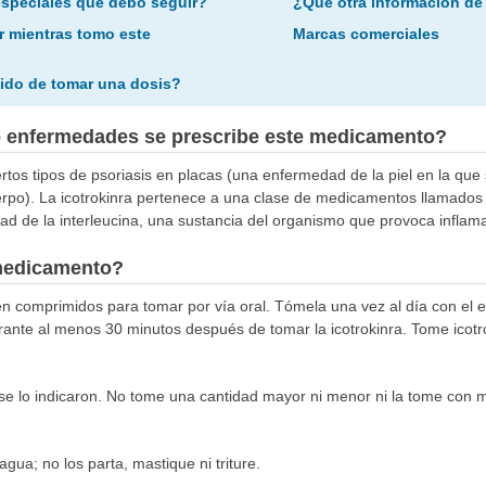
especiales que debo seguir?
¿Qué otra información de
r mientras tomo este
Marcas comerciales
ido de tomar una dosis?
o enfermedades se prescribe este medicamento?
 ciertos tipos de psoriasis en placas (una enfermedad de la piel en la q
po). La icotrokinra pertenece a una clase de medicamentos llamados a
dad de la interleucina, una sustancia del organismo que provoca inflam
medicamento?
 en comprimidos para tomar por vía oral. Tómela una vez al día con el
urante al menos 30 minutos después de tomar la icotrokinra. Tome ico
 lo indicaron. No tome una cantidad mayor ni menor ni la tome con má
ua; no los parta, mastique ni triture.