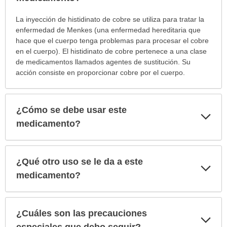
¿Para
La inyección de histidinato de cobre se utiliza para tratar la
cuáles
enfermedad de Menkes (una enfermedad hereditaria que
condiciones
hace que el cuerpo tenga problemas para procesar el cobre
o
en el cuerpo). El histidinato de cobre pertenece a una clase
enfermedades
de medicamentos llamados agentes de sustitución. Su
se
acción consiste en proporcionar cobre por el cuerpo.
prescribe
este
medicamento?
¿Cómo se debe usar este
Exp
ha
sec
medicamento?
sido
extendido.
¿Qué otro uso se le da a este
Exp
sec
medicamento?
¿Cuáles son las precauciones
Exp
sec