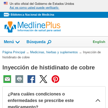
Omita
Un sitio oficial del Gobierno de Estados Unidos
Así es como usted puede verificarlo
y
vaya
Biblioteca Nacional de Medicina
al
Contenido
Mostrar
English
Menú
Búsqueda
el
campo
Usted
Página Principal
→
Medicinas, hierbas y suplementos
→
Inyección de
de
está
histidinato de cobre
aquí:
Inyección de histidinato de cobre
¿Para cuáles condiciones o
Col
enfermedades se prescribe este
sec
medicamento?