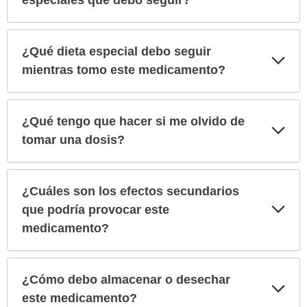
especiales que debo seguir?
¿Qué dieta especial debo seguir
Exp
sec
mientras tomo este medicamento?
¿Qué tengo que hacer si me olvido de
Exp
sec
tomar una dosis?
¿Cuáles son los efectos secundarios
Exp
que podría provocar este
sec
medicamento?
¿Cómo debo almacenar o desechar
Exp
sec
este medicamento?