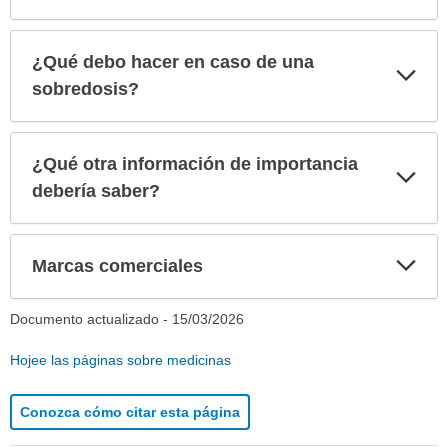
¿Qué debo hacer en caso de una
Exp
sec
sobredosis?
¿Qué otra información de importancia
Exp
sec
debería saber?
Exp
Marcas comerciales
sec
Documento actualizado -
15/03/2026
Hojee las páginas sobre medicinas
Conozca cómo citar esta página