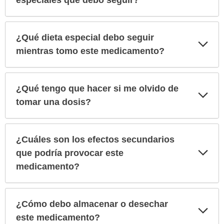
especiales que debo seguir?
¿Qué dieta especial debo seguir
Exp
sec
mientras tomo este medicamento?
¿Qué tengo que hacer si me olvido de
Exp
sec
tomar una dosis?
¿Cuáles son los efectos secundarios
Exp
que podría provocar este
sec
medicamento?
¿Cómo debo almacenar o desechar
Exp
sec
este medicamento?