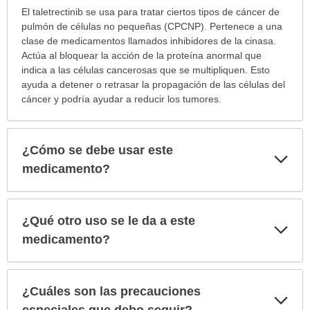
¿Para
El taletrectinib se usa para tratar ciertos tipos de cáncer de
cuáles
pulmón de células no pequeñas (CPCNP). Pertenece a una
condiciones
clase de medicamentos llamados inhibidores de la cinasa.
o
Actúa al bloquear la acción de la proteína anormal que
enfermedades
indica a las células cancerosas que se multipliquen. Esto
se
ayuda a detener o retrasar la propagación de las células del
prescribe
cáncer y podría ayudar a reducir los tumores.
este
medicamento?
ha
¿Cómo se debe usar este
Exp
sido
sec
medicamento?
extendido.
¿Qué otro uso se le da a este
Exp
sec
medicamento?
¿Cuáles son las precauciones
Exp
sec