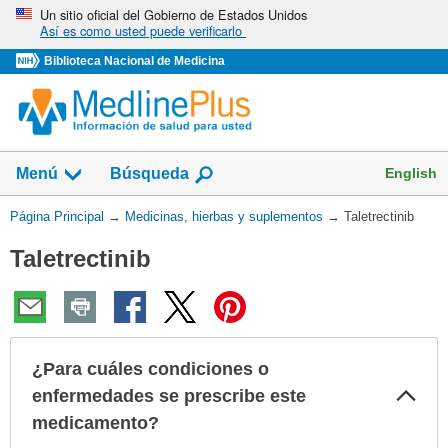
Omita
Un sitio oficial del Gobierno de Estados Unidos
Así es como usted puede verificarlo
y
vaya
Biblioteca Nacional de Medicina
al
Contenido
Mostrar
English
Menú
Búsqueda
el
campo
Usted
Página Principal
→
Medicinas, hierbas y suplementos
→
Taletrectinib
de
está
Taletrectinib
aquí:
¿Para cuáles condiciones o
Col
enfermedades se prescribe este
sec
medicamento?