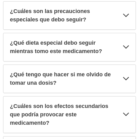
¿Cuáles son las precauciones
Exp
sec
especiales que debo seguir?
¿Qué dieta especial debo seguir
Exp
sec
mientras tomo este medicamento?
¿Qué tengo que hacer si me olvido de
Exp
sec
tomar una dosis?
¿Cuáles son los efectos secundarios
Exp
que podría provocar este
sec
medicamento?