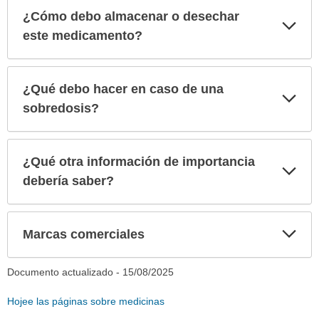
¿Cómo debo almacenar o desechar
Exp
sec
este medicamento?
¿Qué debo hacer en caso de una
Exp
sec
sobredosis?
¿Qué otra información de importancia
Exp
sec
debería saber?
Exp
Marcas comerciales
sec
Documento actualizado -
15/08/2025
Hojee las páginas sobre medicinas