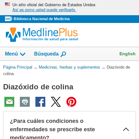
Omita
Un sitio oficial del Gobierno de Estados Unidos
Así es como usted puede verificarlo
y
vaya
Biblioteca Nacional de Medicina
al
Contenido
Mostrar
English
Menú
Búsqueda
el
campo
Usted
Página Principal
→
Medicinas, hierbas y suplementos
→
Diazóxido de
de
está
colina
aquí:
Diazóxido de colina
¿Para cuáles condiciones o
Col
enfermedades se prescribe este
sec
medicamento?