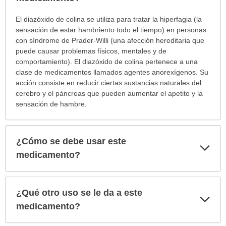
¿Para
El diazóxido de colina se utiliza para tratar la hiperfagia (la
cuáles
sensación de estar hambriento todo el tiempo) en personas
condiciones
con síndrome de Prader-Willi (una afección hereditaria que
o
puede causar problemas físicos, mentales y de
enfermedades
comportamiento). El diazóxido de colina pertenece a una
se
clase de medicamentos llamados agentes anorexígenos. Su
prescribe
acción consiste en reducir ciertas sustancias naturales del
este
cerebro y el páncreas que pueden aumentar el apetito y la
medicamento?
sensación de hambre.
ha
sido
extendido.
¿Cómo se debe usar este
Exp
sec
medicamento?
¿Qué otro uso se le da a este
Exp
sec
medicamento?