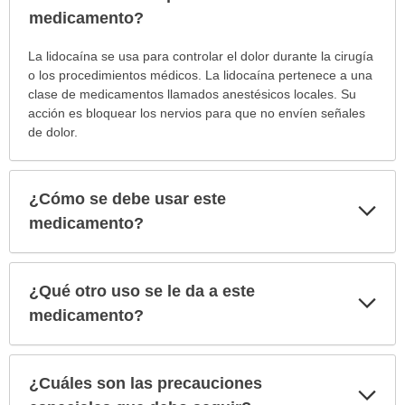
sec
medicamento?
¿Para
La lidocaína se usa para controlar el dolor durante la cirugía
cuáles
o los procedimientos médicos. La lidocaína pertenece a una
condiciones
clase de medicamentos llamados anestésicos locales. Su
o
acción es bloquear los nervios para que no envíen señales
enfermedades
de dolor.
se
prescribe
este
¿Cómo se debe usar este
Exp
medicamento?
sec
medicamento?
ha
sido
extendido.
¿Qué otro uso se le da a este
Exp
sec
medicamento?
¿Cuáles son las precauciones
Exp
sec