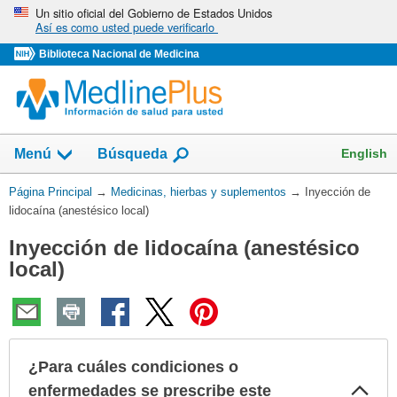
Omita
Un sitio oficial del Gobierno de Estados Unidos
Así es como usted puede verificarlo
y
vaya
Biblioteca Nacional de Medicina
al
Contenido
Mostrar
English
Menú
Búsqueda
el
campo
Usted
Página Principal
→
Medicinas, hierbas y suplementos
→
Inyección de
de
está
lidocaína (anestésico local)
aquí:
Inyección de lidocaína (anestésico
local)
¿Para cuáles condiciones o
Col
enfermedades se prescribe este