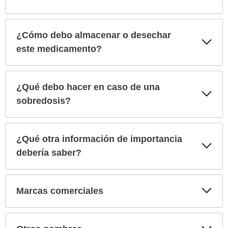
¿Cómo debo almacenar o desechar
Exp
sec
este medicamento?
¿Qué debo hacer en caso de una
Exp
sec
sobredosis?
¿Qué otra información de importancia
Exp
sec
debería saber?
Exp
Marcas comerciales
sec
Exp