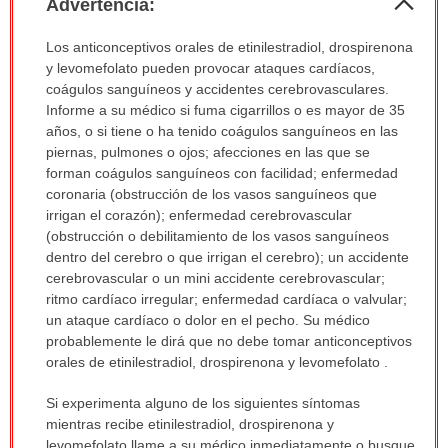
Advertencia:
sec
Advertencia:
Los anticonceptivos orales de etinilestradiol, drospirenona
ha
y levomefolato pueden provocar ataques cardíacos,
sido
coágulos sanguíneos y accidentes cerebrovasculares.
extendido.
Informe a su médico si fuma cigarrillos o es mayor de 35
años, o si tiene o ha tenido coágulos sanguíneos en las
piernas, pulmones o ojos; afecciones en las que se
forman coágulos sanguíneos con facilidad; enfermedad
coronaria (obstrucción de los vasos sanguíneos que
irrigan el corazón); enfermedad cerebrovascular
(obstrucción o debilitamiento de los vasos sanguíneos
dentro del cerebro o que irrigan el cerebro); un accidente
cerebrovascular o un mini accidente cerebrovascular;
ritmo cardíaco irregular; enfermedad cardíaca o valvular;
un ataque cardíaco o dolor en el pecho. Su médico
probablemente le dirá que no debe tomar anticonceptivos
orales de etinilestradiol, drospirenona y levomefolato .
Si experimenta alguno de los siguientes síntomas
mientras recibe etinilestradiol, drospirenona y
levomefolato llame a su médico inmediatamente o busque