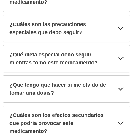
sec
medicamento?
¿Cuáles son las precauciones
Exp
sec
especiales que debo seguir?
¿Qué dieta especial debo seguir
Exp
sec
mientras tomo este medicamento?
¿Qué tengo que hacer si me olvido de
Exp
sec
tomar una dosis?
¿Cuáles son los efectos secundarios
Exp
que podría provocar este
sec
medicamento?