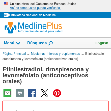
Omita
Un sitio oficial del Gobierno de Estados Unidos
Así es como usted puede verificarlo
y
vaya
Biblioteca Nacional de Medicina
al
Contenido
Mostrar
English
Menú
Búsqueda
el
campo
Usted
Página Principal
→
Medicinas, hierbas y suplementos
→
Etinilestradiol,
de
está
drospirenona y levomefolato (anticonceptivos orales)
aquí:
Etinilestradiol, drospirenona y
levomefolato (anticonceptivos
orales)
Col