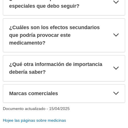
Exp
sec
especiales que debo seguir?
¿Cuáles son los efectos secundarios
Exp
que podría provocar este
sec
medicamento?
¿Qué otra información de importancia
Exp
sec
debería saber?
Exp
Marcas comerciales
sec
Documento actualizado -
15/04/2025
Hojee las páginas sobre medicinas