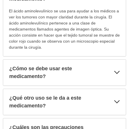
¿Para
El ácido aminolevulínico se usa para ayudar a los médicos a
cuáles
ver los tumores con mayor claridad durante la cirugía. El
condiciones
ácido aminolevulínico pertenece a una clase de
o
medicamentos llamados agentes de imagen óptica. Su
enfermedades
acción consiste en hacer que el tejido tumoral se muestre de
se
color rojo cuando se observa con un microscopio especial
prescribe
durante la cirugía.
este
medicamento?
ha
¿Cómo se debe usar este
Exp
sido
sec
medicamento?
extendido.
¿Qué otro uso se le da a este
Exp
sec
medicamento?
¿Cuáles son las precauciones