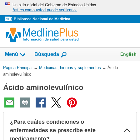
Omita
Un sitio oficial del Gobierno de Estados Unidos
Así es como usted puede verificarlo
y
vaya
Biblioteca Nacional de Medicina
al
Contenido
Mostrar
English
Menú
Búsqueda
el
campo
Usted
Página Principal
→
Medicinas, hierbas y suplementos
→
Ácido
de
está
aminolevulínico
aquí:
Ácido aminolevulínico
¿Para cuáles condiciones o
Col
enfermedades se prescribe este
sec
medicamento?