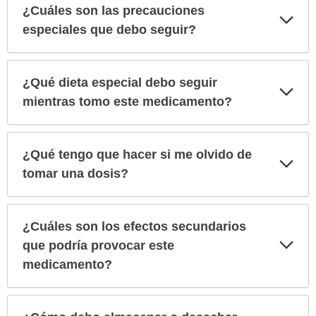
¿Cuáles son las precauciones
Exp
sec
especiales que debo seguir?
¿Qué dieta especial debo seguir
Exp
sec
mientras tomo este medicamento?
¿Qué tengo que hacer si me olvido de
Exp
sec
tomar una dosis?
¿Cuáles son los efectos secundarios
Exp
que podría provocar este
sec
medicamento?