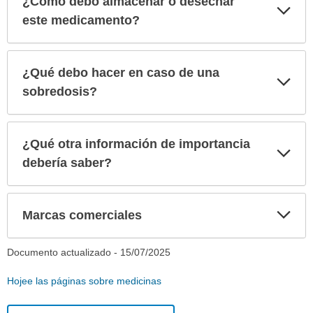
¿Cómo debo almacenar o desechar
Exp
sec
este medicamento?
¿Qué debo hacer en caso de una
Exp
sec
sobredosis?
¿Qué otra información de importancia
Exp
sec
debería saber?
Exp
Marcas comerciales
sec
Documento actualizado -
15/07/2025
Hojee las páginas sobre medicinas