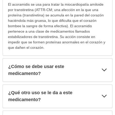
¿Para
El acoramidis se usa para tratar la miocardiopatía amiloide
cuáles
por transtiretina (ATTR-CM; una afección en la que una
condiciones
proteína (transtiretina) se acumula en la pared del corazón
o
haciéndola más gruesa, lo que dificulta que el corazón
enfermedades
bombee la sangre de forma efectiva). El acoramidis
se
pertenece a una clase de medicamentos llamados
prescribe
estabilizadores de transtiretina. Su acción consiste en
este
impedir que se formen proteínas anormales en el corazón y
medicamento?
que dañen el corazón.
ha
sido
extendido.
¿Cómo se debe usar este
Exp
sec
medicamento?
¿Qué otro uso se le da a este
Exp
sec
medicamento?