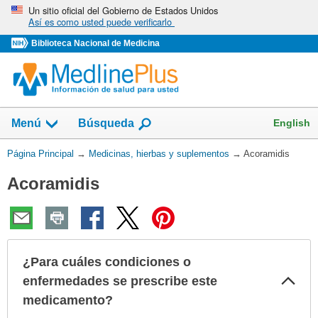
Omita
Un sitio oficial del Gobierno de Estados Unidos
Así es como usted puede verificarlo
y
vaya
Biblioteca Nacional de Medicina
al
Contenido
Mostrar
English
Menú
Búsqueda
el
campo
Usted
Página Principal
→
Medicinas, hierbas y suplementos
→
Acoramidis
de
está
Acoramidis
aquí:
¿Para cuáles condiciones o
Col
enfermedades se prescribe este
sec
medicamento?