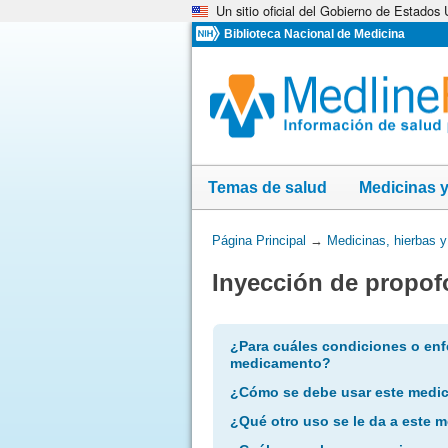
Un sitio oficial del Gobierno de Estados
Omita
y
Biblioteca Nacional de Medicina
vaya
al
Contenido
Temas de salud
Medicinas 
Usted
Página Principal
→
Medicinas, hierbas 
está
Inyección de propof
aquí:
¿Para cuáles condiciones o enf
medicamento?
¿Cómo se debe usar este medi
¿Qué otro uso se le da a este