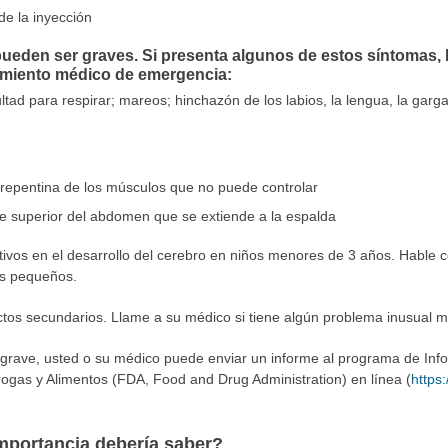
de la inyección
ueden ser graves. Si presenta algunos de estos síntomas, 
amiento médico de emergencia:
icultad para respirar; mareos; hinchazón de los labios, la lengua, la garg
repentina de los músculos que no puede controlar
te superior del abdomen que se extiende a la espalda
tivos en el desarrollo del cerebro en niños menores de 3 años. Hable 
os pequeños.
ectos secundarios. Llame a su médico si tiene algún problema inusual 
 grave, usted o su médico puede enviar un informe al programa de In
ogas y Alimentos (FDA, Food and Drug Administration) en línea (
https
mportancia debería saber?