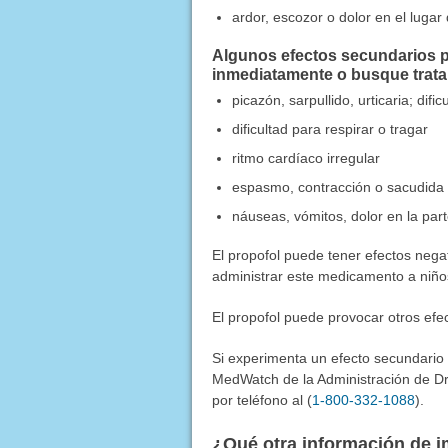
ardor, escozor o dolor en el lugar 
Algunos efectos secundarios p
inmediatamente o busque trat
picazón, sarpullido, urticaria; dif
dificultad para respirar o tragar
ritmo cardíaco irregular
espasmo, contracción o sacudida 
náuseas, vómitos, dolor en la par
El propofol puede tener efectos nega
administrar este medicamento a niñ
El propofol puede provocar otros ef
Si experimenta un efecto secundario
MedWatch de la Administración de Dr
por teléfono al (
1-800-332-1088
).
¿Qué otra información de i