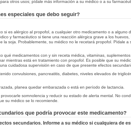
para otros usos; pídale más información a su médico o a su farmacéut
nes especiales que debo seguir?
o si es alérgico al propofol, a cualquier otro medicamento o a alguno d
dico y farmacéutico si tiene una reacción alérgica grave a los huevos, 
e la soja. Probablemente, su médico no le recetará propofol. Pídale a s
co qué medicamentos con y sin receta médica, vitaminas, suplementos 
ar mientras está en tratamiento con propofol. Es posible que su médi
na cuidadosa supervisión en caso de que presente efectos secundari
enido convulsiones, pancreatitis, diabetes, niveles elevados de triglicé
razada, planea quedar embarazada o está en período de lactancia.
 provocarle somnolencia y reducir su estado de alerta mental. No cond
ue su médico se lo recomiende.
ecundarios que podría provocar este medicamento?
ectos secundarios. Informe a su médico si cualquiera de e