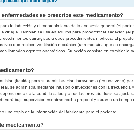
especiales que debo seguir?
o enfermedades se prescribe este medicamento?
 para la inducción y el mantenimiento de la anestesia general (el pacie
la cirugía. También se usa en adultos para proporcionar sedación (el p
procedimientos quirúrgicos u otros procedimientos médicos. El propofo
nsivos que reciben ventilación mecánica (una máquina que se encarga d
s llamados agentes anestésicos. Su acción consiste en cambiar la act
medicamento?
mulsión (líquido) para su administración intravenosa (en una vena) por
eral, se administra mediante infusión o inyecciones con la frecuencia 
 dependiendo de la edad, la salud y otros factores. Su dosis se ajustar
tendrá bajo supervisión mientras reciba propofol y durante un tiempo
o una copia de la información del fabricante para el paciente.
este medicamento?