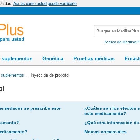
 Unidos
Así es como usted puede verificarlo
Busque
en
MedlinePlus
Acerca de MedlineP
y suplementos
Genética
Pruebas médicas
Encic
y suplementos
→
Inyección de propofol
ol
ermedades se prescribe este
¿Cuáles son los efectos 
este medicamento?
camento?
¿Qué otra información de
 medicamento?
Marcas comerciales