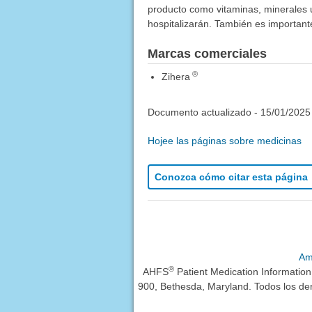
producto como vitaminas, minerales u 
hospitalizarán. También es importan
Marcas comerciales
®
Zihera
Documento actualizado -
15/01/2025
Hojee las páginas sobre medicinas
Conozca cómo citar esta página
Am
®
AHFS
Patient Medication Informatio
900, Bethesda, Maryland. Todos los de