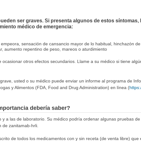
ueden ser graves. Si presenta algunos de estos síntomas, 
amiento médico de emergencia:
ue empeora, sensación de cansancio mayor de lo habitual, hinchazón de t
lar, aumento repentino de peso, mareos o aturdimiento
e ocasionar otros efectos secundarios. Llame a su médico si tiene alg
 grave, usted o su médico puede enviar un informe al programa de In
ogas y Alimentos (FDA, Food and Drug Administration) en línea (
https
mportancia debería saber?
co y a las de laboratorio. Su médico podría ordenar algunas pruebas de
n de zanitamab-hrli.
escrito de todos los medicamentos con y sin receta (de venta libre) qu