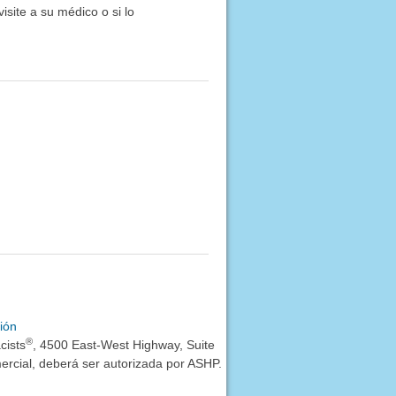
site a su médico o si lo
ión
®
cists
, 4500 East-West Highway, Suite
rcial, deberá ser autorizada por ASHP.