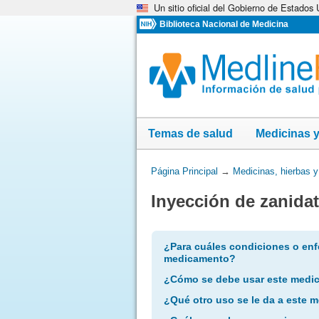
Un sitio oficial del Gobierno de Estados
Omita
y
Biblioteca Nacional de Medicina
vaya
al
Contenido
Temas de salud
Medicinas 
Usted
Página Principal
→
Medicinas, hierbas 
está
Inyección de zanida
aquí:
¿Para cuáles condiciones o enf
medicamento?
¿Cómo se debe usar este medi
¿Qué otro uso se le da a este