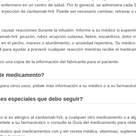
o enfermero en un centro de salud. Por lo general, se administra cada
a inyección de zanitamab-hrli. Puede ser necesario cambiar, retrasar o
 causar reacciones durante la infusión. Informe a su médico si experim
mab-hrli: picazón, rubor, erupción cutánea, fiebre, escalofríos, dolor mu
tias en el pecho, mareos o aturdimiento, o ansiedad repentina. Su médi
i para ayudar a prevenir cualquier reacción mientras recibe el medica
o una copia de la información del fabricante para el paciente.
este medicamento?
para otros usos; pídale más información a su médico o a su farmacéut
nes especiales que debo seguir?
 si es alérgico al zanitamab-hrli, a cualquier otro medicamento o a al
úntele a su farmacéutico o consulte la Guía del medicamento para obten
céutico qué medicamentos con y sin receta médica, vitaminas, suplemen