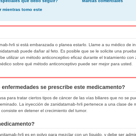
especiales que debo seguir?
Marcas comerciales
r mientras tomo este
amab-hrli si está embarazada o planea estarlo. Llame a su médico de 
idatamab puede dañar al feto. Es posible que se le solicite una prue
 utilizar un método anticonceptivo eficaz durante el tratamiento con 
médico sobre qué método anticonceptivo puede ser mejor para usted.
o enfermedades se prescribe este medicamento?
usa para tratar ciertos tipos de cáncer de las vías biliares que no se 
iseminado. La inyección de zanidatamab-hrli pertenece a una clase d
consiste en detener el crecimiento del tumor.
medicamento?
anitamab-hrli es en polvo para mezclar con un líquido, y debe ser admi