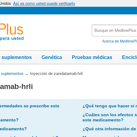
 Unidos
Así es como usted puede verificarlo
Busque
en
MedlinePlus
Acerca de MedlineP
y suplementos
Genética
Pruebas médicas
Encic
y suplementos
→
Inyección de zanidatamab-hrli
tamab-hrli
ermedades se prescribe este
¿Qué tengo que hacer si 
¿Cuáles son los efectos 
camento?
este medicamento?
 medicamento?
¿Qué otra información de