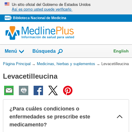
Omita
Un sitio oficial del Gobierno de Estados Unidos
Así es como usted puede verificarlo
y
vaya
Biblioteca Nacional de Medicina
al
Contenido
Mostrar
English
Menú
Búsqueda
el
campo
Usted
Página Principal
→
Medicinas, hierbas y suplementos
→
Levacetilleucina
de
está
Levacetilleucina
aquí:
¿Para cuáles condiciones o
Col
enfermedades se prescribe este
sec
medicamento?