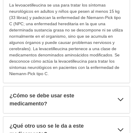
¿Para
La levoacetilleucina se usa para tratar los síntomas
cuáles
neurológicos en adultos y niños que pesen al menos 15 kg
condiciones
(33 libras) y padezcan la enfermedad de Niemann-Pick tipo
o
C (NPC; una enfermedad hereditaria en la que una
enfermedades
determinada sustancia grasa no se descompone ni se utiliza
se
normalmente en el organismo, sino que se acumula en
prescribe
algunos órganos y puede causar problemas nerviosos y
este
cerebrales). La levacetilleucina pertenece a una clase de
medicamento?
medicamentos denominados aminoácidos modificados. Se
ha
desconoce cómo actúa la levacetilleucina para tratar los
sido
síntomas neurológicos en pacientes con la enfermedad de
extendido.
Niemann-Pick tipo C.
¿Cómo se debe usar este
Exp
sec
medicamento?
¿Qué otro uso se le da a este
Exp
sec