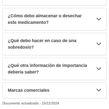
¿Cómo debo almacenar o desechar
Exp
sec
este medicamento?
¿Qué debo hacer en caso de una
Exp
sec
sobredosis?
¿Qué otra información de importancia
Exp
sec
debería saber?
Exp
Marcas comerciales
sec
Documento actualizado -
15/11/2024