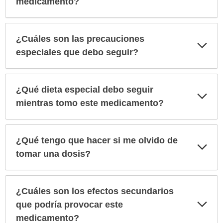
medicamento?
¿Cuáles son las precauciones
Exp
sec
especiales que debo seguir?
¿Qué dieta especial debo seguir
Exp
sec
mientras tomo este medicamento?
¿Qué tengo que hacer si me olvido de
Exp
sec
tomar una dosis?
¿Cuáles son los efectos secundarios
Exp
que podría provocar este
sec
medicamento?