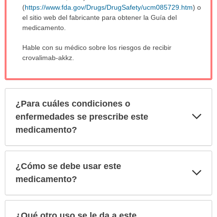
(
https://www.fda.gov/Drugs/DrugSafety/ucm085729.htm
) o
el sitio web del fabricante para obtener la Guía del
medicamento.
Hable con su médico sobre los riesgos de recibir
crovalimab-akkz.
¿Para cuáles condiciones o
Exp
enfermedades se prescribe este
sec
medicamento?
¿Cómo se debe usar este
Exp
sec
medicamento?
¿Qué otro uso se le da a este