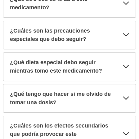
Exp
sec
medicamento?
¿Cuáles son las precauciones
Exp
sec
especiales que debo seguir?
¿Qué dieta especial debo seguir
Exp
sec
mientras tomo este medicamento?
¿Qué tengo que hacer si me olvido de
Exp
sec
tomar una dosis?
¿Cuáles son los efectos secundarios
Exp
que podría provocar este
sec