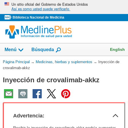
Omita
Un sitio oficial del Gobierno de Estados Unidos
Así es como usted puede verificarlo
y
vaya
Biblioteca Nacional de Medicina
al
Contenido
Mostrar
English
Menú
Búsqueda
el
campo
Usted
Página Principal
→
Medicinas, hierbas y suplementos
→
Inyección de
de
está
crovalimab-akkz
aquí:
Inyección de crovalimab-akkz
Col
Advertencia:
sec
Advertencia:
Recibir la inyección de crovalimab-akkz podría aumentar