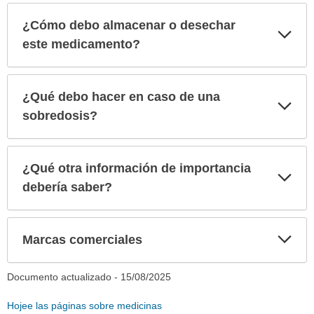
¿Cómo debo almacenar o desechar
Exp
sec
este medicamento?
¿Qué debo hacer en caso de una
Exp
sec
sobredosis?
¿Qué otra información de importancia
Exp
sec
debería saber?
Exp
Marcas comerciales
sec
Documento actualizado -
15/08/2025
Hojee las páginas sobre medicinas