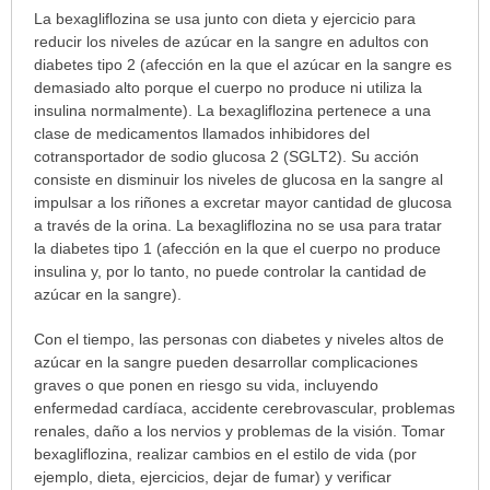
¿Para
La bexagliflozina se usa junto con dieta y ejercicio para
cuáles
reducir los niveles de azúcar en la sangre en adultos con
condiciones
diabetes tipo 2 (afección en la que el azúcar en la sangre es
o
demasiado alto porque el cuerpo no produce ni utiliza la
enfermedades
insulina normalmente). La bexagliflozina pertenece a una
se
clase de medicamentos llamados inhibidores del
prescribe
cotransportador de sodio glucosa 2 (SGLT2). Su acción
este
consiste en disminuir los niveles de glucosa en la sangre al
medicamento?
impulsar a los riñones a excretar mayor cantidad de glucosa
ha
a través de la orina. La bexagliflozina no se usa para tratar
sido
la diabetes tipo 1 (afección en la que el cuerpo no produce
extendido.
insulina y, por lo tanto, no puede controlar la cantidad de
azúcar en la sangre).
Con el tiempo, las personas con diabetes y niveles altos de
azúcar en la sangre pueden desarrollar complicaciones
graves o que ponen en riesgo su vida, incluyendo
enfermedad cardíaca, accidente cerebrovascular, problemas
renales, daño a los nervios y problemas de la visión. Tomar
bexagliflozina, realizar cambios en el estilo de vida (por
ejemplo, dieta, ejercicios, dejar de fumar) y verificar