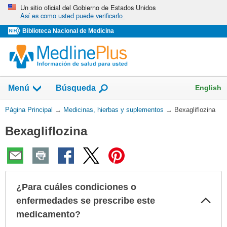
Omita
Un sitio oficial del Gobierno de Estados Unidos
Así es como usted puede verificarlo
y
vaya
Biblioteca Nacional de Medicina
al
Contenido
Mostrar
English
Menú
Búsqueda
el
campo
Usted
Página Principal
→
Medicinas, hierbas y suplementos
→
Bexagliflozina
de
está
Bexagliflozina
aquí:
¿Para cuáles condiciones o
Col
enfermedades se prescribe este
sec
medicamento?