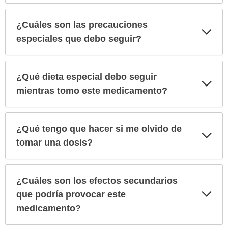
¿Cuáles son las precauciones
Exp
sec
especiales que debo seguir?
¿Qué dieta especial debo seguir
Exp
sec
mientras tomo este medicamento?
¿Qué tengo que hacer si me olvido de
Exp
sec
tomar una dosis?
¿Cuáles son los efectos secundarios
Exp
que podría provocar este
sec
medicamento?